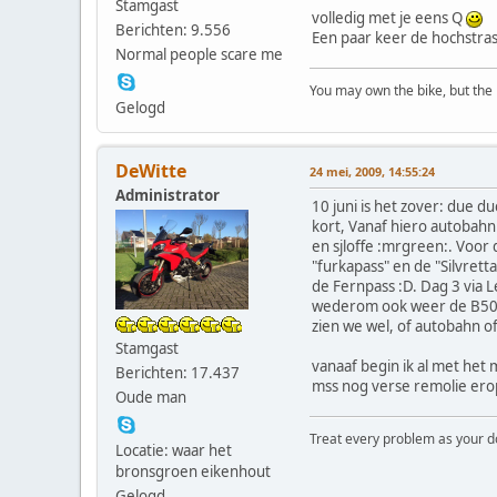
Stamgast
volledig met je eens Q
Berichten: 9.556
Een paar keer de hochstra
Normal people scare me
You may own the bike, but the
Gelogd
DeWitte
24 mei, 2009, 14:55:24
Administrator
10 juni is het zover: due d
kort, Vanaf hiero autobahn
en sjloffe :mrgreen:. Voor
"furkapass" en de "Silvrett
de Fernpass :D. Dag 3 via L
wederom ook weer de B500 
zien we wel, of autobahn 
Stamgast
vanaaf begin ik al met het
Berichten: 17.437
mss nog verse remolie erop
Oude man
Treat every problem as your dog 
Locatie: waar het
bronsgroen eikenhout
Gelogd