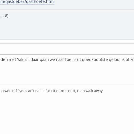
om/gastgeber/gasthoefe.html
... 8)
en met Yakuzi: daar gaan we naar toe: is ut goedkooptste geloof ik of z
would: If you can't eat it, fuck it or piss on it, then walk away