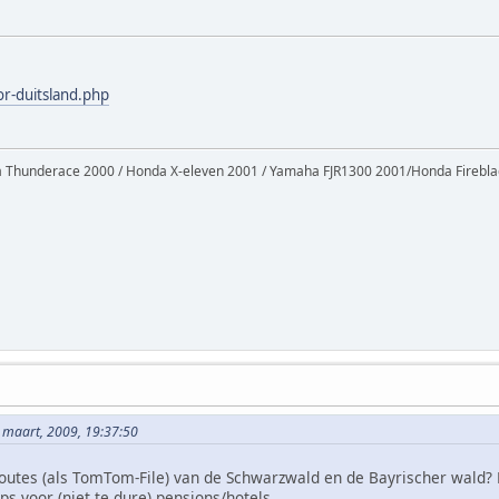
or-duitsland.php
Thunderace 2000 / Honda X-eleven 2001 / Yamaha FJR1300 2001/Honda Firebl
 maart, 2009, 19:37:50
routes (als TomTom-File) van de Schwarzwald en de Bayrischer wald? 
ps voor (niet te dure) pensions/hotels.