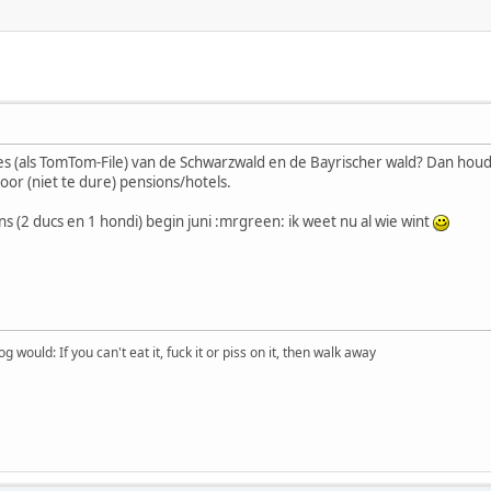
tes (als TomTom-File) van de Schwarzwald en de Bayrischer wald? Dan houd 
voor (niet te dure) pensions/hotels.
ns (2 ducs en 1 hondi) begin juni :mrgreen: ik weet nu al wie wint
would: If you can't eat it, fuck it or piss on it, then walk away