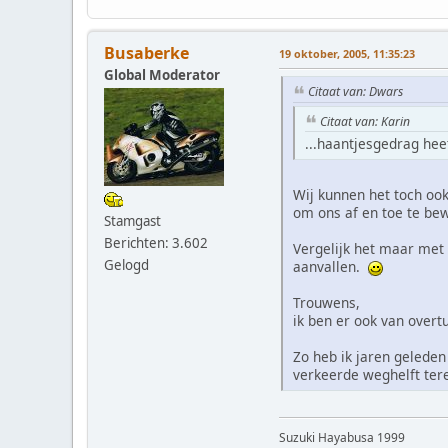
Busaberke
19 oktober, 2005, 11:35:23
Global Moderator
Citaat van: Dwars
Citaat van: Karin
...haantjesgedrag heet
Wij kunnen het toch ook
om ons af en toe te bew
Stamgast
Berichten: 3.602
Vergelijk het maar met
Gelogd
aanvallen.
Trouwens,
ik ben er ook van overt
Zo heb ik jaren gelede
verkeerde weghelft te
Suzuki Hayabusa 1999