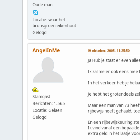
Oude man
Locatie: waar het
bronsgroen eikenhout
Gelogd
AngelInMe
19 oktober, 2005, 11:25:50
Ja Hub je staat er even all
Ik zal me er ook eens mee
In het verkeer heb je hela
Je hebt het grotendeels zel
Stamgast
Berichten: 1.565
Maar een man van 73 heeft 
Locatie: Gelaen
rijbewijs heeft gehaald, to
Gelogd
En een rijbewijskeuring st
Ik vind vanaf een bepaalde 
extra geld in het laatje vo