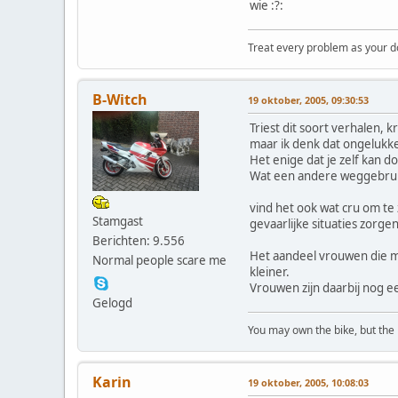
wie :?:
Treat every problem as your dog 
B-Witch
19 oktober, 2005, 09:30:53
Triest dit soort verhalen, kr
maar ik denk dat ongelukke
Het enige dat je zelf kan d
Wat een andere weggebruike
vind het ook wat cru om te
Stamgast
gevaarlijke situaties zorge
Berichten: 9.556
Het aandeel vrouwen die mot
Normal people scare me
kleiner.
Vrouwen zijn daarbij nog 
Gelogd
You may own the bike, but the
Karin
19 oktober, 2005, 10:08:03