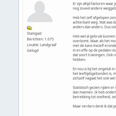
Er zijn altijd factoren waar
nog zoveel andere weggebr
Heb het zelf afgelopen zon
achterkant weg. Wat was da
anders dan anders. Dus ook 
Stamgast
Heb wel al gebruik kunnen m
Berichten: 1.075
overkomt. Maar als het mom
Locatie: Landgraaf
met de kans mezelf eronde
in en effe op de pedalen sta
Gelogd
dat soort trainingen. Ook 
hebben.
En nou is bij het ongeluk i
het leeftijdsgebonden is,
zichzelf nagaat het ook wel 
Statistisch gezien rijden 
dan mannen. Ik heb ondertu
betrekking tot snelheid, ze
Maar verders denk ik dat j