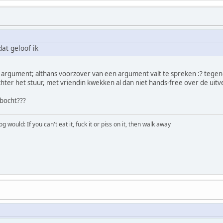
at geloof ik
k argument; althans voorzover van een argument valt te spreken :? tegen
er het stuur, met vriendin kwekken al dan niet hands-free over de uitve
 bocht???
would: If you can't eat it, fuck it or piss on it, then walk away