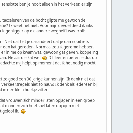
 Tenslotte ben je nooit alleen in het verkeer, er zijn
 uitacceleren van de bocht glipte me gewoon de
e? Ik weet het niet. Voor mijn gevoel deed ik niks
n tegenligger op die andere weghelft was :roll:
. Niet dat het je garandeert dat je dan nooit iets
over een kat gereden. Normaal zou ik geremd hebben,
t er in me op kwam was, gewoon gas geven, koppeling
 van. Helaas die kat wel
Dit leer en oefen je dus op
 gedachte mij helpt op moment dat ik het nodig mocht
et zo goed een 30 jarige kunnen zijn. Ik denk niet dat
keersregels niet zo nauw. Ik denk als iedereen bij
d in een klein hoekje zitten.
k dat vrouwen zich minder laten opjagen in een groep
dat mannen zich heel snel laten opjagen met
t geloof ik.