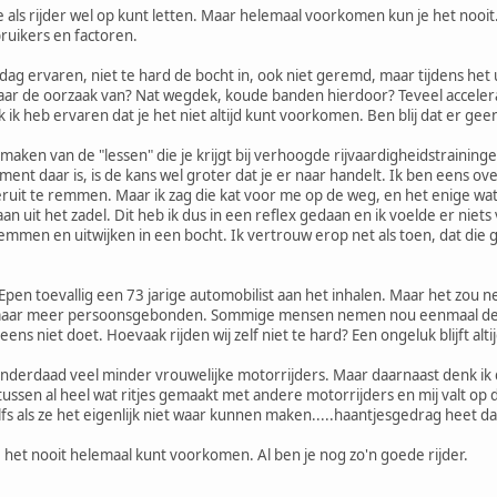
 je als rijder wel op kunt letten. Maar helemaal voorkomen kun je het nooit.
uikers en factoren.
dag ervaren, niet te hard de bocht in, ook niet geremd, maar tijdens het
ar de oorzaak van? Nat wegdek, koude banden hierdoor? Teveel accelerati
ik heb ervaren dat je het niet altijd kunt voorkomen. Ben blij dat er gee
aken van de "lessen" die je krijgt bij verhoogde rijvaardigheidstrainingen
ent daar is, is de kans wel groter dat je er naar handelt. Ik ben eens 
ruit te remmen. Maar ik zag die kat voor me op de weg, en het enige wa
an uit het zadel. Dit heb ik dus in een reflex gedaan en ik voelde er niets
remmen en uitwijken in een bocht. Ik vertrouw erop net als toen, dat die
n Epen toevallig een 73 jarige automobilist aan het inhalen. Maar het zou n
 maar meer persoonsgebonden. Sommige mensen nemen nou eenmaal de ver
eens niet doet. Hoevaak rijden wij zelf niet te hard? Een ongeluk blijft altij
er inderdaad veel minder vrouwelijke motorrijders. Maar daarnaast denk i
ssen al heel wat ritjes gemaakt met andere motorrijders en mij valt op 
lfs als ze het eigenlijk niet waar kunnen maken.....haantjesgedrag heet da
e het nooit helemaal kunt voorkomen. Al ben je nog zo'n goede rijder.