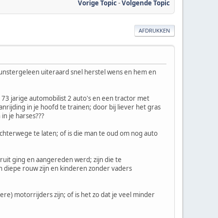
Vorige Topic
-
Volgende Topic
AFDRUKKEN
t Munstergeleen uiteraard snel herstel wens en hem en
73 jarige automobilist 2 auto's en een tractor met
rijding in je hoofd te trainen; door bij liever het gras
 in je harses???
chterwege te laten; of is die man te oud om nog auto
ruit ging en aangereden werd; zijn die te
 in diepe rouw zijn en kinderen zonder vaders
) motorrijders zijn; of is het zo dat je veel minder