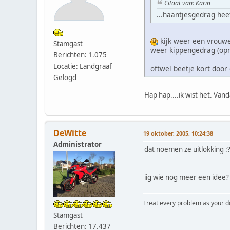
Citaat van: Karin
...haantjesgedrag heet
kijk weer een vrouwe
Stamgast
weer kippengedrag (opma
Berichten: 1.075
Locatie: Landgraaf
oftwel beetje kort door
Gelogd
Hap hap....ik wist het. Vand
DeWitte
19 oktober, 2005, 10:24:38
Administrator
dat noemen ze uitlokking :
iig wie nog meer een idee?
Treat every problem as your dog 
Stamgast
Berichten: 17.437