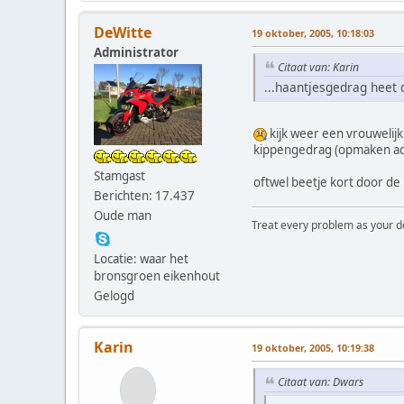
DeWitte
19 oktober, 2005, 10:18:03
Administrator
Citaat van: Karin
...haantjesgedrag heet d
kijk weer een vrouwelij
kippengedrag (opmaken acht
Stamgast
oftwel beetje kort door de
Berichten: 17.437
Oude man
Treat every problem as your dog 
Locatie: waar het
bronsgroen eikenhout
Gelogd
Karin
19 oktober, 2005, 10:19:38
Citaat van: Dwars