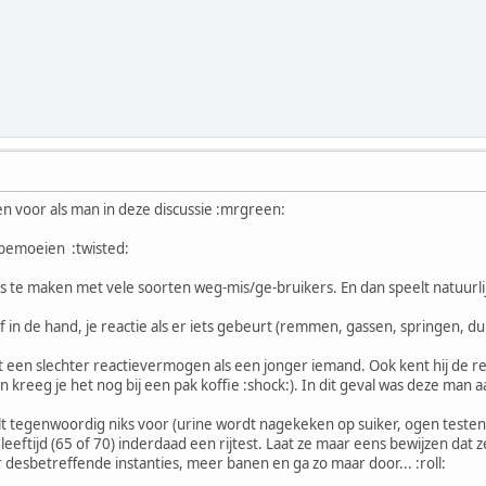
een voor als man in deze discussie :mrgreen:
 bemoeien :twisted:
as te maken met vele soorten weg-mis/ge-bruikers. En dan speelt natuur
f in de hand, je reactie als er iets gebeurt (remmen, gassen, springen, du
een slechter reactievermogen als een jonger iemand. Ook kent hij de regel
en kreeg je het nog bij een pak koffie :shock:). In dit geval was deze ma
elt tegenwoordig niks voor (urine wordt nagekeken op suiker, ogen testen
leeftijd (65 of 70) inderdaad een rijtest. Laat ze maar eens bewijzen dat 
or desbetreffende instanties, meer banen en ga zo maar door... :roll: