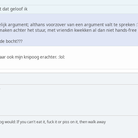
 dat geloof ik
lijk argument; althans voorzover van een argument valt te spreken :
ken achter het stuur, met vriendin kwekken al dan niet hands-free 
 de bocht???
aar ook mijn knipoog erachter. :lol:
?
would: If you can't eat it, fuck it or piss on it, then walk away