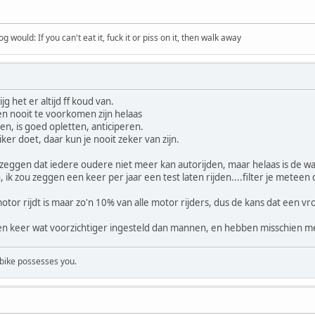
would: If you can't eat it, fuck it or piss on it, then walk away
ijg het er altijd ff koud van.
n nooit te voorkomen zijn helaas
oen, is goed opletten, anticiperen.
r doet, daar kun je nooit zeker van zijn.
 zeggen dat iedere oudere niet meer kan autorijden, maar helaas is de w
n, ik zou zeggen een keer per jaar een test laten rijden....filter je mete
or rijdt is maar zo'n 10% van alle motor rijders, dus de kans dat een vrou
een keer wat voorzichtiger ingesteld dan mannen, en hebben misschien 
 bike possesses you.