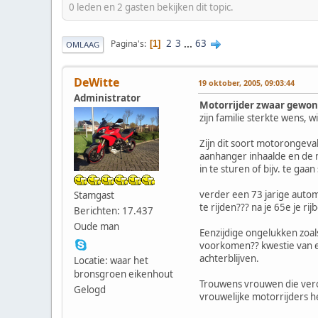
0 leden en 2 gasten bekijken dit topic.
2
3
...
63
Pagina's
1
OMLAAG
DeWitte
19 oktober, 2005, 09:03:44
Administrator
Motorrijder zwaar gewond
zijn familie sterkte wens, w
Zijn dit soort motorongeval
aanhanger inhaalde en de mo
in te sturen of bijv. te gaa
verder een 73 jarige autom
Stamgast
te rijden??? na je 65e je ri
Berichten: 17.437
Oude man
Eenzijdige ongelukken zoals
voorkomen?? kwestie van erv
achterblijven.
Locatie: waar het
bronsgroen eikenhout
Trouwens vrouwen die verong
Gelogd
vrouwelijke motorrijders h