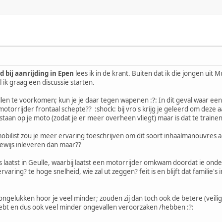
 bij aanrijding in Epen
lees ik in de krant. Buiten dat ik die jongen ui
il ik graag een discussie starten.
len te voorkomen; kun je je daar tegen wapenen :?: In dit geval waar een 
torrijder frontaal schepte?? :shock: bij vro's krijg je geleerd om deze aan
n staan op je moto (zodat je er meer overheen vliegt) maar is dat te trainen
obilist zou je meer ervaring toeschrijven om dit soort inhaalmanouvres a
jbewijs inleveren dan maar??
 laatst in Geulle, waarbij laatst een motorrijder omkwam doordat ie onde
aring? te hoge snelheid, wie zal ut zeggen? feit is en blijft dat familie's
elukken hoor je veel minder; zouden zij dan toch ook de betere (veiligere
ebt en dus ook veel minder ongevallen veroorzaken /hebben :?: