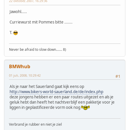
22 oktober, 2007, 16:29:36
Jawohl.....
Curriewurst mit Pommes bitte .......
T.
Never be afraid to slow down....... 8)
BMWhub
01 juli, 2008, 10:29:42
#1
Als je naar het Sauerland gaat kijk eens op
http://www.bikers-world-sauerland.de/de/index.php
deze jongens hebben er een paar routes uitgezet en als je
geluk hebt dan heeft het nachtverblijf een pakketje voor je
liggen in geplastificeerde vorm ook nog
Verbrand je rubber en niet je ziel