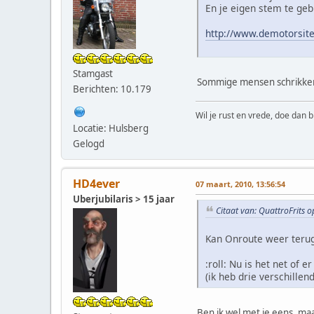
En je eigen stem te ge
http://www.demotorsite
Stamgast
Sommige mensen schrikken al
Berichten: 10.179
Wil je rust en vrede, doe dan b
Locatie: Hulsberg
Gelogd
HD4ever
07 maart, 2010, 13:56:54
Uberjubilaris > 15 jaar
Citaat van: QuattroFrits 
Kan Onroute weer terug
:roll: Nu is het net of 
(ik heb drie verschille
Ben ik wel met je eens, maa