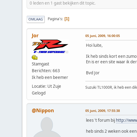
0 leden en 1 gast bekijken dit topic.
Pagina's
1
OMLAAG
Jor
05 juni, 2009, 16:00:05
Hoi luite,
Ik heb sinds kort een zumo
En is er een site waar ik d
Stamgast
Berichten: 663
Bvd Jor
Ik heb een beemer
Locatie: Ut Zuje
Suzuki TL1000R, ik heb een dik
Gelogd
@Nippon
05 juni, 2009, 17:55:38
lees 't forum bij
http://www
heb sinds 2 weken ook ee