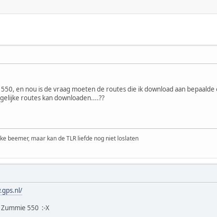
 550, en nou is de vraag moeten de routes die ik download aan bepaalde
ergelijke routes kan downloaden....??
ke beemer, maar kan de TLR liefde nog niet loslaten
.gps.nl/
n Zummie 550 :-X