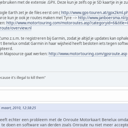
s gebruiken met de extensie .GPX. Deze kun je zelfs op je SD kaartje in 
ogle Earth zet je de files eerst om (
http://www.gps-touren.at/gpx2kml.p
urce kun je ook je routes maken met Tyre -->
http://www.janboersma.nl/g
den:
http://www.motortouring.com/motoroutes.asp?categoryid=6&title=
route/overview.nl
Zumo z.s.m. te registreren bij Garmin, zodat je altijd je updates kan op
Benelux omdat Garmin in haar wijsheid heeft besloten iets tegen softwa
pteerd.
e in Mapsource gaat werken:
http://www.motortouring.com/gpsroute.asp
ause it's illegal to kill them"
6 maart, 2010, 12:38:25
eeft echter een probleem met de Onroute Motorkaart Benelux omdat 
j te doen en software van derden zoals Onroute nu niet meer accept