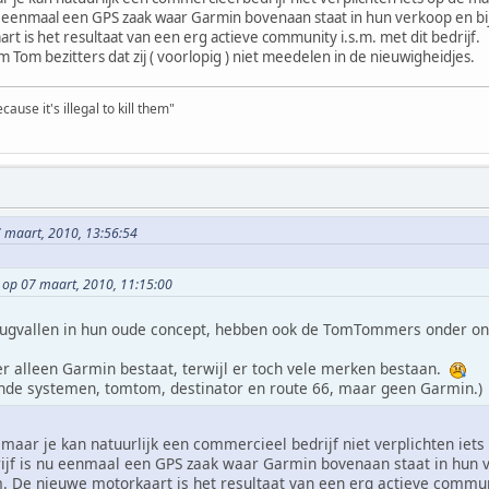
u eenmaal een GPS zaak waar Garmin bovenaan staat in hun verkoop en bi
t is het resultaat van een erg actieve community i.s.m. met dit bedrijf.
m Tom bezitters dat zij ( voorlopig ) niet meedelen in de nieuwigheidjes.
ause it's illegal to kill them"
7 maart, 2010, 13:56:54
s op 07 maart, 2010, 11:15:00
ugvallen in hun oude concept, hebben ook de TomTommers onder ons 
f er alleen Garmin bestaat, terwijl er toch vele merken bestaan.
lende systemen, tomtom, destinator en route 66, maar geen Garmin.)
 maar je kan natuurlijk een commercieel bedrijf niet verplichten iet
ijf is nu eenmaal een GPS zaak waar Garmin bovenaan staat in hun v
 De nieuwe motorkaart is het resultaat van een erg actieve communit