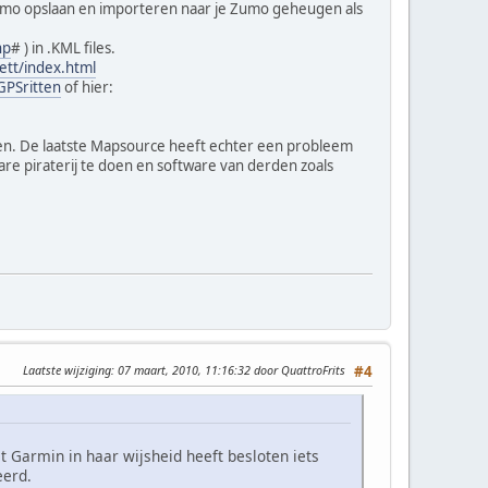
je zumo opslaan en importeren naar je Zumo geheugen als
hp
# ) in .KML files.
ett/index.html
GPSritten
of hier:
halen. De laatste Mapsource heeft echter een probleem
re piraterij te doen en software van derden zoals
Laatste wijziging
: 07 maart, 2010, 11:16:32 door QuattroFrits
#4
Garmin in haar wijsheid heeft besloten iets
eerd.