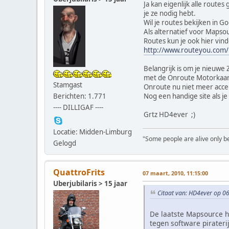
Ja kan eigenlijk alle route
je ze nodig hebt.
Wil je routes bekijken in Go
Als alternatief voor Mapso
Routes kun je ook hier vin
http://www.routeyou.com/
Belangrijk is om je nieuwe 
met de Onroute Motorkaart 
Stamgast
Onroute nu niet meer acce
Berichten: 1.771
Nog een handige site als j
---- DILLIGAF ----
Grtz HD4ever ;)
Locatie: Midden-Limburg
"Some people are alive only bec
Gelogd
QuattroFrits
07 maart, 2010, 11:15:00
Uberjubilaris > 15 jaar
Citaat van: HD4ever op 0
De laatste Mapsource h
tegen software pirateri