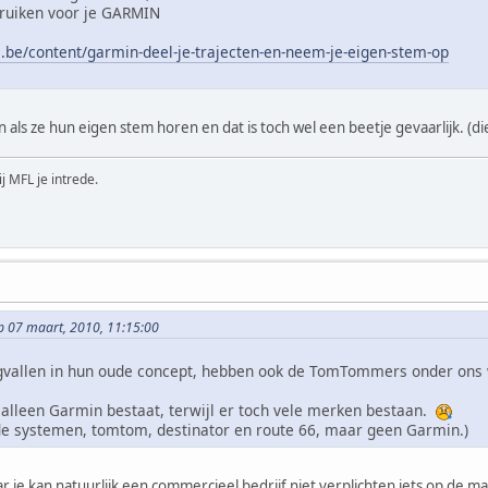
bruiken voor je GARMIN
.be/content/garmin-deel-je-trajecten-en-neem-je-eigen-stem-op
s ze hun eigen stem horen en dat is toch wel een beetje gevaarlijk. (die
ij MFL je intrede.
op 07 maart, 2010, 11:15:00
vallen in hun oude concept, hebben ook de TomTommers onder ons w
er alleen Garmin bestaat, terwijl er toch vele merken bestaan.
nde systemen, tomtom, destinator en route 66, maar geen Garmin.)
r je kan natuurlijk een commercieel bedrijf niet verplichten iets op de m