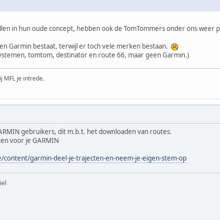
len in hun oude concept, hebben ook de TomTommers onder ons weer ple
alleen Garmin bestaat, terwijl er toch vele merken bestaan.
 systemen, tomtom, destinator en route 66, maar geen Garmin.)
ij MFL je intrede.
ARMIN gebruikers, dit m.b.t. het downloaden van routes.
iken voor je GARMIN
/content/garmin-deel-je-trajecten-en-neem-je-eigen-stem-op
iel