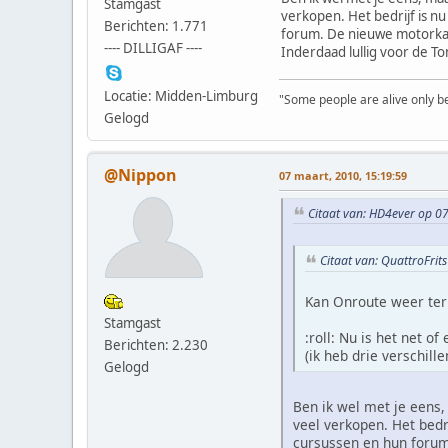
Stamgast
verkopen. Het bedrijf is n
Berichten: 1.771
forum. De nieuwe motorkaar
---- DILLIGAF ----
Inderdaad lullig voor de To
Locatie: Midden-Limburg
"Some people are alive only bec
Gelogd
@Nippon
07 maart, 2010, 15:19:59
Citaat van: HD4ever op 0
Citaat van: QuattroFrit
Kan Onroute weer ter
Stamgast
:roll: Nu is het net o
Berichten: 2.230
(ik heb drie verschil
Gelogd
Ben ik wel met je eens,
veel verkopen. Het bedr
cursussen en hun forum.