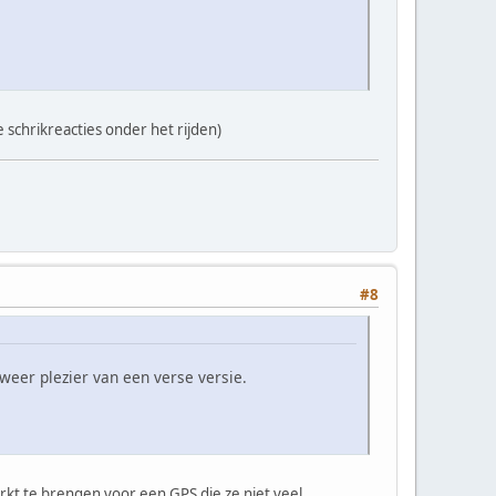
 schrikreacties onder het rijden)
#8
eer plezier van een verse versie.
arkt te brengen voor een GPS die ze niet veel