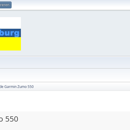
treren
 de Garmin Zumo 550
o 550