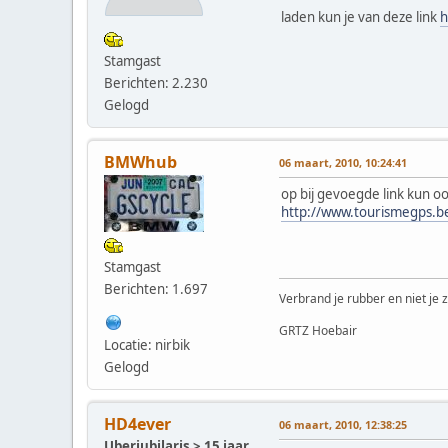
laden kun je van deze link
h
Stamgast
Berichten: 2.230
Gelogd
BMWhub
06 maart, 2010, 10:24:41
op bij gevoegde link kun o
http://www.tourismegps.b
Stamgast
Berichten: 1.697
Verbrand je rubber en niet je z
GRTZ Hoebair
Locatie: nirbik
Gelogd
HD4ever
06 maart, 2010, 12:38:25
Uberjubilaris > 15 jaar