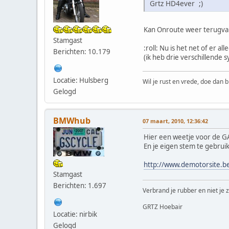
Grtz HD4ever ;)
Kan Onroute weer terugval
Stamgast
:roll: Nu is het net of er 
Berichten: 10.179
(ik heb drie verschillende
Locatie: Hulsberg
Wil je rust en vrede, doe dan b
Gelogd
BMWhub
07 maart, 2010, 12:36:42
Hier een weetje voor de G
En je eigen stem te gebru
http://www.demotorsite.be
Stamgast
Berichten: 1.697
Verbrand je rubber en niet je z
GRTZ Hoebair
Locatie: nirbik
Gelogd