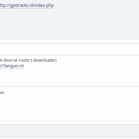
ttp://gpstracks.nl/index.php
ok diverse route's downloaden
e/?langue=nl
iel