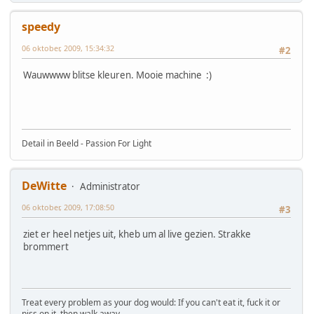
speedy
06 oktober, 2009, 15:34:32
#2
Wauwwww blitse kleuren. Mooie machine :)
Detail in Beeld - Passion For Light
DeWitte
Administrator
06 oktober, 2009, 17:08:50
#3
ziet er heel netjes uit, kheb um al live gezien. Strakke
brommert
Treat every problem as your dog would: If you can't eat it, fuck it or
piss on it, then walk away