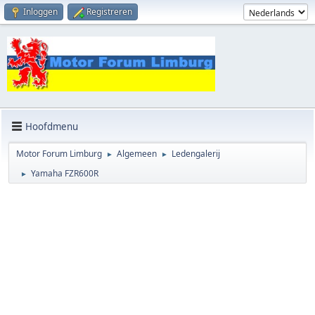
Inloggen
Registreren
Hoofdmenu
Motor Forum Limburg
Algemeen
Ledengalerij
►
►
Yamaha FZR600R
►