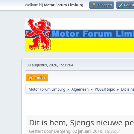
Welkom bij
Motor Forum Limburg
.
Inloggen
Regis
08 augustus, 2026, 15:31:04
Index
Motor Forum Limburg
Algemeen
POSER topic
Dit is 
►
►
►
Dit is hem, Sjengs nieuwe pe
Gestart door De Sjeng, 02 januari, 2010, 16:35:51