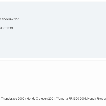
e sneeuw :lol:
n brommer
Thunderace 2000 / Honda X-eleven 2001 / Yamaha FJR1300 2001/Honda Firebl