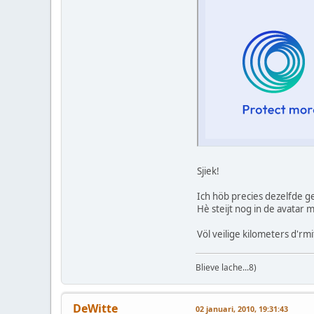
Sjiek!
Ich höb precies dezelfde g
Hè steijt nog in de avatar m
Völ veilige kilometers d'rm
Blieve lache...8)
DeWitte
02 januari, 2010, 19:31:43