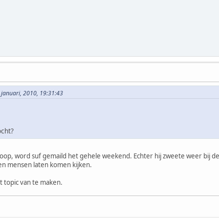
 januari, 2010, 19:31:43
cht?
koop, word suf gemaild het gehele weekend. Echter hij zweete weer bij d
een mensen laten komen kijken.
t topic van te maken.