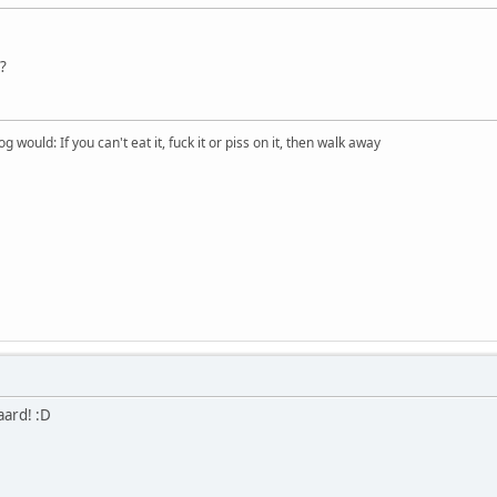
?
would: If you can't eat it, fuck it or piss on it, then walk away
aard! :D