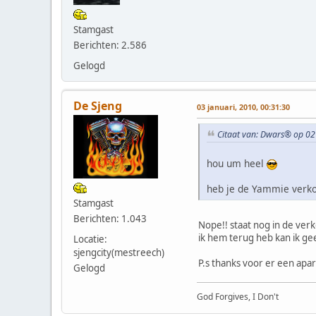
Stamgast
Berichten: 2.586
Gelogd
De Sjeng
03 januari, 2010, 00:31:30
Citaat van: Dwars® op 02
hou um heel
heb je de Yammie verko
Stamgast
Berichten: 1.043
Nope!! staat nog in de ver
ik hem terug heb kan ik g
Locatie:
sjengcity(mestreech)
P.s thanks voor er een apar
Gelogd
God Forgives, I Don't