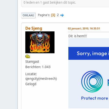
0 leden en 1 gast bekijken dit topic.
2
Pagina's
1
OMLAAG
De Sjeng
02 januari, 2010, 16:35:51
Dit is hem!!!
Stamgast
Berichten: 1.043
Locatie:
sjengcity(mestreech)
Gelogd