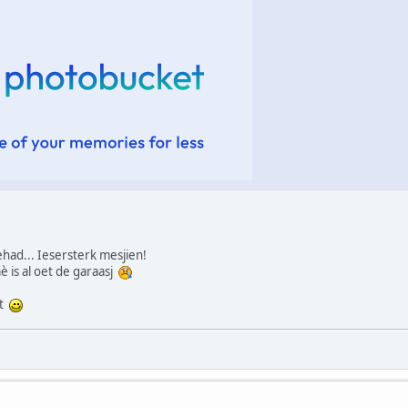
ehad... Iesersterk mesjien!
è is al oet de garaasj
it