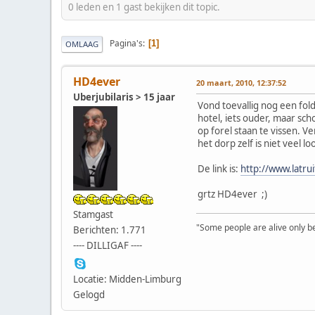
0 leden en 1 gast bekijken dit topic.
Pagina's
1
OMLAAG
HD4ever
20 maart, 2010, 12:37:52
Uberjubilaris > 15 jaar
Vond toevallig nog een fold
hotel, iets ouder, maar scho
op forel staan te vissen. 
het dorp zelf is niet veel l
De link is:
http://www.latru
grtz HD4ever ;)
Stamgast
"Some people are alive only bec
Berichten: 1.771
---- DILLIGAF ----
Locatie: Midden-Limburg
Gelogd