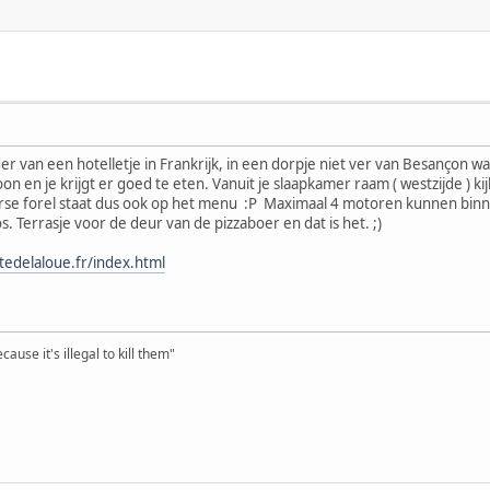
er van een hotelletje in Frankrijk, in een dorpje niet ver van Besançon w
on en je krijgt er goed te eten. Vanuit je slaapkamer raam ( westzijde ) kij
Verse forel staat dus ook op het menu :P Maximaal 4 motoren kunnen bin
oos. Terrasje voor de deur van de pizzaboer en dat is het. ;)
itedelaloue.fr/index.html
ause it's illegal to kill them"