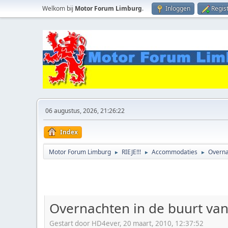
Welkom bij
Motor Forum Limburg
.
Inloggen
Regis
06 augustus, 2026, 21:26:22
Index
Motor Forum Limburg
RIEJE!!!
Accommodaties
Overna
►
►
►
Overnachten in de buurt van
Gestart door HD4ever, 20 maart, 2010, 12:37:52