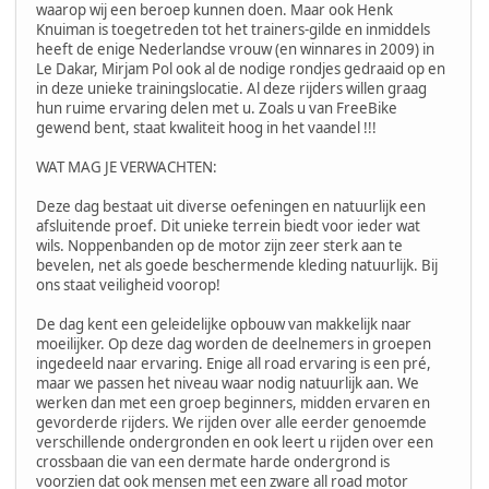
waarop wij een beroep kunnen doen. Maar ook Henk
Knuiman is toegetreden tot het trainers-gilde en inmiddels
heeft de enige Nederlandse vrouw (en winnares in 2009) in
Le Dakar, Mirjam Pol ook al de nodige rondjes gedraaid op en
in deze unieke trainingslocatie. Al deze rijders willen graag
hun ruime ervaring delen met u. Zoals u van FreeBike
gewend bent, staat kwaliteit hoog in het vaandel !!!
WAT MAG JE VERWACHTEN:
Deze dag bestaat uit diverse oefeningen en natuurlijk een
afsluitende proef. Dit unieke terrein biedt voor ieder wat
wils. Noppenbanden op de motor zijn zeer sterk aan te
bevelen, net als goede beschermende kleding natuurlijk. Bij
ons staat veiligheid voorop!
De dag kent een geleidelijke opbouw van makkelijk naar
moeilijker. Op deze dag worden de deelnemers in groepen
ingedeeld naar ervaring. Enige all road ervaring is een pré,
maar we passen het niveau waar nodig natuurlijk aan. We
werken dan met een groep beginners, midden ervaren en
gevorderde rijders. We rijden over alle eerder genoemde
verschillende ondergronden en ook leert u rijden over een
crossbaan die van een dermate harde ondergrond is
voorzien dat ook mensen met een zware all road motor