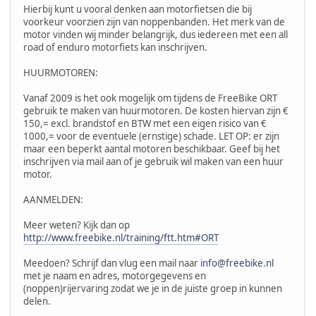
Hierbij kunt u vooral denken aan motorfietsen die bij
voorkeur voorzien zijn van noppenbanden. Het merk van de
motor vinden wij minder belangrijk, dus iedereen met een all
road of enduro motorfiets kan inschrijven.
HUURMOTOREN:
Vanaf 2009 is het ook mogelijk om tijdens de FreeBike ORT
gebruik te maken van huurmotoren. De kosten hiervan zijn €
150,= excl. brandstof en BTW met een eigen risico van €
1000,= voor de eventuele (ernstige) schade. LET OP: er zijn
maar een beperkt aantal motoren beschikbaar. Geef bij het
inschrijven via mail aan of je gebruik wil maken van een huur
motor.
AANMELDEN:
Meer weten? Kijk dan op
http://www.freebike.nl/training/ftt.htm#ORT
Meedoen? Schrijf dan vlug een mail naar
info@freebike.nl
met je naam en adres, motorgegevens en
(noppen)rijervaring zodat we je in de juiste groep in kunnen
delen.