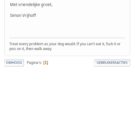
Met vriendelijke groet,
Simon Vrijhoff
Treat every problem as your dog would: If you can't eat it, fuck it or
piss on it, then walk away
Pagina's
1
OMHOOG
GEBRUIKERSACTIES