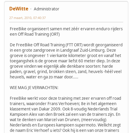
DeWitte
Administrator
27 maart, 2010, 07:40:37
FreeBike organiseert samen met zéér ervaren enduro rijders
een Off Road Training (ORT)
De FreeBike Off Road Training (FTT ORT) wordt georganiseerd
in een grote zandgroeve in Landgraaf Zuid-Limburg. Deze
groeve is ongeveer 1 vierkante kilometer groot en vanaf het
toegangshek is de groeve maar liefst 60 meter diep. In deze
groeve vinden we eigenlijk alle denkbare soorten: harde
paden, gravel, grind, brokken steen, zand, heuvels -héél veel
heuvels, water en ga zo maar door.....
WIE MAG JE VERWACHTEN:
FreeBike werkt voor deze training met zeer ervaren off road
trainers, waaronder Frans Verhoeven; 8e in het algemeen
klassement van Dakar 2009. Ook 8-voudig Nederlands Trial
Kampioen Alex van den Broek zal een van de trainers zijn. En
wat te denken van Marcel van Drunen, (meervoudig)
Nederlands en Europees kampioen supermoto. Wellicht zegt
de naam Eric Verhoef u iets? Ook hij is een van onze trainers