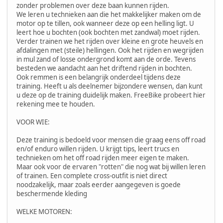
zonder problemen over deze baan kunnen rijden.
We leren u technieken aan die het makkelijker maken om de
motor op te tillen, ook wanneer deze op een helling ligt. U
leert hoe u bochten (ook bochten met zandwal) moet rijden.
Verder trainen we het rijden over kleine en grote heuvels en
afdalingen met (steile) hellingen. Ook het rijden en wegrijden
in mul zand of losse ondergrond komt aan de orde. Tevens
besteden we aandacht aan het driftend rijden in bochten.
Ook remmen is een belangrijk onderdeel tijdens deze
training. Heeft u als deelnemer bijzondere wensen, dan kunt
u deze op de training duidelijk maken. FreeBike probeert hier
rekening mee te houden.
VOOR WIE:
Deze training is bedoeld voor mensen die graag eens off road
en/of enduro willen rijden. U krijgt tips, leert trucs en
technieken om het off road rijden meer eigen te maken.
Maar ook voor de ervaren "rotten" die nog wat bij willen leren
of trainen. Een complete cross-outfit is niet direct
noodzakelijk, maar zoals eerder aangegeven is goede
beschermende kleding
WELKE MOTOREN: