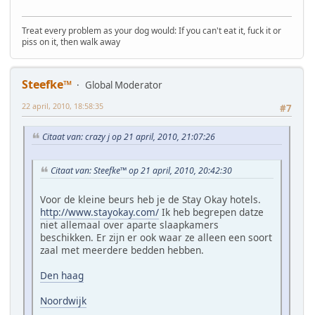
Treat every problem as your dog would: If you can't eat it, fuck it or
piss on it, then walk away
Steefke™
Global Moderator
22 april, 2010, 18:58:35
#7
Citaat van: crazy j op 21 april, 2010, 21:07:26
Citaat van: Steefke™ op 21 april, 2010, 20:42:30
Voor de kleine beurs heb je de Stay Okay hotels.
http://www.stayokay.com/
Ik heb begrepen datze
niet allemaal over aparte slaapkamers
beschikken. Er zijn er ook waar ze alleen een soort
zaal met meerdere bedden hebben.
Den haag
Noordwijk