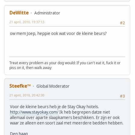
DeWitte
Administrator
21 april, 2010, 19:37:13
#2
ow mem Joep, heppie ook wat voor de kleine beurs?
Treat every problem as your dog would: If you can't eat it, fuck it or
piss on it, then walk away
Steefke™
Global Moderator
21 april, 2010, 20:42:30
#3
Voor de kleine beurs heb je de Stay Okay hotels.
http://www.stayokay.com/
Ik heb begrepen datze niet
allemaal over aparte slaapkamers beschikken. Er zijn er ook
waar ze alleen een soort zaal met meerdere bedden hebben.
Den haag