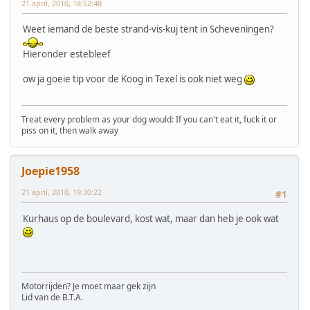
21 april, 2010, 18:52:48
Weet iemand de beste strand-vis-kuj tent in Scheveningen?
Hieronder estebleef
ow ja goeie tip voor de Koog in Texel is ook niet weg
Treat every problem as your dog would: If you can't eat it, fuck it or
piss on it, then walk away
Joepie1958
21 april, 2010, 19:30:22
#1
Kurhaus op de boulevard, kost wat, maar dan heb je ook wat
Motorrijden? Je moet maar gek zijn
Lid van de B.T.A.