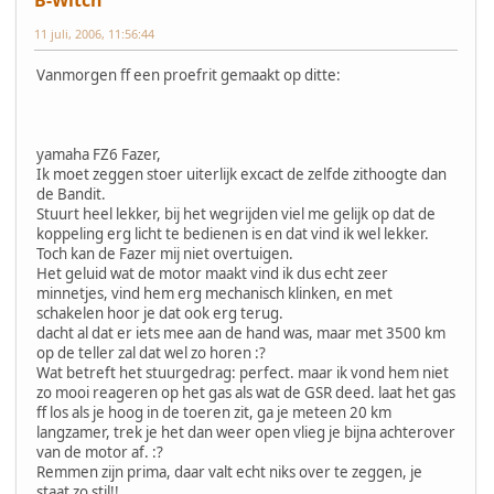
11 juli, 2006, 11:56:44
Vanmorgen ff een proefrit gemaakt op ditte:
yamaha FZ6 Fazer,
Ik moet zeggen stoer uiterlijk excact de zelfde zithoogte dan
de Bandit.
Stuurt heel lekker, bij het wegrijden viel me gelijk op dat de
koppeling erg licht te bedienen is en dat vind ik wel lekker.
Toch kan de Fazer mij niet overtuigen.
Het geluid wat de motor maakt vind ik dus echt zeer
minnetjes, vind hem erg mechanisch klinken, en met
schakelen hoor je dat ook erg terug.
dacht al dat er iets mee aan de hand was, maar met 3500 km
op de teller zal dat wel zo horen :?
Wat betreft het stuurgedrag: perfect. maar ik vond hem niet
zo mooi reageren op het gas als wat de GSR deed. laat het gas
ff los als je hoog in de toeren zit, ga je meteen 20 km
langzamer, trek je het dan weer open vlieg je bijna achterover
van de motor af. :?
Remmen zijn prima, daar valt echt niks over te zeggen, je
staat zo stil!!