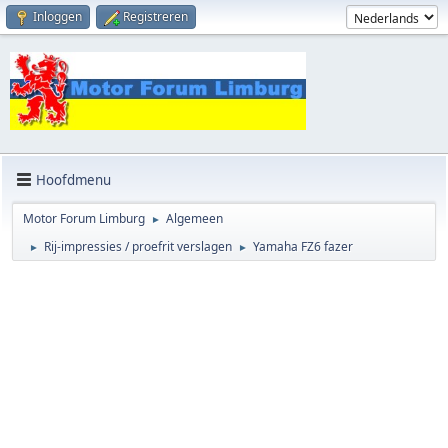
Inloggen
Registreren
Hoofdmenu
Motor Forum Limburg
Algemeen
►
Rij-impressies / proefrit verslagen
Yamaha FZ6 fazer
►
►