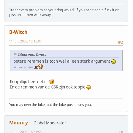
Treat every problem as your dog would: If you can't eat it, fuck it or
piss on it, then walk away
B-Witch
11 juli, 2006, 12:15:07
#2
Citaat van: Dwars
betere remmen is toch wel al een sterk argument
zeker met jou rijstijl
Ik rij altijd heel netjes
En de remmen van de GSR zijn ook toppie
You may own the bike, but the bike possesses you.
Mounty
Global Moderator
11 juli, 2006, 18:31:55
#3