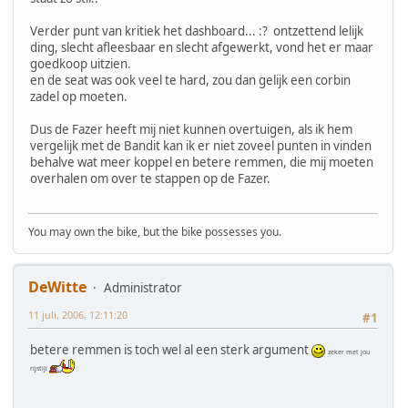
Verder punt van kritiek het dashboard... :? ontzettend lelijk
ding, slecht afleesbaar en slecht afgewerkt, vond het er maar
goedkoop uitzien.
en de seat was ook veel te hard, zou dan gelijk een corbin
zadel op moeten.
Dus de Fazer heeft mij niet kunnen overtuigen, als ik hem
vergelijk met de Bandit kan ik er niet zoveel punten in vinden
behalve wat meer koppel en betere remmen, die mij moeten
overhalen om over te stappen op de Fazer.
You may own the bike, but the bike possesses you.
DeWitte
Administrator
11 juli, 2006, 12:11:20
#1
betere remmen is toch wel al een sterk argument
zeker met jou
rijstijl