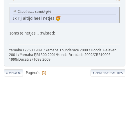
Citaat van: suzuki-girl
Ik rij altijd heel netjes
soms te netjes... :twisted:
Yamaha FZ750 1989 / Yamaha Thunderace 2000 / Honda X-eleven
2001 / Yamaha FJR1300 2001/Honda Fireblade 2002/CBR1000F
1998/Ducati SF1098 2009
Pagina's
1
OMHOOG
GEBRUIKERSACTIES