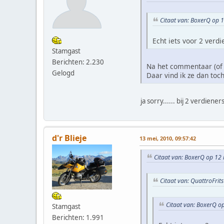
Citaat van: BoxerQ op 
Echt iets voor 2 verd
Stamgast
Berichten: 2.230
Na het commentaar (of ad
Gelogd
Daar vind ik ze dan toc
ja sorry...... bij 2 verdi
d'r Blieje
13 mei, 2010, 09:57:42
Citaat van: BoxerQ op 12 
Citaat van: QuattroFrit
Citaat van: BoxerQ o
Stamgast
Berichten: 1.991