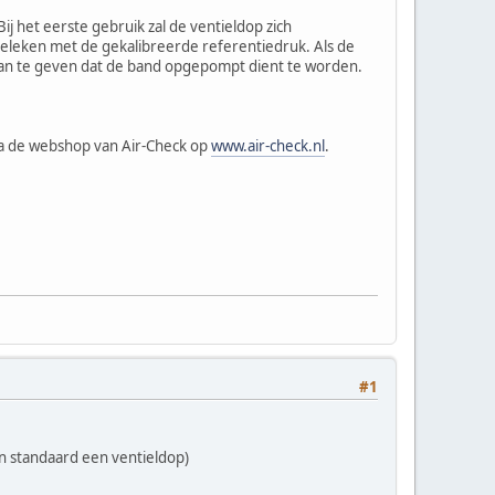
j het eerste gebruik zal de ventieldop zich
eleken met de gekalibreerde referentiedruk. Als de
n te geven dat de band opgepompt dient te worden.
 via de webshop van Air-Check op
www.air-check.nl
.
#1
an standaard een ventieldop)