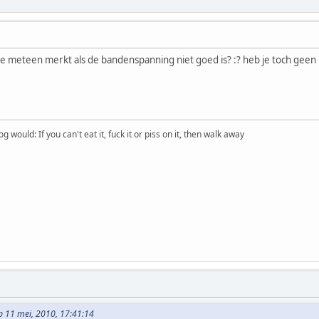
die meteen merkt als de bandenspanning niet goed is? :? heb je toch geen
would: If you can't eat it, fuck it or piss on it, then walk away
op 11 mei, 2010, 17:41:14