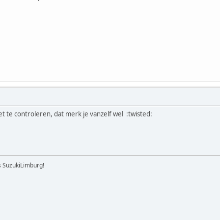
t te controleren, dat merk je vanzelf wel :twisted:
's SuzukiLimburg!