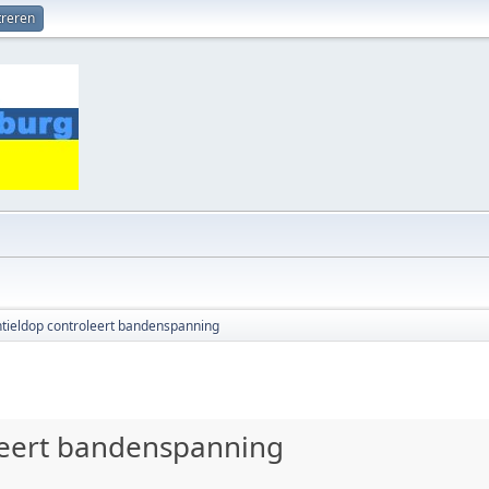
treren
ntieldop controleert bandenspanning
leert bandenspanning