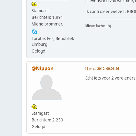
- Levenslang valt wel mee, n
Stamgast
Ik controleer wel zelf: BR
Berichten: 1.991
Miene brommer.
Blieve lache...8)
Locatie: Ees, Republiek
Limburg
Gelogd
@Nippon
11 mei, 2010, 09:06:46
Echt iets voor 2 verdiener
Stamgast
Berichten: 2.230
Gelogd