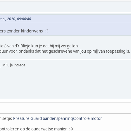
mei, 2010, 09:06:46
ners zonder kinderwens :?
s) van d'r Blieje kun je dat bij mij vergeten.
e duur voor, ondanks dat het geschrevene van jou op mij van toepassing is
ij MFL je intrede.
n setje:
Pressure Guard bandenspanningscontrole motor
r controleren op de ouderwetse manier :-X