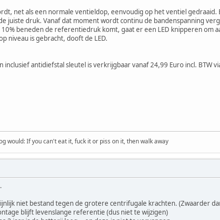
t, net als een normale ventieldop, eenvoudig op het ventiel gedraaid. Bi
 de juiste druk. Vanaf dat moment wordt continu de bandenspanning verg
10% beneden de referentiedruk komt, gaat er een LED knipperen om aa
p niveau is gebracht, dooft de LED.
 inclusief antidiefstal sleutel is verkrijgbaar vanaf 24,99 Euro incl. BTW
would: If you can't eat it, fuck it or piss on it, then walk away
.
ijnlijk niet bestand tegen de grotere centrifugale krachten. (Zwaarder d
tage blijft levenslange referentie (dus niet te wijzigen)