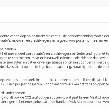
ligente ventieldop op de markt die continu de bandenspanning controleer
p auto's, motoren en vrachtwagens en is goed voor portemonnee, milieu é
ppe banden
 het merendeel van de auto's en vrachtwagens in Nederland rijdt met t
ing te controleren, maar er is nauwelijks iemand die zich aan dat advies 
 te snel slijten en dat er onveilige situaties ontstaan door verminderde 
ebruikers direct op een te lage bandenspanning, zodat zij meteen de b
op. Volgens onderzoeksinstituut TNO kunnen automobilisten die jaarlijks
25 Euro per jaar besparen. Voor transporteurs kan dat zelfs oplopen t
oord Ondernemen
ring wordt ook de CO2 uitstoot gereduceerd, wat past bij een Maatscha
steringen in het energiebesparende Banden Druk Alarm door bedrijven ee