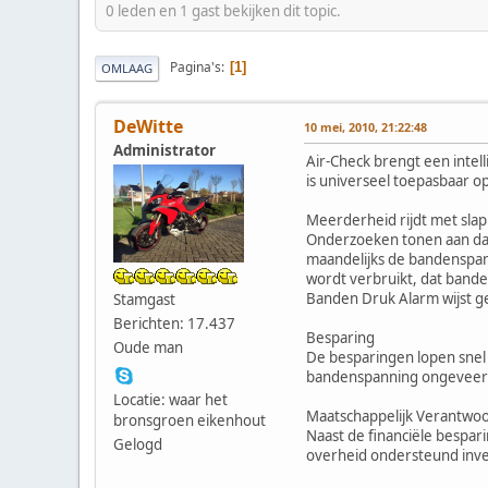
0 leden en 1 gast bekijken dit topic.
Pagina's
1
OMLAAG
DeWitte
10 mei, 2010, 21:22:48
Administrator
Air-Check brengt een intel
is universeel toepasbaar o
Meerderheid rijdt met sla
Onderzoeken tonen aan dat
maandelijks de bandenspann
wordt verbruikt, dat banden
Banden Druk Alarm wijst g
Stamgast
Berichten: 17.437
Besparing
Oude man
De besparingen lopen snel 
bandenspanning ongeveer 1
Locatie: waar het
Maatschappelijk Verantw
bronsgroen eikenhout
Naast de financiële bespa
Gelogd
overheid ondersteund inve