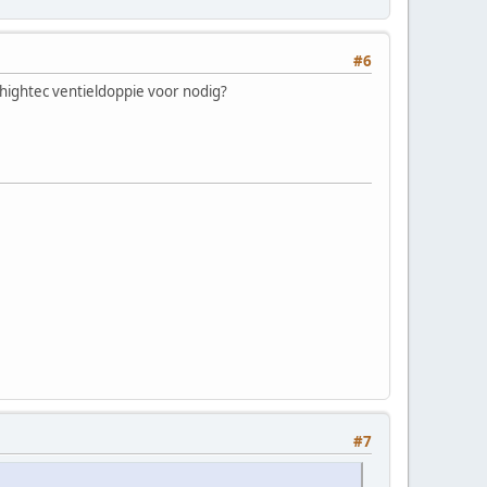
#6
 hightec ventieldoppie voor nodig?
#7