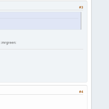
#3
. :mrgreen:
#4