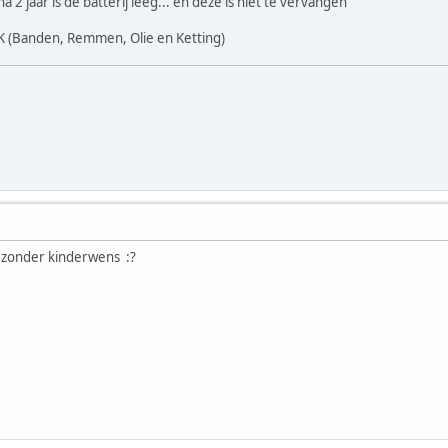
a 2 jaar is de batterij leeg... en deze is niet te vervangen
OK (Banden, Remmen, Olie en Ketting)
s zonder kinderwens :?