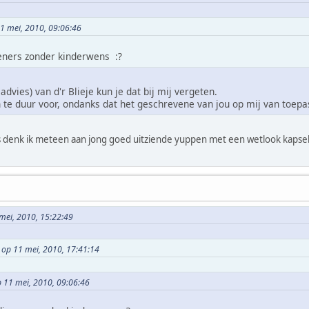
11 mei, 2010, 09:06:46
ieners zonder kinderwens :?
vies) van d'r Blieje kun je dat bij mij vergeten.
h te duur voor, ondanks dat het geschrevene van jou op mij van toepa
eners denk ik meteen aan jong goed uitziende yuppen met een wetlook kaps
mei, 2010, 15:22:49
s op 11 mei, 2010, 17:41:14
p 11 mei, 2010, 09:06:46