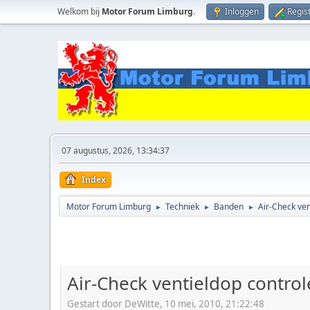
Welkom bij
Motor Forum Limburg
.
Inloggen
Regis
07 augustus, 2026, 13:34:37
Index
Motor Forum Limburg
Techniek
Banden
Air-Check ve
►
►
►
Air-Check ventieldop contro
Gestart door DeWitte, 10 mei, 2010, 21:22:48