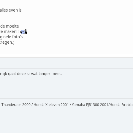
lles even is
 de moeite
ilde maken!!
ginele foto's
kregen.)
lijk gaat deze sr wat langer mee..
Thunderace 2000 / Honda X-eleven 2001 / Yamaha FJR1300 2001/Honda Firebl