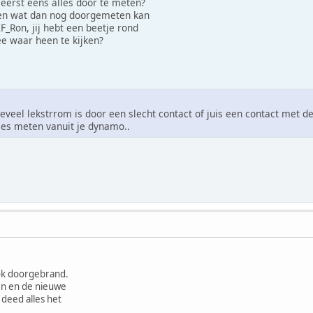
 eerst eens alles door te meten?
eten wat dan nog doorgemeten kan
F_Ron, jij hebt een beetje rond
ee waar heen te kijken?
 teveel lekstrrom is door een slecht contact of juis een contact met de
ases meten vanuit je dynamo..
ok doorgebrand.
en en de nieuwe
 deed alles het