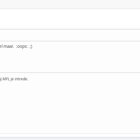
l maar. :oops: ;)
ij MFL je intrede.