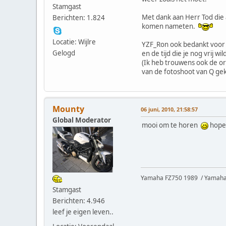
Stamgast
Met dank aan Herr Tod die a
Berichten: 1.824
komen nameten.
Locatie: Wijlre
YZF_Ron ook bedankt voor
Gelogd
en de tijd die je nog vrij w
(Ik heb trouwens ook de or
van de fotoshoot van Q ge
Mounty
06 juni, 2010, 21:58:57
Global Moderator
mooi om te horen
hopen
Yamaha FZ750 1989 / Yamaha 
Stamgast
Berichten: 4.946
leef je eigen leven..