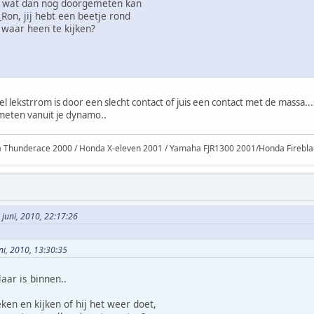
en wat dan nog doorgemeten kan
Ron, jij hebt een beetje rond
e waar heen te kijken?
eel lekstrrom is door een slecht contact of juis een contact met de massa...
 meten vanuit je dynamo..
Thunderace 2000 / Honda X-eleven 2001 / Yamaha FJR1300 2001/Honda Firebl
 juni, 2010, 22:17:26
uni, 2010, 13:30:35
ar is binnen..
eken en kijken of hij het weer doet,