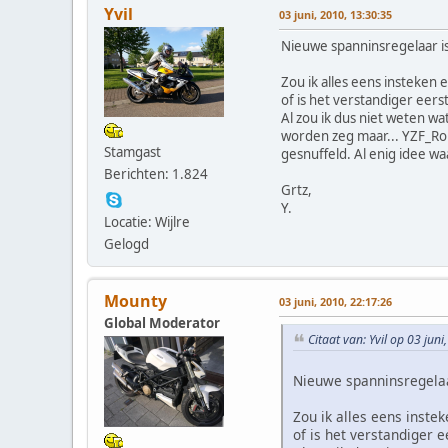
Yvil
03 juni, 2010, 13:30:35
Nieuwe spanninsregelaar is
Zou ik alles eens insteken e
of is het verstandiger eers
Al zou ik dus niet weten 
worden zeg maar... YZF_Ron
Stamgast
gesnuffeld. Al enig idee wa
Berichten: 1.824
Grtz,
Y.
Locatie: Wijlre
Gelogd
Mounty
03 juni, 2010, 22:17:26
Global Moderator
Citaat van: Yvil op 03 jun
Nieuwe spanninsregelaa
Zou ik alles eens instek
of is het verstandiger 