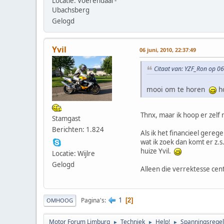
Locatie: Voerendaal -
Ubachsberg
Gelogd
Yvil
06 juni, 2010, 22:37:49
Citaat van: YZF_Ron op 06
mooi om te horen
ho
Thnx, maar ik hoop er zelf 
Stamgast
Berichten: 1.824
Als ik het financieel gereg
wat ik zoek dan komt er z.s
huize Yvil.
Locatie: Wijlre
Gelogd
Alleen die verrektesse ce
1
Pagina's
2
OMHOOG
Motor Forum Limburg
Techniek
Help!
Spanningsregela
►
►
►