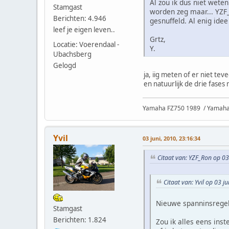
Al zou ik dus niet wet
Stamgast
worden zeg maar... YZF_
Berichten: 4.946
gesnuffeld. Al enig ide
leef je eigen leven..
Grtz,
Locatie: Voerendaal -
Y.
Ubachsberg
Gelogd
ja, iig meten of er niet tev
en natuurlijk de drie fases
Yamaha FZ750 1989 / Yamaha 
Yvil
03 juni, 2010, 23:16:34
Citaat van: YZF_Ron op 03
Citaat van: Yvil op 03 j
Nieuwe spanninsregela
Stamgast
Berichten: 1.824
Zou ik alles eens inst