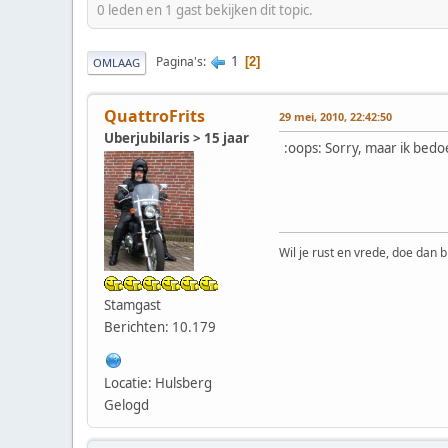
0 leden en 1 gast bekijken dit topic.
1
Pagina's
2
OMLAAG
QuattroFrits
29 mei, 2010, 22:42:50
Uberjubilaris > 15 jaar
:oops: Sorry, maar ik bedoe
Wil je rust en vrede, doe dan b
Stamgast
Berichten: 10.179
Locatie: Hulsberg
Gelogd