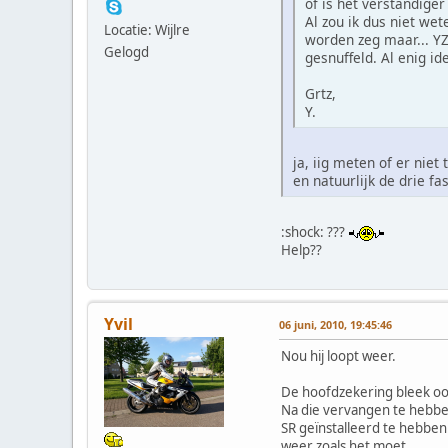
of is het verstandiger
Al zou ik dus niet w
Locatie: Wijlre
worden zeg maar... YZ
Gelogd
gesnuffeld. Al enig id
Grtz,
Y.
ja, iig meten of er niet
en natuurlijk de drie f
:shock: ???
Help??
Yvil
06 juni, 2010, 19:45:46
Nou hij loopt weer.
De hoofdzekering bleek o
Na die vervangen te hebb
SR geïnstalleerd te hebben
weer zoals het moet.