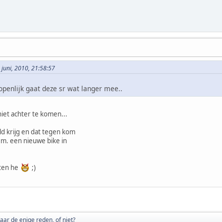
 juni, 2010, 21:58:57
penlijk gaat deze sr wat langer mee..
niet achter te komen...
eld krijg en dat tegen kom
.m. een nieuwe bike in
nten he
;)
ar de enige reden, of niet?