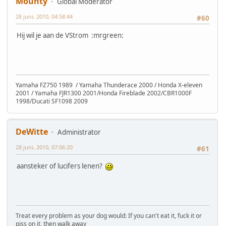
Mounty
Global Moderator
28 juni, 2010, 04:58:44
#60
Hij wil je aan de VStrom :mrgreen:
Yamaha FZ750 1989 / Yamaha Thunderace 2000 / Honda X-eleven
2001 / Yamaha FJR1300 2001/Honda Fireblade 2002/CBR1000F
1998/Ducati SF1098 2009
DeWitte
Administrator
28 juni, 2010, 07:06:20
#61
aansteker of lucifers lenen?
Treat every problem as your dog would: If you can't eat it, fuck it or
piss on it, then walk away