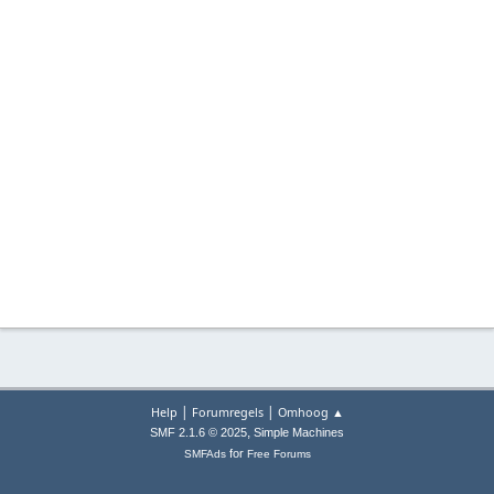
|
|
Help
Forumregels
Omhoog ▲
,
SMF 2.1.6 © 2025
Simple Machines
for
SMFAds
Free Forums