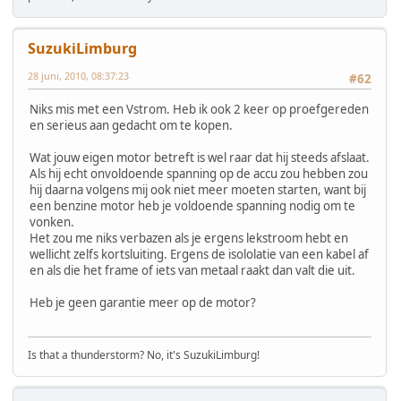
SuzukiLimburg
28 juni, 2010, 08:37:23
#62
Niks mis met een Vstrom. Heb ik ook 2 keer op proefgereden
en serieus aan gedacht om te kopen.
Wat jouw eigen motor betreft is wel raar dat hij steeds afslaat.
Als hij echt onvoldoende spanning op de accu zou hebben zou
hij daarna volgens mij ook niet meer moeten starten, want bij
een benzine motor heb je voldoende spanning nodig om te
vonken.
Het zou me niks verbazen als je ergens lekstroom hebt en
wellicht zelfs kortsluiting. Ergens de isololatie van een kabel af
en als die het frame of iets van metaal raakt dan valt die uit.
Heb je geen garantie meer op de motor?
Is that a thunderstorm? No, it's SuzukiLimburg!