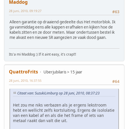
Maddog
28 juni, 2010, 09:19:27
#63
Alleen garantie op draaiend gedeelte dus Het motorblok. Ik
ga vanmiddag eens alle kappen erafhalen en kijken hoe de
kabels zitten en ze door meten. Maar ondertussen bestel ik
me alvast een nieuwe SR aangezien ze vaak dood gaan.
Its'a mi Maddog :) If it aint easy, it's crap!!!
QuattroFrits
Uberjubilaris > 15 jaar
28 juni, 2010, 16:37:55
#64
Citaat van: SuzukiLimburg op 28 juni, 2010, 08:37:23
Het zou me niks verbazen als je ergens lekstroom
hebt en wellicht zelfs kortsluiting. Ergens de isololatie
van een kabel af en als die het frame of iets van
metaal raakt dan valt die uit.