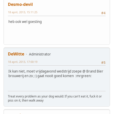
Desmo-devil
18 april, 2013, 15:11:25
#4
heb ook wel goesting
DeWitte
Administrator
18 april, 2013, 17:00:19
#5
Ik kan niet, moet vrijdagavond wedstrijd zoepe @ Brand Bier
brouwerij en zo ;-) gaat nooit goed komen :mrgreen:
Treat every problem as your dog would: If you can't eat it, fuck it or
piss on it, then walk away