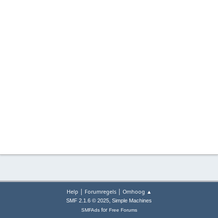
|
|
Help
Forumregels
Omhoog ▲
,
SMF 2.1.6 © 2025
Simple Machines
for
SMFAds
Free Forums