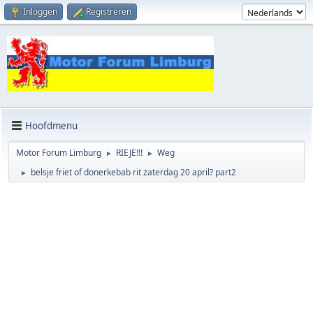
Inloggen
Registreren
Hoofdmenu
Motor Forum Limburg
RIEJE!!!
Weg
►
►
belsje friet of donerkebab rit zaterdag 20 april? part2
►