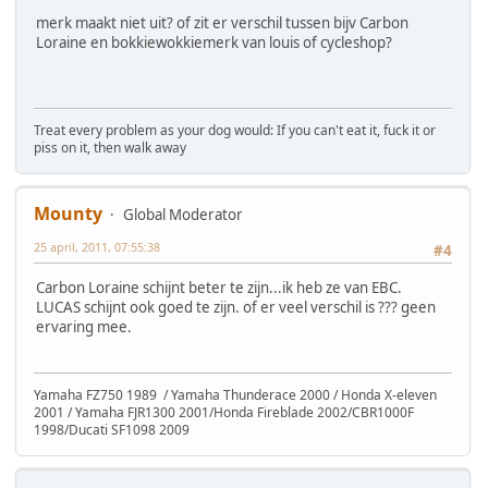
merk maakt niet uit? of zit er verschil tussen bijv Carbon
Loraine en bokkiewokkiemerk van louis of cycleshop?
Treat every problem as your dog would: If you can't eat it, fuck it or
piss on it, then walk away
Mounty
Global Moderator
25 april, 2011, 07:55:38
#4
Carbon Loraine schijnt beter te zijn...ik heb ze van EBC.
LUCAS schijnt ook goed te zijn. of er veel verschil is ??? geen
ervaring mee.
Yamaha FZ750 1989 / Yamaha Thunderace 2000 / Honda X-eleven
2001 / Yamaha FJR1300 2001/Honda Fireblade 2002/CBR1000F
1998/Ducati SF1098 2009