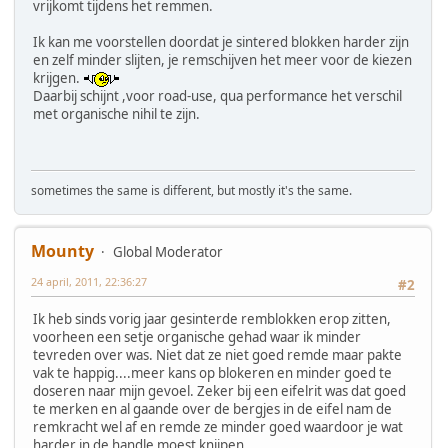
vrijkomt tijdens het remmen.
Ik kan me voorstellen doordat je sintered blokken harder zijn
en zelf minder slijten, je remschijven het meer voor de kiezen
krijgen.
Daarbij schijnt ,voor road-use, qua performance het verschil
met organische nihil te zijn.
sometimes the same is different, but mostly it's the same.
Mounty
Global Moderator
24 april, 2011, 22:36:27
#2
Ik heb sinds vorig jaar gesinterde remblokken erop zitten,
voorheen een setje organische gehad waar ik minder
tevreden over was. Niet dat ze niet goed remde maar pakte
vak te happig....meer kans op blokeren en minder goed te
doseren naar mijn gevoel. Zeker bij een eifelrit was dat goed
te merken en al gaande over de bergjes in de eifel nam de
remkracht wel af en remde ze minder goed waardoor je wat
harder in de handle moest knijpen.