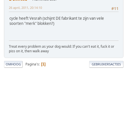
26 april, 2011, 20:14:10
#11
cycle heeft Vesrah (schijnt DE fabrikant te zijn van vele
soorten "merk" blokken?)
Treat every problem as your dog would: If you can't eat it, fuck it or
piss on it, then walk away
Pagina's
1
OMHOOG
GEBRUIKERSACTIES