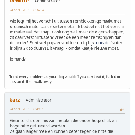
DeWitte
Administrator
24 april, 2011, 08:34:34
wie legt mij het verschil uit tussen remblokken gemaakt met
organisch materiaal en sintermetal. Ik bedoel niet het verschil
in materiaal, dat snap ik ook nog wel, maar de eigenschappen,
zit daar verschil tussen? Vreet de een meer remschijven dan
de ander? Er zit wel prijsverschil tussen bij bijv
louis.de
(sinter
is bijna 2x zo duur?) Dit vraag ik omdat Kaatje nieuwe moet.
iemand?
Treat every problem as your dog would: If you can't eat it, fuck it or
piss on it, then walk away
karz
Administrator
24 april, 2011, 08:49:09
#1
Gesinterd is een mix van metalen die onder hoge druk en
hoge hitte gefuseerd worden.
Ze gaan langer mee en kunnen beter tegen de hitte die