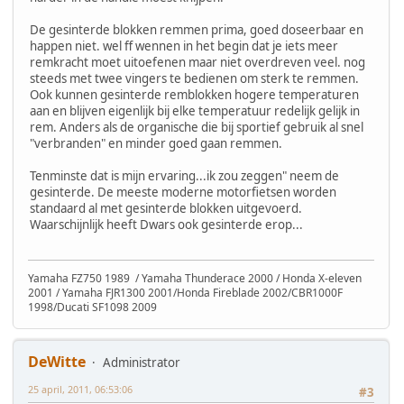
De gesinterde blokken remmen prima, goed doseerbaar en
happen niet. wel ff wennen in het begin dat je iets meer
remkracht moet uitoefenen maar niet overdreven veel. nog
steeds met twee vingers te bedienen om sterk te remmen.
Ook kunnen gesinterde remblokken hogere temperaturen
aan en blijven eigenlijk bij elke temperatuur redelijk gelijk in
rem. Anders als de organische die bij sportief gebruik al snel
"verbranden" en minder goed gaan remmen.
Tenminste dat is mijn ervaring...ik zou zeggen" neem de
gesinterde. De meeste moderne motorfietsen worden
standaard al met gesinterde blokken uitgevoerd.
Waarschijnlijk heeft Dwars ook gesinterde erop...
Yamaha FZ750 1989 / Yamaha Thunderace 2000 / Honda X-eleven
2001 / Yamaha FJR1300 2001/Honda Fireblade 2002/CBR1000F
1998/Ducati SF1098 2009
DeWitte
Administrator
25 april, 2011, 06:53:06
#3