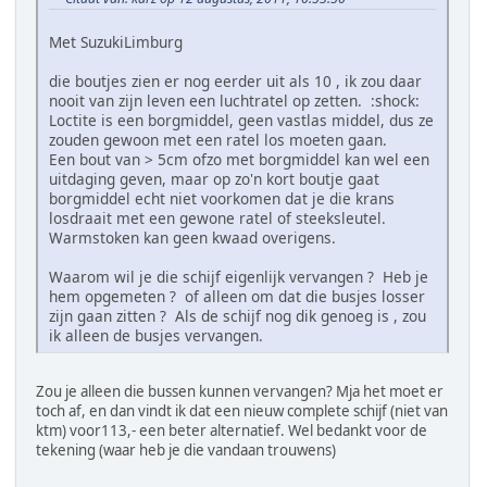
Met SuzukiLimburg
die boutjes zien er nog eerder uit als 10 , ik zou daar
nooit van zijn leven een luchtratel op zetten. :shock:
Loctite is een borgmiddel, geen vastlas middel, dus ze
zouden gewoon met een ratel los moeten gaan.
Een bout van > 5cm ofzo met borgmiddel kan wel een
uitdaging geven, maar op zo'n kort boutje gaat
borgmiddel echt niet voorkomen dat je die krans
losdraait met een gewone ratel of steeksleutel.
Warmstoken kan geen kwaad overigens.
Waarom wil je die schijf eigenlijk vervangen ? Heb je
hem opgemeten ? of alleen om dat die busjes losser
zijn gaan zitten ? Als de schijf nog dik genoeg is , zou
ik alleen de busjes vervangen.
Zou je alleen die bussen kunnen vervangen? Mja het moet er
toch af, en dan vindt ik dat een nieuw complete schijf (niet van
ktm) voor113,- een beter alternatief. Wel bedankt voor de
tekening (waar heb je die vandaan trouwens)