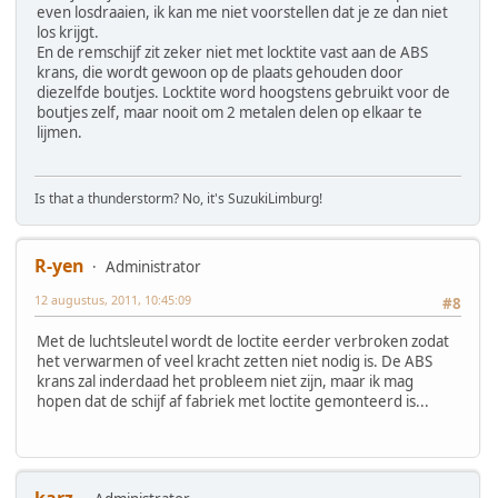
even losdraaien, ik kan me niet voorstellen dat je ze dan niet
los krijgt.
En de remschijf zit zeker niet met locktite vast aan de ABS
krans, die wordt gewoon op de plaats gehouden door
diezelfde boutjes. Locktite word hoogstens gebruikt voor de
boutjes zelf, maar nooit om 2 metalen delen op elkaar te
lijmen.
Is that a thunderstorm? No, it's SuzukiLimburg!
R-yen
Administrator
12 augustus, 2011, 10:45:09
#8
Met de luchtsleutel wordt de loctite eerder verbroken zodat
het verwarmen of veel kracht zetten niet nodig is. De ABS
krans zal inderdaad het probleem niet zijn, maar ik mag
hopen dat de schijf af fabriek met loctite gemonteerd is...