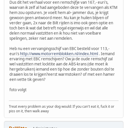
Dus dit het verhaal voor een remschijfje van 167,- euri's,
waarvan ik zelf al had aangeboden deze te vervangen als KTM
hem zou opsturen. Je voelt hem al> jammer dus, je krijgt
gewoon geen antwoord meer. Nu kan je huilen blijven of
verder gaan, 2x naar de Bilt rijden is imo ook geen optie en
toch ben ik wat dat betreft nogal eigenwijs en wil dat alle
delen normaal vastzitten en ik hou niet van voelbare
spelingen, zeker niet aan remdelen.
Heb nu een vervangingsschijf van EBC besteld voor 113,-
euri's
http://www.motorremblokken.nl/index.html
. Iemand
ervaring met EBC remschijven? Ow ja de oude remschijf zal
wel vastzitten met locktite aan de ABS-krans (die moet ik
hergebruiken) iemand een tip hoe die zonder bouten dol te
draaien los te krijgen?eerst warmstoken? of met een hamer
een vette tik geven?
foto volgt
Treat every problem as your dog would: If you can't eat it, fuck it or
piss on it, then walk away