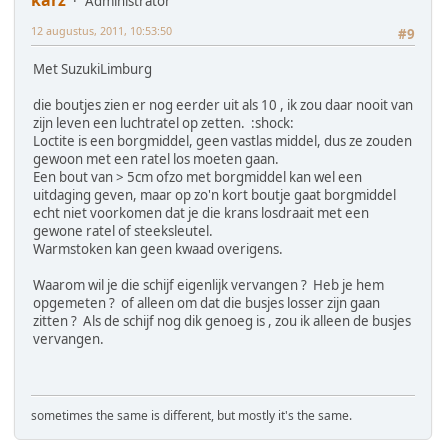
karz
Administrator
12 augustus, 2011, 10:53:50
#9
Met SuzukiLimburg
die boutjes zien er nog eerder uit als 10 , ik zou daar nooit van
zijn leven een luchtratel op zetten. :shock:
Loctite is een borgmiddel, geen vastlas middel, dus ze zouden
gewoon met een ratel los moeten gaan.
Een bout van > 5cm ofzo met borgmiddel kan wel een
uitdaging geven, maar op zo'n kort boutje gaat borgmiddel
echt niet voorkomen dat je die krans losdraait met een
gewone ratel of steeksleutel.
Warmstoken kan geen kwaad overigens.
Waarom wil je die schijf eigenlijk vervangen ? Heb je hem
opgemeten ? of alleen om dat die busjes losser zijn gaan
zitten ? Als de schijf nog dik genoeg is , zou ik alleen de busjes
vervangen.
sometimes the same is different, but mostly it's the same.