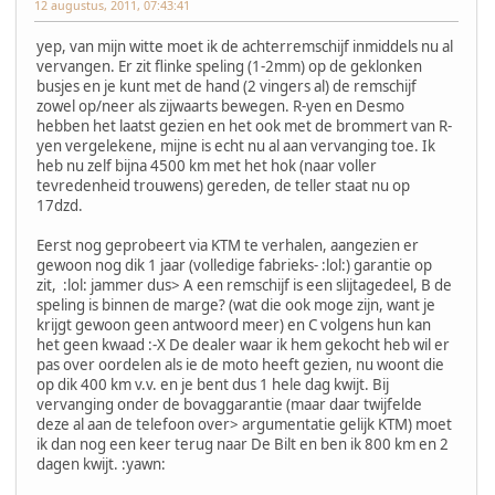
12 augustus, 2011, 07:43:41
yep, van mijn witte moet ik de achterremschijf inmiddels nu al
vervangen. Er zit flinke speling (1-2mm) op de geklonken
busjes en je kunt met de hand (2 vingers al) de remschijf
zowel op/neer als zijwaarts bewegen. R-yen en Desmo
hebben het laatst gezien en het ook met de brommert van R-
yen vergelekene, mijne is echt nu al aan vervanging toe. Ik
heb nu zelf bijna 4500 km met het hok (naar voller
tevredenheid trouwens) gereden, de teller staat nu op
17dzd.
Eerst nog geprobeert via KTM te verhalen, aangezien er
gewoon nog dik 1 jaar (volledige fabrieks- :lol:) garantie op
zit, :lol: jammer dus> A een remschijf is een slijtagedeel, B de
speling is binnen de marge? (wat die ook moge zijn, want je
krijgt gewoon geen antwoord meer) en C volgens hun kan
het geen kwaad :-X De dealer waar ik hem gekocht heb wil er
pas over oordelen als ie de moto heeft gezien, nu woont die
op dik 400 km v.v. en je bent dus 1 hele dag kwijt. Bij
vervanging onder de bovaggarantie (maar daar twijfelde
deze al aan de telefoon over> argumentatie gelijk KTM) moet
ik dan nog een keer terug naar De Bilt en ben ik 800 km en 2
dagen kwijt. :yawn: