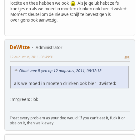
loctite en thee hebben we ook
. Als je geluk hebt zelfs
koekjes en als we moed in moeten drinken ook bier :twisted:.
Moment sleutel om de nieuwe schijf te bevestigen is
overigens ook aanwezig.
DeWitte
Administrator
12 augustus, 2011, 08:49:31
#5
Citaat van: R-yen op 12 augustus, 2011, 08:32:18
als we moed in moeten drinken ook bier :twisted:
:mrgreen: :lol:
Treat every problem as your dog would: If you can't eat it, fuck it or
piss on it, then walk away