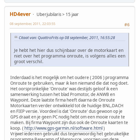
HD4ever
Uberjubilaris > 15 jaar
08 september, 2011, 22:03:55
#6
Citaat van: QuattroFrits op 08 september, 2011, 16:55:28
Je hebt het hier dus schijnbaar over de motorkaart en
niet over het programma onroute, is volgens alles een
groot verschil.
Inderdaad is het mogelijk om het oudere ( 2006 ) programma
Onroute te gebruiken, maar ik ken niemand die dat nog doet.
Het oorspronkelijke 'Onroute' was destijds geloof ik een
samenwerking tussen het blad Promotor, de ANWB en
Waypoint. Deze laatste firma heeft daarna de Onroute
Motorkaarten verder ontwikkeld tot de huidige BNL,DACH
en FIEP versie. Voordeel is dat 'Onroute' dus gewoon op je
GPS draait en je geen PC nodig hebt om een mooie route te
maken. Bij firma Waypoint zijn dus ook de Onroute kaarten te
koop. (
http://www.gps-garmin.nl/software.html
)
Vrijwel iedereen gebruikt dus tegenwoordig het gebruikelijke
programma Basecamp of Mapsource, voorzien van deze