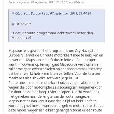
Laatste wijziging
: 07 september, 2011, 23:15:51 door HD4ever
Citaat van: Busaberke op 07 september, 2011, 21:44:24
@ HD4ever:
is dat Onroute programma echt zoveel beter dan
Mapsource?
Mapsource is gewoon het programma om City Navigator
Europe NT en/of de Onroute motorkaart mee te bekijken en
bewerken. Mapsource heeft dus in feite zelf geen eigen
kaart. Trouwens op termijn gaat Mapsource verdwijnen en
zullen we gaan overschakelen op het programma Basecamp
dat beter werkt heb ik me laten vertellen. Voor de kaarten
maakt het niet uit welke software je gebruikt.
Routes die je met de motorkaart uitzet volgen altijd mooie
wegen die door motorrijders als zodanig zijn aangemerkt of
die door bossen en langs rivieren lopen. Hierbij wordt ook
niet gekeken naar de lengte van de route, aangezien
Mapsource er dan vanuit gaat dat je tijd zat hebt. In feite
worden bij het maken van een dergelijke motorroute steeds
deze mooie wegen aan elkaar gehangen zodat er een route