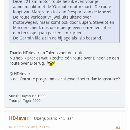
Deze 221 km motor route heb ik even voor je
aangemaakt met de 'Onroute motorkaart'. De route
loopt van Margraten tot aan Piesport aan de Moezel.
De route verloopt vrijwel uitsluitend over
motorwegen, maar komt ook door Eupen, Stavelot en
Manderscheid, dus die moet je even 'omzeilen' of er
een terrasje gaan pakken. :mrgreen:
De Garmin file zit in de bijlage als .zip bestand.
Thanks HD4ever en Toledo voor de routes!
Nu heb ik precies wat ik zocht: één route over B heen en een
route over D terug.
@ HD4ever:
is dat Onroute programma echt zoveel beter dan Mapsource?
Suzuki Hayabusa 1999
Triumph Tiger 2009
HD4ever
Uberjubilaris > 15 jaar
07 september, 2011, 23:12:53
#4