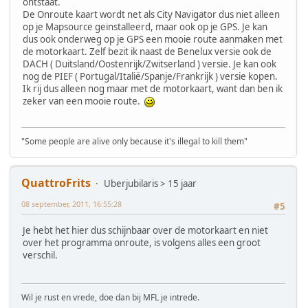
ontstaat.
De Onroute kaart wordt net als City Navigator dus niet alleen
op je Mapsource geinstalleerd, maar ook op je GPS. Je kan
dus ook onderweg op je GPS een mooie route aanmaken met
de motorkaart. Zelf bezit ik naast de Benelux versie ook de
DACH ( Duitsland/Oostenrijk/Zwitserland ) versie. Je kan ook
nog de PIEF ( Portugal/Italië/Spanje/Frankrijk ) versie kopen.
Ik rij dus alleen nog maar met de motorkaart, want dan ben ik
zeker van een mooie route.
"Some people are alive only because it's illegal to kill them"
QuattroFrits
Uberjubilaris > 15 jaar
08 september, 2011, 16:55:28
#5
Je hebt het hier dus schijnbaar over de motorkaart en niet
over het programma onroute, is volgens alles een groot
verschil.
Wil je rust en vrede, doe dan bij MFL je intrede.