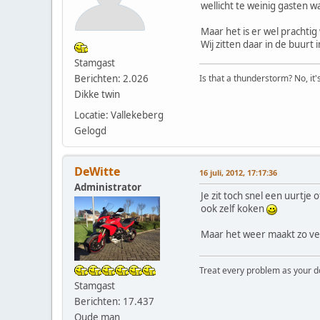
wellicht te weinig gasten w
Maar het is er wel prachtig
Wij zitten daar in de buurt
Stamgast
Berichten: 2.026
Is that a thunderstorm? No, it
Dikke twin
Locatie: Vallekeberg
Gelogd
DeWitte
16 juli, 2012, 17:17:36
Administrator
Je zit toch snel een uurtje
ook zelf koken
Maar het weer maakt zo vee
Treat every problem as your dog 
Stamgast
Berichten: 17.437
Oude man