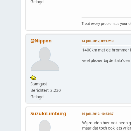
Gelogd
Treat every problem as your dog 
@Nippon
14 juli, 2012, 09:12:10
1400km met de brommer is 
veel plezier bij de italo's 
Stamgast
Berichten: 2.230
Gelogd
SuzukiLimburg
16 juli, 2012, 10:53:37
Wij zouden hier ook heen g
maar dat toch ook iets vri