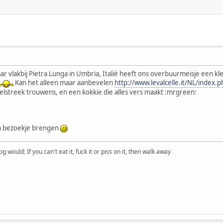
aar vlakbij Pietra Lunga in Umbria, Italië heeft ons overbuurmeisje een k
Kan het alleen maar aanbevelen
http://www.levalcelle.it/NL/index.p
elstreek trouwens, en een kokkie die alles vers maakt :mrgreen:
en bezoekje brengen
would: If you can't eat it, fuck it or piss on it, then walk away