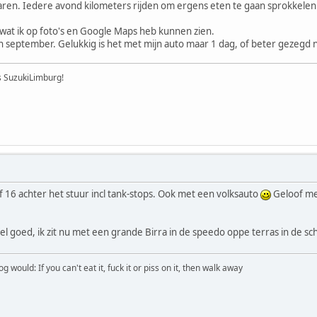
aren. Iedere avond kilometers rijden om ergens eten te gaan sprokkelen is 
 wat ik op foto's en Google Maps heb kunnen zien.
 in september. Gelukkig is het met mijn auto maar 1 dag, of beter gezegd n
's SuzukiLimburg!
 of 16 achter het stuur incl tank-stops. Ook met een volksauto
Geloof me 
l goed, ik zit nu met een grande Birra in de speedo oppe terras in de sc
would: If you can't eat it, fuck it or piss on it, then walk away