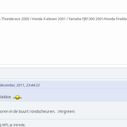
Thunderace 2000 / Honda X-eleven 2001 / Yamaha FJR1300 2001/Honda Firebl
 december, 2011, 23:44:33
plekkie
otoren in de buurt rondscheuren. :mrgreen:
ij MFL je intrede.