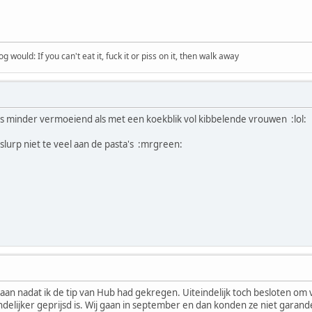
would: If you can't eat it, fuck it or piss on it, then walk away
minder vermoeiend als met een koekblik vol kibbelende vrouwen :lol:
en slurp niet te veel aan de pasta's :mrgreen:
aan nadat ik de tip van Hub had gekregen. Uiteindelijk toch besloten om v
endelijker geprijsd is. Wij gaan in september en dan konden ze niet gara