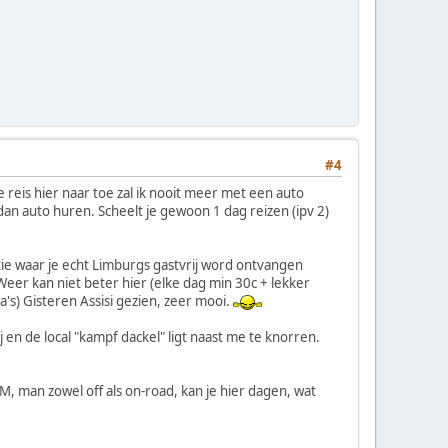
#4
reis hier naar toe zal ik nooit meer met een auto
 dan auto huren. Scheelt je gewoon 1 dag reizen (ipv 2)
e waar je echt Limburgs gastvrij word ontvangen
 Weer kan niet beter hier (elke dag min 30c + lekker
a's) Gisteren Assisi gezien, zeer mooi.
j en de local "kampf dackel" ligt naast me te knorren.
TM, man zowel off als on-road, kan je hier dagen, wat