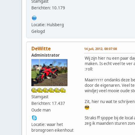
Stamgast
Berichten: 10.179
Locatie: Hulsberg
Gelogd
DeWitte
14 juli, 2012, 08:07:08
Administrator
Wij zijn hier nu een paar 
maken. Is echt veel te ver 
:roll:
Maarrrrrr ondanks deze be
door de eigenaren. Veel te 
windje) veel mooie oude ste
Stamgast
Zit, hier nu wat te schrijv
Berichten: 17.437
Oude man
Straks ff sjoppe bij de loc
zeg ik maanden sturen zond
Locatie: waar het
bronsgroen eikenhout