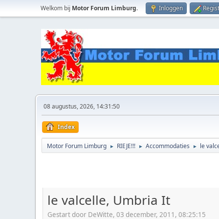
Welkom bij
Motor Forum Limburg
.
Inloggen
Regis
08 augustus, 2026, 14:31:50
Index
Motor Forum Limburg
RIEJE!!!
Accommodaties
le valc
►
►
►
le valcelle, Umbria It
Gestart door DeWitte, 03 december, 2011, 08:25:15