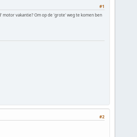
#1
-road' motor vakantie? Om op de 'grote' weg te komen ben
#2