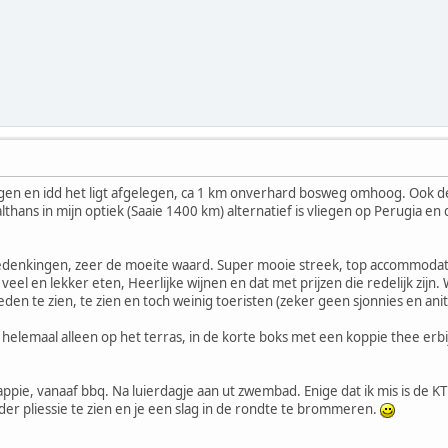
dagen en idd het ligt afgelegen, ca 1 km onverhard bosweg omhoog. Ook de 
althans in mijn optiek (Saaie 1400 km) alternatief is vliegen op Perugia en
denkingen, zeer de moeite waard. Super mooie streek, top accommodati
veel en lekker eten, Heerlijke wijnen en dat met prijzen die redelijk zijn.
den te zien, te zien en toch weinig toeristen (zeker geen sjonnies en anit
en helemaal alleen op het terras, in de korte boks met een koppie thee erbi
al appie, vanaaf bbq. Na luierdagje aan ut zwembad. Enige dat ik mis is de K
er pliessie te zien en je een slag in de rondte te brommeren.