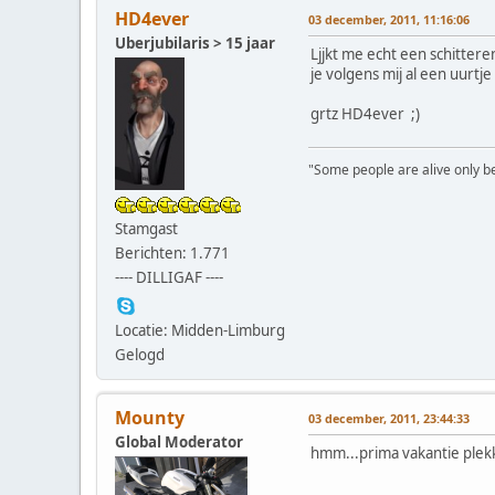
HD4ever
03 december, 2011, 11:16:06
Uberjubilaris > 15 jaar
Ljjkt me echt een schittere
je volgens mij al een uurt
grtz HD4ever ;)
"Some people are alive only bec
Stamgast
Berichten: 1.771
---- DILLIGAF ----
Locatie: Midden-Limburg
Gelogd
Mounty
03 december, 2011, 23:44:33
Global Moderator
hmm...prima vakantie ple