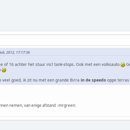
juli, 2012, 17:17:36
tje of 16 achter het stuur incl tank-stops. Ook met een volksauto
Ge
n
veel goed, ik zit nu met een grande Birra
in de speedo
oppe terras
kunnen nemen, van enige afstand :mrgreen: