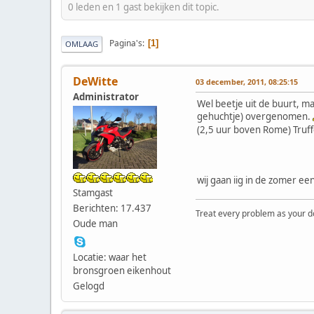
0 leden en 1 gast bekijken dit topic.
Pagina's
1
OMLAAG
DeWitte
03 december, 2011, 08:25:15
Administrator
Wel beetje uit de buurt, m
gehuchtje) overgenomen.
(2,5 uur boven Rome) Truff
wij gaan iig in de zomer e
Stamgast
Berichten: 17.437
Treat every problem as your dog 
Oude man
Locatie: waar het
bronsgroen eikenhout
Gelogd