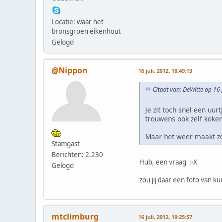
Locatie: waar het
bronsgroen eikenhout
Gelogd
@Nippon
16 juli, 2012, 18:49:13
Citaat van: DeWitte op 16 
Je zit toch snel een uur
trouwens ook zelf koke
Maar het weer maakt zo 
Stamgast
Berichten: 2.230
Hub, een vraag :-X
Gelogd
zou jij daar een foto van 
mtclimburg
16 juli, 2012, 19:25:57