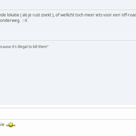
nde lokatie ( als je rust zoekt ), of wellicht toch meer iets voor een 'off
je onderweg. :-X
ause it's illegal to kill them"
kkie