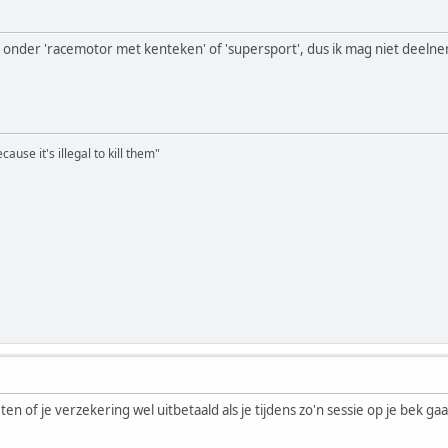
n onder 'racemotor met kenteken' of 'supersport', dus ik mag niet deel
ause it's illegal to kill them"
en of je verzekering wel uitbetaald als je tijdens zo'n sessie op je bek gaat