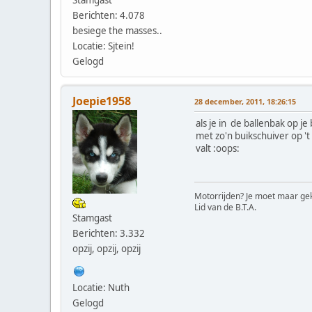
Berichten: 4.078
besiege the masses..
Locatie: Sjtein!
Gelogd
Joepie1958
28 december, 2011, 18:26:15
als je in de ballenbak op je
met zo'n buikschuiver op 't
valt :oops:
Motorrijden? Je moet maar gek
Lid van de B.T.A.
Stamgast
Berichten: 3.332
opzij, opzij, opzij
Locatie: Nuth
Gelogd