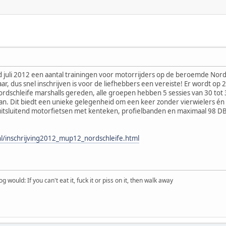
juli 2012 een aantal trainingen voor motorrijders op de beroemde Nords
r, dus snel inschrijven is voor de liefhebbers een vereiste! Er wordt op 2
rdschleife marshalls gereden, alle groepen hebben 5 sessies van 30 tot 3
an. Dit biedt een unieke gelegenheid om een keer zonder vierwielers é
: uitsluitend motorfietsen met kenteken, profielbanden en maximaal 98 DB
l/inschrijving2012_mup12_nordschleife.html
would: If you can't eat it, fuck it or piss on it, then walk away