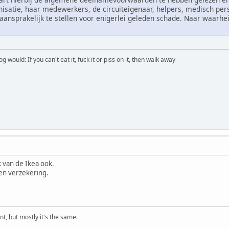
ganisatie, haar medewerkers, de circuiteigenaar, helpers, medisch pe
ansprakelijk te stellen voor enigerlei geleden schade. Naar waarheid
would: If you can't eat it, fuck it or piss on it, then walk away
ak van de Ikea ook.
gen verzekering.
t, but mostly it's the same.