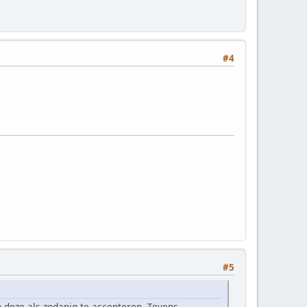
#4
#5
deze als zodanig te accepteren. Tevens