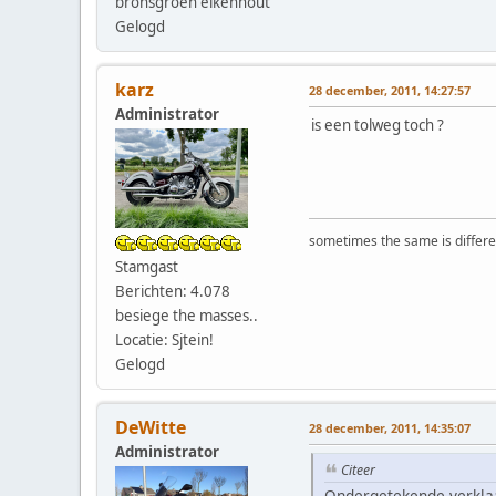
bronsgroen eikenhout
Gelogd
karz
28 december, 2011, 14:27:57
Administrator
is een tolweg toch ?
sometimes the same is differen
Stamgast
Berichten: 4.078
besiege the masses..
Locatie: Sjtein!
Gelogd
DeWitte
28 december, 2011, 14:35:07
Administrator
Citeer
Ondergetekende verklaa