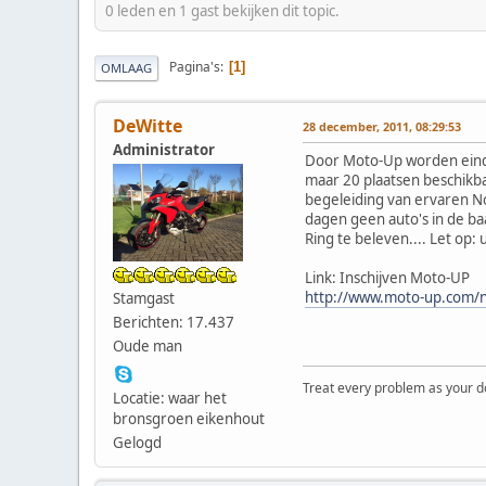
0 leden en 1 gast bekijken dit topic.
Pagina's
1
OMLAAG
DeWitte
28 december, 2011, 08:29:53
Administrator
Door Moto-Up worden eind 
maar 20 plaatsen beschikbaa
begeleiding van ervaren No
dagen geen auto's in de ba
Ring te beleven.... Let op
Link: Inschijven Moto-UP
http://www.moto-up.com/n
Stamgast
Berichten: 17.437
Oude man
Treat every problem as your dog 
Locatie: waar het
bronsgroen eikenhout
Gelogd