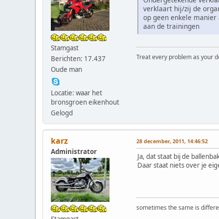
verklaart hij/zij de or
op geen enkele manier a
aan de trainingen
Stamgast
Treat every problem as your dog 
Berichten: 17.437
Oude man
Locatie: waar het
bronsgroen eikenhout
Gelogd
karz
28 december, 2011, 14:46:52
Administrator
Ja, dat staat bij de ballenb
Daar staat niets over je ei
sometimes the same is differen
Stamgast