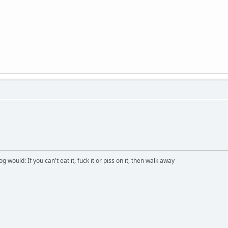
would: If you can't eat it, fuck it or piss on it, then walk away