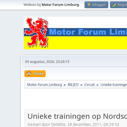
Welkom bij
Motor Forum Limburg
.
Inloggen
Regis
05 augustus, 2026, 23:26:15
Index
Motor Forum Limburg
RIEJE!!!
Circuit
Unieke traininge
►
►
►
Unieke trainingen op Nordsc
Gestart door DeWitte, 28 december, 2011, 08:29:53