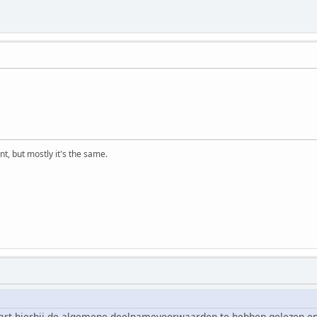
t, but mostly it's the same.
rt hierbij de algemene deelnamevoorwaarden te hebben gelezen en 