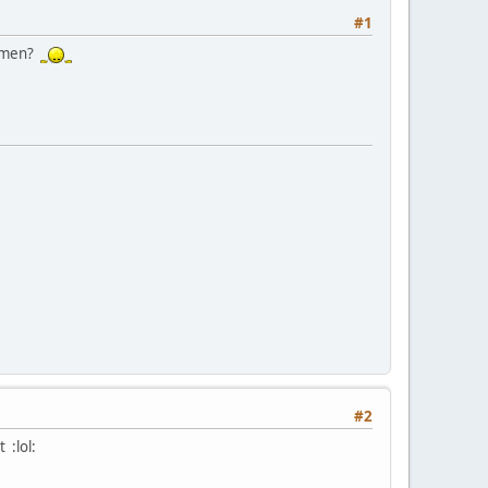
#1
nemen?
#2
 :lol: