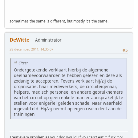
sometimes the same is different, but mostly it's the same.
DeWitte
Administrator
28 december, 2011, 14:35:07
#5
Citeer
Ondergetekende verklaart hierbij de algemene
deelnamevoorwaarden te hebben gelezen en deze als
zodanig te accepteren. Tevens verklaart hij/zij de
organisatie, haar medewerkers, de circuiteigenaar,
helpers, medisch personeel en andere gebruiknemers
van het circuit op geen enkele manier aansprakelijk te
stellen voor enigerlei geleden schade. Naar waarheid
ingevuld d.d. Hij/zij neemt op eigen risico deel aan de
trainingen
Treat every problem as your dog would: If you can't eat it, fuck it or