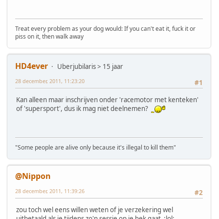
Treat every problem as your dog would: If you can't eat it, fuck it or
piss on it, then walk away
HD4ever
Uberjubilaris > 15 jaar
28 december, 2011, 11:23:20
#1
Kan alleen maar inschrijven onder 'racemotor met kenteken'
of 'supersport', dus ik mag niet deelnemen?
"Some people are alive only because it's illegal to kill them"
@Nippon
28 december, 2011, 11:39:26
#2
zou toch wel eens willen weten of je verzekering wel
uitbetaald als je tijdens zo'n sessie op je bek gaat :lol: