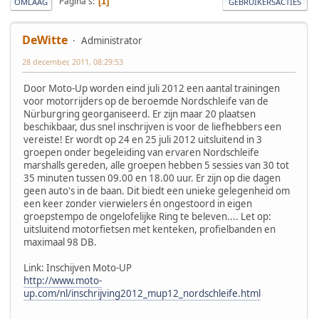
Pagina's
1
OMLAAG
GEBRUIKERSACTIES
DeWitte
Administrator
28 december, 2011, 08:29:53
Door Moto-Up worden eind juli 2012 een aantal trainingen
voor motorrijders op de beroemde Nordschleife van de
Nürburgring georganiseerd. Er zijn maar 20 plaatsen
beschikbaar, dus snel inschrijven is voor de liefhebbers een
vereiste! Er wordt op 24 en 25 juli 2012 uitsluitend in 3
groepen onder begeleiding van ervaren Nordschleife
marshalls gereden, alle groepen hebben 5 sessies van 30 tot
35 minuten tussen 09.00 en 18.00 uur. Er zijn op die dagen
geen auto's in de baan. Dit biedt een unieke gelegenheid om
een keer zonder vierwielers én ongestoord in eigen
groepstempo de ongelofelijke Ring te beleven.... Let op:
uitsluitend motorfietsen met kenteken, profielbanden en
maximaal 98 DB.
Link: Inschijven Moto-UP
http://www.moto-
up.com/nl/inschrijving2012_mup12_nordschleife.html