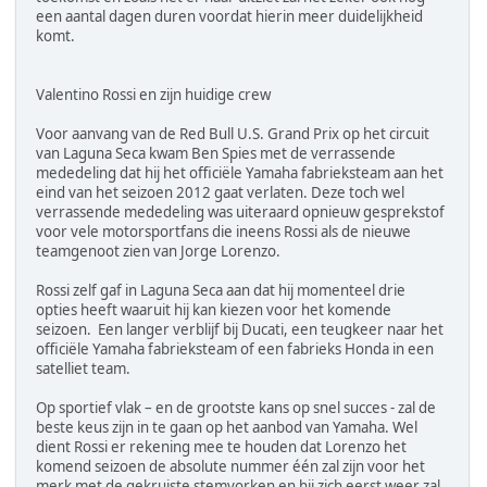
een aantal dagen duren voordat hierin meer duidelijkheid
komt.
Valentino Rossi en zijn huidige crew
Voor aanvang van de Red Bull U.S. Grand Prix op het circuit
van Laguna Seca kwam Ben Spies met de verrassende
mededeling dat hij het officiële Yamaha fabrieksteam aan het
eind van het seizoen 2012 gaat verlaten. Deze toch wel
verrassende mededeling was uiteraard opnieuw gesprekstof
voor vele motorsportfans die ineens Rossi als de nieuwe
teamgenoot zien van Jorge Lorenzo.
Rossi zelf gaf in Laguna Seca aan dat hij momenteel drie
opties heeft waaruit hij kan kiezen voor het komende
seizoen. Een langer verblijf bij Ducati, een teugkeer naar het
officiële Yamaha fabrieksteam of een fabrieks Honda in een
satelliet team.
Op sportief vlak – en de grootste kans op snel succes - zal de
beste keus zijn in te gaan op het aanbod van Yamaha. Wel
dient Rossi er rekening mee te houden dat Lorenzo het
komend seizoen de absolute nummer één zal zijn voor het
merk met de gekruiste stemvorken en hij zich eerst weer zal