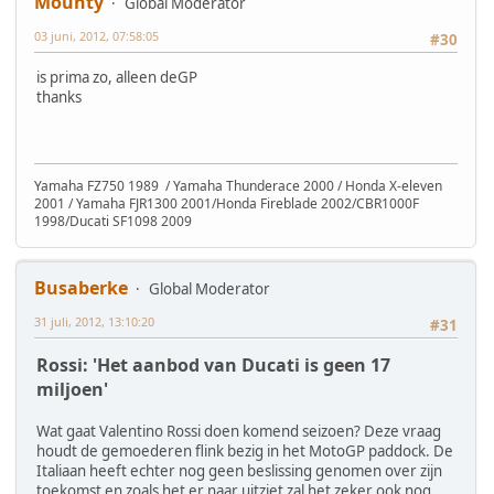
Mounty
Global Moderator
03 juni, 2012, 07:58:05
#30
is prima zo, alleen deGP
thanks
Yamaha FZ750 1989 / Yamaha Thunderace 2000 / Honda X-eleven
2001 / Yamaha FJR1300 2001/Honda Fireblade 2002/CBR1000F
1998/Ducati SF1098 2009
Busaberke
Global Moderator
31 juli, 2012, 13:10:20
#31
Rossi: 'Het aanbod van Ducati is geen 17
miljoen'
Wat gaat Valentino Rossi doen komend seizoen? Deze vraag
houdt de gemoederen flink bezig in het MotoGP paddock. De
Italiaan heeft echter nog geen beslissing genomen over zijn
toekomst en zoals het er naar uitziet zal het zeker ook nog