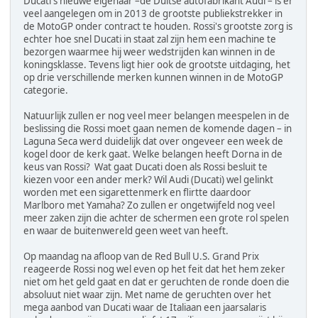
Ducati's nieuwe eigenaar –de Duitse autofabrikant Audi – is er
veel aangelegen om in 2013 de grootste publiekstrekker in
de MotoGP onder contract te houden. Rossi's grootste zorg is
echter hoe snel Ducati in staat zal zijn hem een machine te
bezorgen waarmee hij weer wedstrijden kan winnen in de
koningsklasse. Tevens ligt hier ook de grootste uitdaging, het
op drie verschillende merken kunnen winnen in de MotoGP
categorie.
Natuurlijk zullen er nog veel meer belangen meespelen in de
beslissing die Rossi moet gaan nemen de komende dagen – in
Laguna Seca werd duidelijk dat over ongeveer een week de
kogel door de kerk gaat. Welke belangen heeft Dorna in de
keus van Rossi? Wat gaat Ducati doen als Rossi besluit te
kiezen voor een ander merk? Wil Audi (Ducati) wel gelinkt
worden met een sigarettenmerk en flirtte daardoor
Marlboro met Yamaha? Zo zullen er ongetwijfeld nog veel
meer zaken zijn die achter de schermen een grote rol spelen
en waar de buitenwereld geen weet van heeft.
Op maandag na afloop van de Red Bull U.S. Grand Prix
reageerde Rossi nog wel even op het feit dat het hem zeker
niet om het geld gaat en dat er geruchten de ronde doen die
absoluut niet waar zijn. Met name de geruchten over het
mega aanbod van Ducati waar de Italiaan een jaarsalaris