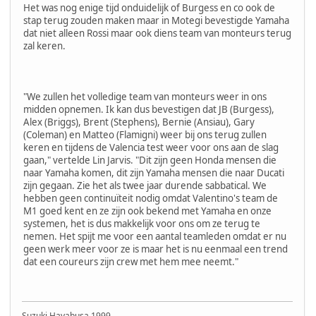
Het was nog enige tijd onduidelijk of Burgess en co ook de
stap terug zouden maken maar in Motegi bevestigde Yamaha
dat niet alleen Rossi maar ook diens team van monteurs terug
zal keren.
"We zullen het volledige team van monteurs weer in ons
midden opnemen. Ik kan dus bevestigen dat JB (Burgess),
Alex (Briggs), Brent (Stephens), Bernie (Ansiau), Gary
(Coleman) en Matteo (Flamigni) weer bij ons terug zullen
keren en tijdens de Valencia test weer voor ons aan de slag
gaan," vertelde Lin Jarvis. "Dit zijn geen Honda mensen die
naar Yamaha komen, dit zijn Yamaha mensen die naar Ducati
zijn gegaan. Zie het als twee jaar durende sabbatical. We
hebben geen continuïteit nodig omdat Valentino's team de
M1 goed kent en ze zijn ook bekend met Yamaha en onze
systemen, het is dus makkelijk voor ons om ze terug te
nemen. Het spijt me voor een aantal teamleden omdat er nu
geen werk meer voor ze is maar het is nu eenmaal een trend
dat een coureurs zijn crew met hem mee neemt."
Suzuki Hayabusa 1999