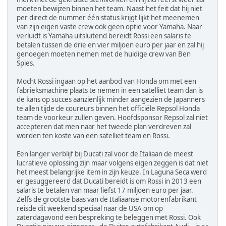
moeten bewijzen binnen het team. Naast het feit dat hij niet
per direct de nummer één status krijgt lijkt het meenemen
van zijn eigen vaste crew ook geen optie voor Yamaha. Naar
verluidt is Yamaha uitsluitend bereidt Rossi een salaris te
betalen tussen de drie en vier miljoen euro per jaar en zal hij
genoegen moeten nemen met de huidige crew van Ben
Spies.
Mocht Rossi ingaan op het aanbod van Honda om met een
fabrieksmachine plaats te nemen in een satelliet team dan is
de kans op succes aanzienlijk minder aangezien de Japanners
te allen tijde de coureurs binnen het officiële Repsol Honda
team de voorkeur zullen geven. Hoofdsponsor Repsol zal niet
accepteren dat men naar het tweede plan verdreven zal
worden ten koste van een satelliet team en Rossi.
Een langer verblijf bij Ducati zal voor de Italiaan de meest
lucratieve oplossing zijn maar volgens eigen zeggen is dat niet
het meest belangrijke item in zijn keuze. In Laguna Seca werd
er gesuggereerd dat Ducati bereidt is om Rossi in 2013 een
salaris te betalen van maar liefst 17 miljoen euro per jaar.
Zelfs de grootste baas van de Italiaanse motorenfabrikant
reisde dit weekend speciaal naar de USA om op
zaterdagavond een bespreking te beleggen met Rossi. Ook