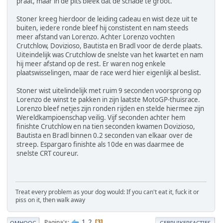
praat, maar in de pits bleek dat de schade te groot.
Stoner kreeg hierdoor de leiding cadeau en wist deze uit te
buiten, iedere ronde bleef hij constistent en nam steeds
meer afstand van Lorenzo. Achter Lorenzo vochten
Crutchlow, Dovizioso, Bautista en Bradl voor de derde plaats.
Uiteindelijk was Crutchlow de snelste van het kwartet en nam
hij meer afstand op de rest. Er waren nog enkele
plaatswisselingen, maar de race werd hier eigenlijk al beslist.
Stoner wist uitelindelijk met ruim 9 seconden voorsprong op
Lorenzo de winst te pakken in zijn laatste MotoGP-thuisrace.
Lorenzo bleef netjes zijn ronden rijden en stelde hiermee zijn
Wereldkampioenschap veilig. Vijf seconden achter hem
finishte Crutchlow en na tien seconden kwamen Dovizioso,
Bautista en Bradl binnen 0.2 seconden van elkaar over de
streep. Espargaro finishte als 10de en was daarmee de
snelste CRT coureur.
Treat every problem as your dog would: If you can't eat it, fuck it or
piss on it, then walk away
1
2
Pagina's
3
OMHOOG
GEBRUIKERSACTIES