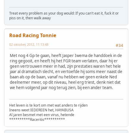
Treat every problem as your dog would: If you can't eat it, fuck it or
piss on it, then walk away
Road Racing Tonnie
02 oktober, 2012, 11:13:48
#34
Met nog 4 Gp te gaan, heeft Jasper Iwema de handdoek in de
ring gegooit, en heeft hij het FGR team verlaten, daar hij er
geen vertrouwen meer in had, zijn prestaties waren het hele
jaar al dramatisch slecht, en vertoefde hij soms meer naast de
baan als op de baan, vanaf nu hebben we geen enkele Ned
deelnemer meer, op dit niveau, heel erg triest, denk niet dat
we hem volgend jaar nog terug zien, bij een ander team.
Het leven is te kort om met wat anders te rijden
Ineens weet IEDEREEN het, HAYABUSA
Al jaren besmet met een virus, hetende
**********Raceritis**********