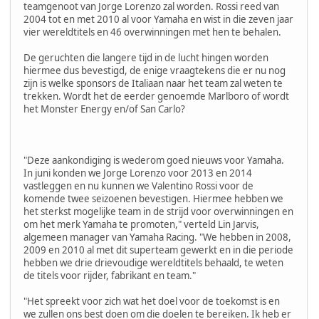
teamgenoot van Jorge Lorenzo zal worden. Rossi reed van
2004 tot en met 2010 al voor Yamaha en wist in die zeven jaar
vier wereldtitels en 46 overwinningen met hen te behalen.
De geruchten die langere tijd in de lucht hingen worden
hiermee dus bevestigd, de enige vraagtekens die er nu nog
zijn is welke sponsors de Italiaan naar het team zal weten te
trekken. Wordt het de eerder genoemde Marlboro of wordt
het Monster Energy en/of San Carlo?
"Deze aankondiging is wederom goed nieuws voor Yamaha.
In juni konden we Jorge Lorenzo voor 2013 en 2014
vastleggen en nu kunnen we Valentino Rossi voor de
komende twee seizoenen bevestigen. Hiermee hebben we
het sterkst mogelijke team in de strijd voor overwinningen en
om het merk Yamaha te promoten," verteld Lin Jarvis,
algemeen manager van Yamaha Racing. "We hebben in 2008,
2009 en 2010 al met dit superteam gewerkt en in die periode
hebben we drie drievoudige wereldtitels behaald, te weten
de titels voor rijder, fabrikant en team."
"Het spreekt voor zich wat het doel voor de toekomst is en
we zullen ons best doen om die doelen te bereiken. Ik heb er