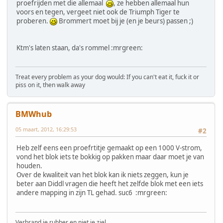
proefrijden met die allemaal
, ze hebben allemaal hun
voors en tegen, vergeet niet ook de Triumph Tiger te
proberen.
Brommert moet bij je (en je beurs) passen ;)
Ktm's laten staan, da's rommel :mrgreen:
Treat every problem as your dog would: If you can't eat it, fuck it or
piss on it, then walk away
BMWhub
05 maart, 2012, 16:29:53
#2
Heb zelf eens een proefrtitje gemaakt op een 1000 V-strom,
vond het blok iets te bokkig op pakken maar daar moet je van
houden.
Over de kwaliteit van het blok kan ik niets zeggen, kun je
beter aan Diddl vragen die heeft het zelfde blok met een iets
andere mapping in zijn TL gehad. suc6 :mrgreen:
Verbrand je rubber en niet je ziel