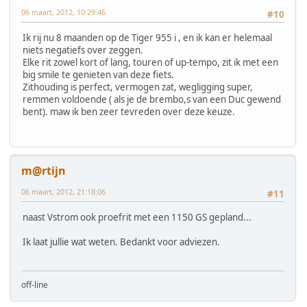
06 maart, 2012, 10:29:46
#10
Ik rij nu 8 maanden op de Tiger 955 i , en ik kan er helemaal
niets negatiefs over zeggen.
Elke rit zowel kort of lang, touren of up-tempo, zit ik met een
big smile te genieten van deze fiets.
Zithouding is perfect, vermogen zat, wegligging super,
remmen voldoende ( als je de brembo,s van een Duc gewend
bent). maw ik ben zeer tevreden over deze keuze.
m@rtijn
06 maart, 2012, 21:18:06
#11
naast Vstrom ook proefrit met een 1150 GS gepland...
Ik laat jullie wat weten. Bedankt voor adviezen.
off-line