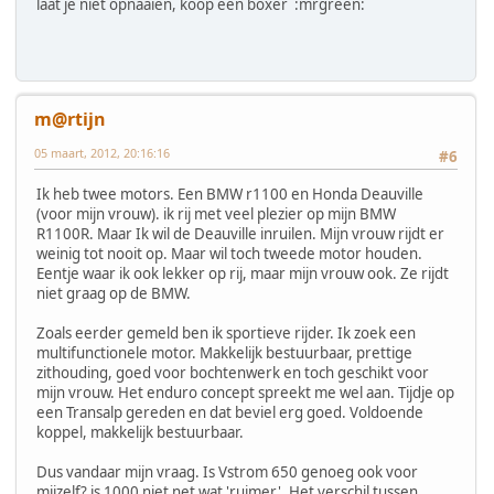
laat je niet opnaaien, koop een boxer :mrgreen:
m@rtijn
05 maart, 2012, 20:16:16
#6
Ik heb twee motors. Een BMW r1100 en Honda Deauville
(voor mijn vrouw). ik rij met veel plezier op mijn BMW
R1100R. Maar Ik wil de Deauville inruilen. Mijn vrouw rijdt er
weinig tot nooit op. Maar wil toch tweede motor houden.
Eentje waar ik ook lekker op rij, maar mijn vrouw ook. Ze rijdt
niet graag op de BMW.
Zoals eerder gemeld ben ik sportieve rijder. Ik zoek een
multifunctionele motor. Makkelijk bestuurbaar, prettige
zithouding, goed voor bochtenwerk en toch geschikt voor
mijn vrouw. Het enduro concept spreekt me wel aan. Tijdje op
een Transalp gereden en dat beviel erg goed. Voldoende
koppel, makkelijk bestuurbaar.
Dus vandaar mijn vraag. Is Vstrom 650 genoeg ook voor
mijzelf? is 1000 niet net wat 'ruimer'. Het verschil tussen