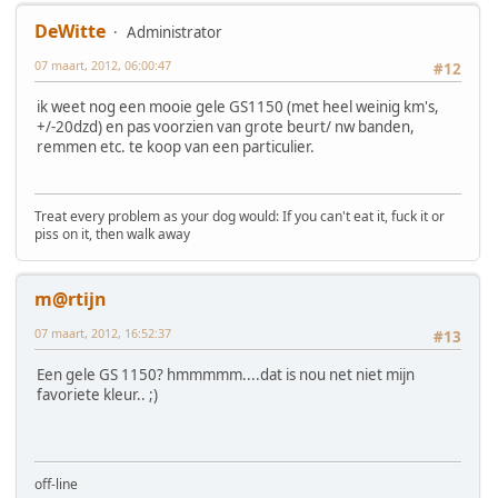
DeWitte
Administrator
07 maart, 2012, 06:00:47
#12
ik weet nog een mooie gele GS1150 (met heel weinig km's,
+/-20dzd) en pas voorzien van grote beurt/ nw banden,
remmen etc. te koop van een particulier.
Treat every problem as your dog would: If you can't eat it, fuck it or
piss on it, then walk away
m@rtijn
07 maart, 2012, 16:52:37
#13
Een gele GS 1150? hmmmmm....dat is nou net niet mijn
favoriete kleur.. ;)
off-line