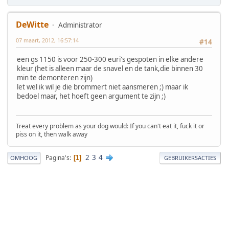
DeWitte
Administrator
07 maart, 2012, 16:57:14
#14
een gs 1150 is voor 250-300 euri's gespoten in elke andere
kleur (het is alleen maar de snavel en de tank,die binnen 30
min te demonteren zijn)
let wel ik wil je die brommert niet aansmeren ;) maar ik
bedoel maar, het hoeft geen argument te zijn ;)
Treat every problem as your dog would: If you can't eat it, fuck it or
piss on it, then walk away
2
3
4
Pagina's
1
OMHOOG
GEBRUIKERSACTIES