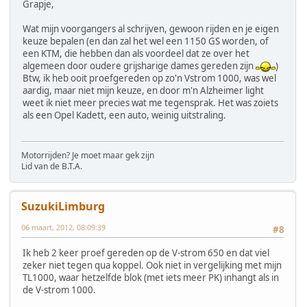
Grapje,
Wat mijn voorgangers al schrijven, gewoon rijden en je eigen
keuze bepalen (en dan zal het wel een 1150 GS worden, of
een KTM, die hebben dan als voordeel dat ze over het
algemeen door oudere grijsharige dames gereden zijn
)
Btw, ik heb ooit proefgereden op zo'n Vstrom 1000, was wel
aardig, maar niet mijn keuze, en door m'n Alzheimer light
weet ik niet meer precies wat me tegensprak. Het was zoiets
als een Opel Kadett, een auto, weinig uitstraling.
Motorrijden? Je moet maar gek zijn
Lid van de B.T.A.
SuzukiLimburg
06 maart, 2012, 08:09:39
#8
Ik heb 2 keer proef gereden op de V-strom 650 en dat viel
zeker niet tegen qua koppel. Ook niet in vergelijking met mijn
TL1000, waar hetzelfde blok (met iets meer PK) inhangt als in
de V-strom 1000.