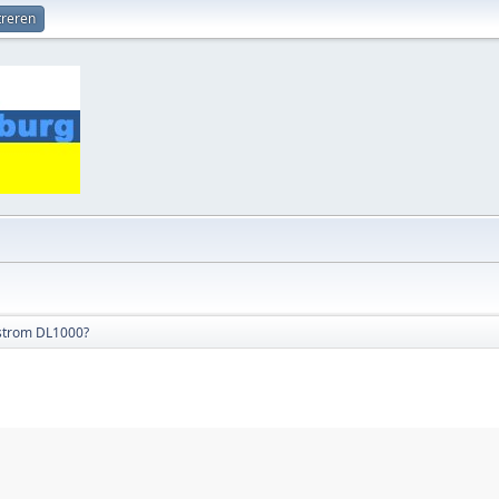
treren
Vstrom DL1000?