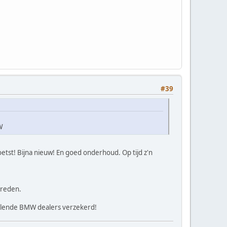
#39
W
etst! Bijna nieuw! En goed onderhoud. Op tijd z'n
ereden.
illende BMW dealers verzekerd!