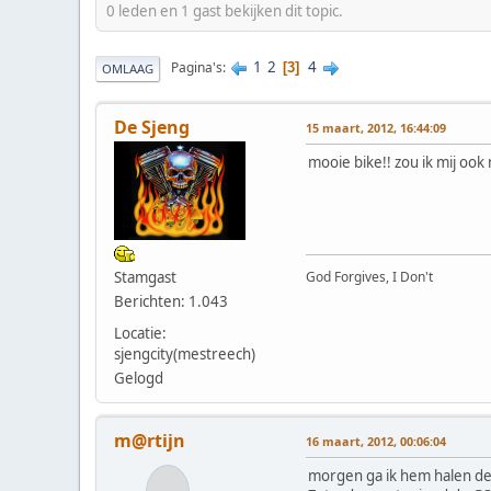
0 leden en 1 gast bekijken dit topic.
1
2
4
Pagina's
3
OMLAAG
De Sjeng
15 maart, 2012, 16:44:09
mooie bike!! zou ik mij o
God Forgives, I Don't
Stamgast
Berichten: 1.043
Locatie:
sjengcity(mestreech)
Gelogd
m@rtijn
16 maart, 2012, 00:06:04
morgen ga ik hem halen de m