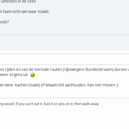
ittesten in de Eifel!
en faam echt wel waar maakt.
oute?
oon rijden en van de normale routes (rijkswegen/ Bundesstrasen) durven a
weer ergens uit.
an weer Aachen (Vaals) of Maastricht aanhouden. Kan niet missen ;)
would: If you can't eat it, fuck it or piss on it, then walk away