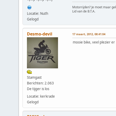
Motorrijden? Je moet maar gek
Lid van de B.T.A.
Locatie: Nuth
Gelogd
Desmo-devil
17 maart, 2012, 08:41:04
mooie bike, veel plezier e
Stamgast
Berichten: 2.063
De tijger is los
Locatie: kerkrade
Gelogd