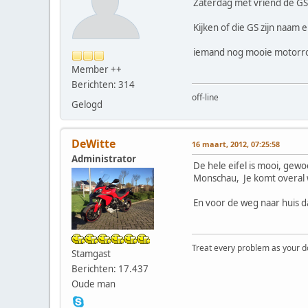
Zaterdag met vriend de GS u
Kijken of die GS zijn naam 
iemand nog mooie motorr
Member ++
Berichten: 314
off-line
Gelogd
DeWitte
16 maart, 2012, 07:25:58
Administrator
De hele eifel is mooi, gew
Monschau, Je komt overal 
En voor de weg naar huis d
Treat every problem as your dog 
Stamgast
Berichten: 17.437
Oude man