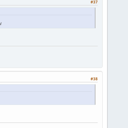
#37
W
#38