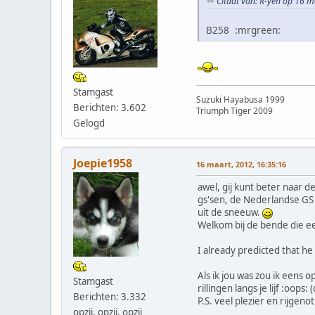
Citaat van: R-yen op 16 m
B258 :mrgreen:
Stamgast
Suzuki Hayabusa 1999
Berichten: 3.602
Triumph Tiger 2009
Gelogd
Joepie1958
16 maart, 2012, 16:35:16
awel, gij kunt beter naar 
gs'sen, de Nederlandse GS c
uit de sneeuw.
Welkom bij de bende die ee
I already predicted that h
Als ik jou was zou ik eens 
Stamgast
rillingen langs je lijf :oops
Berichten: 3.332
P.S. veel plezier en rijgen
opzij, opzij, opzij