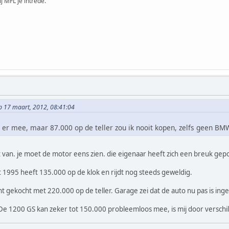
ij MFL je intrede.
op 17 maart, 2012, 08:41:04
r er mee, maar 87.000 op de teller zou ik nooit kopen, zelfs geen BM
t van. je moet de motor eens zien. die eigenaar heeft zich een breuk gepo
 1995 heeft 135.000 op de klok en rijdt nog steeds geweldig.
nt gekocht met 220.000 op de teller. Garage zei dat de auto nu pas is ing
De 1200 GS kan zeker tot 150.000 probleemloos mee, is mij door versch