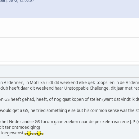
aart, 2012, 12:02:01
den Ardennen, in Mofrika rijdt dit weekend elke gek :oops: en in de Arden
lub heeft daar dit weekend haar Unstoppable Challenge, dit jaar met rede
n GS heeft gehad, heeft, of nog gaat kopen of stelen (want dat vindt ik d
e would get a GS, he tried something else but his common sense was the st
op het Nederlandse GS forum gaan zoeken naar de perikelen van ene J.P. (
: (dit ter ontmoediging)
ot toegewenst