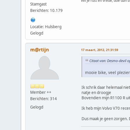
Wil je rust en vrede, doe dan b
Stamgast
Berichten: 10.179
Locatie: Hulsberg
Gelogd
m@rtijn
17 maart, 2012, 21:31:59
Citaat van: Desmo-devil 
mooie bike, veel plezie
Ik schrik daar helemaal nie
Member ++
natje en droogje
Bovendien mijn R1100 R uit
Berichten: 314
Gelogd
Ik heb mijn Volvo V70 rece
Dus maak je geen zorgen. 