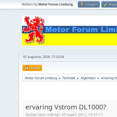
Welkom bij
Motor Forum Limburg
.
Inloggen
Regis
07 augustus, 2026, 17:33:54
Index
Motor Forum Limburg
Techniek
Algemeen
ervaring 
►
►
►
ervaring Vstrom DL1000?
Gestart door m@rtijn, 05 maart, 2012, 13:37:11