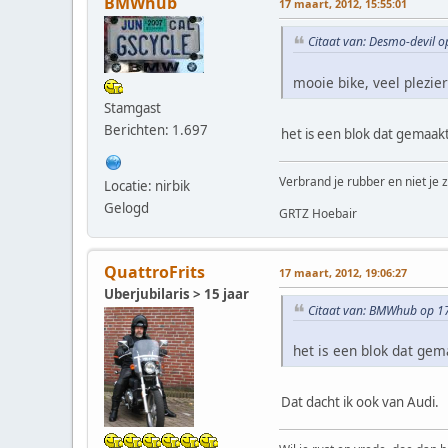
BMWhub
17 maart, 2012, 15:55:01
Citaat van: Desmo-devil 
mooie bike, veel plezie
Stamgast
Berichten: 1.697
het is een blok dat gemaak
Verbrand je rubber en niet je z
Locatie: nirbik
Gelogd
GRTZ Hoebair
QuattroFrits
17 maart, 2012, 19:06:27
Uberjubilaris > 15 jaar
Citaat van: BMWhub op 17
het is een blok dat ge
Dat dacht ik ook van Audi.