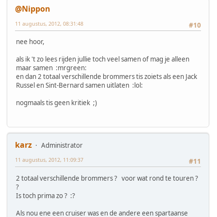
@Nippon
11 augustus, 2012, 08:31:48
#10
nee hoor,
als ik 't zo lees rijden jullie toch veel samen of mag je alleen
maar samen :mrgreen:
en dan 2 totaal verschillende brommers tis zoiets als een Jack
Russel en Sint-Bernard samen uitlaten :lol:
nogmaals tis geen kritiek ;)
karz
Administrator
11 augustus, 2012, 11:09:37
#11
2 totaal verschillende brommers ? voor wat rond te touren ?
?
Is toch prima zo ? :?
Als nou ene een cruiser was en de andere een spartaanse