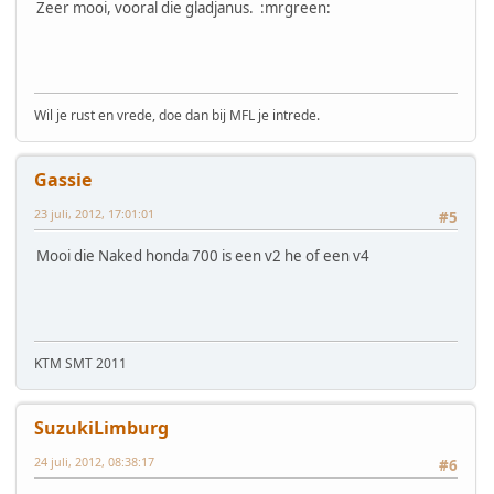
Zeer mooi, vooral die gladjanus. :mrgreen:
Wil je rust en vrede, doe dan bij MFL je intrede.
Gassie
23 juli, 2012, 17:01:01
#5
Mooi die Naked honda 700 is een v2 he of een v4
KTM SMT 2011
SuzukiLimburg
24 juli, 2012, 08:38:17
#6