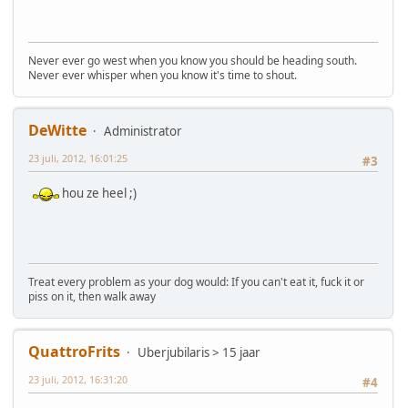
Never ever go west when you know you should be heading south.
Never ever whisper when you know it's time to shout.
DeWitte
Administrator
23 juli, 2012, 16:01:25
#3
hou ze heel ;)
Treat every problem as your dog would: If you can't eat it, fuck it or
piss on it, then walk away
QuattroFrits
Uberjubilaris > 15 jaar
23 juli, 2012, 16:31:20
#4