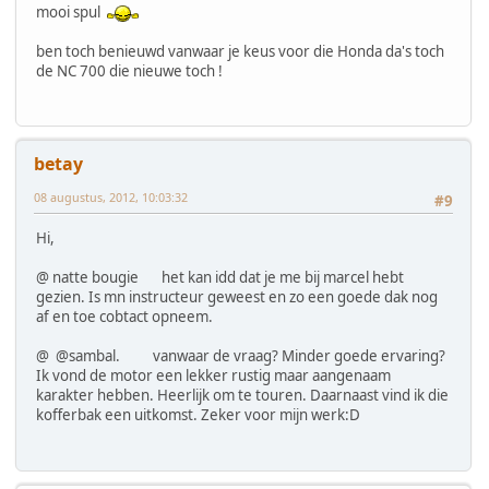
mooi spul
ben toch benieuwd vanwaar je keus voor die Honda da's toch
de NC 700 die nieuwe toch !
betay
08 augustus, 2012, 10:03:32
#9
Hi,
@ natte bougie het kan idd dat je me bij marcel hebt
gezien. Is mn instructeur geweest en zo een goede dak nog
af en toe cobtact opneem.
@ @sambal. vanwaar de vraag? Minder goede ervaring?
Ik vond de motor een lekker rustig maar aangenaam
karakter hebben. Heerlijk om te touren. Daarnaast vind ik die
kofferbak een uitkomst. Zeker voor mijn werk:D