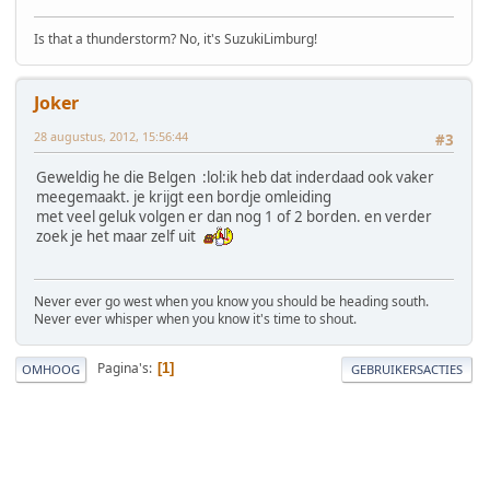
Is that a thunderstorm? No, it's SuzukiLimburg!
Joker
28 augustus, 2012, 15:56:44
#3
Geweldig he die Belgen :lol:ik heb dat inderdaad ook vaker
meegemaakt. je krijgt een bordje omleiding
met veel geluk volgen er dan nog 1 of 2 borden. en verder
zoek je het maar zelf uit
Never ever go west when you know you should be heading south.
Never ever whisper when you know it's time to shout.
Pagina's
1
OMHOOG
GEBRUIKERSACTIES