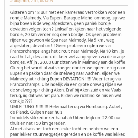
28 augustus, 2012, 06:44:39
Gisteren om 18 uur met een kameraad vertrokken voor een
rondje Malmedy. Via Eupen, Baraque Michel omhoog, zijn we
bijna boven is de weg afgesloten, geen paniek bordje
deviation volgen toch ? Linksaf en kijken naar het volgende
bordje, 20 km verder nog geen bordje. Ok geen probleem
rijden we gewoon via Spa naar Malmedy. Na 5 km , weg
afgesloten, deviation !!! Geen probleem rijden we via
Francorchamps langs het circuit naar Malmedy. Na 10 km , je
raad het al , deviation. dit keer wel aangegeven via de oranje
bordjes. Affijn , 20.00 uur zitten we in Malmedy aan de koffie.
Ok zeg het wordt al wat vroeger donker we rijden terug naar
Eupen en pakken daar de snelweg naar Aachen. Rijden we
Malmedy uit richting Eupen DEVIATION !!!!! Weer terug via
Francorchamps. Uiteindelijk via een grote omweg rijden we
de snelweg op richting Aken. Eraf bij Aken zuid en via Vaals
terug, iig dat was het plan. Rijden we richting Kelmis en wat
denk je ????
UMLEITUNG !!!!!!!!!! Helemaal terug via Hombourg. Aubel ,
de Planck, Gulpen naar huis
Inmiddels stikkedonker hahahah Uiteindelijk om 22.00 uur
thuis en net 150 km gereden.
Al met al was het toch een leuke tocht en hebben we een
paar lekker stuurweggetjes gereden en de koffie was lekker.