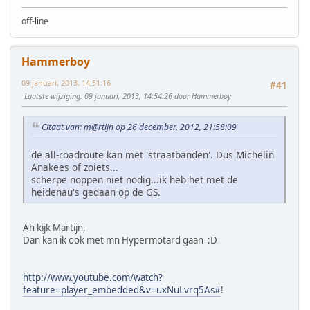
off-line
Hammerboy
09 januari, 2013, 14:51:16
#41
Laatste wijziging
: 09 januari, 2013, 14:54:26 door Hammerboy
Citaat van: m@rtijn op 26 december, 2012, 21:58:09
de all-roadroute kan met 'straatbanden'. Dus Michelin
Anakees of zoiets...
scherpe noppen niet nodig...ik heb het met de
heidenau's gedaan op de GS.
Ah kijk Martijn,
Dan kan ik ook met mn Hypermotard gaan :D
http://www.youtube.com/watch?
feature=player_embedded&v=uxNuLvrq5As#
!