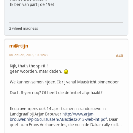
Ik ben van partij de 19e!
2 wheel madness
m@rtijn
08 januari, 2013, 10:30:48
#40
Kijk, that's the spirit!!
geen woorden, maar daden.
We kunnen samen rijden. Ik rij vanaf Maastricht binnendoor.
Durft R-yen nog? Of heeft die definitief afgehaakt?
Ik ga overigens ook 14 april trainen in zandgroeve in
Landgraaf bij Arjan Brouwer
http://www.arjan-
brouwer.nl/pics/cursussen/ABacties2013-web-int.pdf
. Daar
geeft o.m Frans Verhoeven les, die nu in de Dakar rally rijdt...