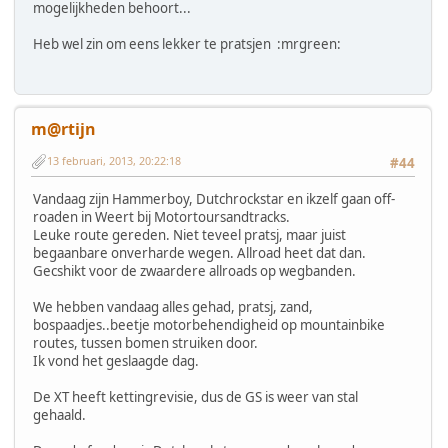
mogelijkheden behoort...
Heb wel zin om eens lekker te pratsjen :mrgreen:
m@rtijn
13 februari, 2013, 20:22:18
#44
Vandaag zijn Hammerboy, Dutchrockstar en ikzelf gaan off-
roaden in Weert bij Motortoursandtracks.
Leuke route gereden. Niet teveel pratsj, maar juist
begaanbare onverharde wegen. Allroad heet dat dan.
Gecshikt voor de zwaardere allroads op wegbanden.
We hebben vandaag alles gehad, pratsj, zand,
bospaadjes..beetje motorbehendigheid op mountainbike
routes, tussen bomen struiken door.
Ik vond het geslaagde dag.
De XT heeft kettingrevisie, dus de GS is weer van stal
gehaald.