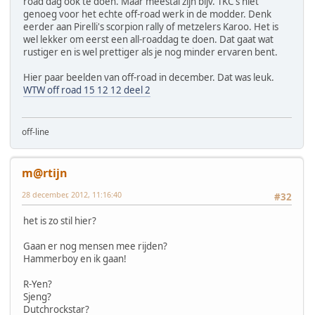
road dag ook te doen. Maar meestal zijn bijv. TKC's niet
genoeg voor het echte off-road werk in de modder. Denk
eerder aan Pirelli's scorpion rally of metzelers Karoo. Het is
wel lekker om eerst een all-roaddag te doen. Dat gaat wat
rustiger en is wel prettiger als je nog minder ervaren bent.
Hier paar beelden van off-road in december. Dat was leuk.
WTW off road 15 12 12 deel 2
off-line
m@rtijn
28 december, 2012, 11:16:40
#32
het is zo stil hier?
Gaan er nog mensen mee rijden?
Hammerboy en ik gaan!
R-Yen?
Sjeng?
Dutchrockstar?