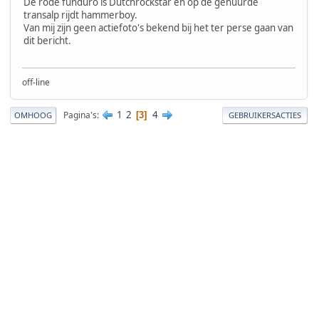
De rode funduro is Dutchrockstar en op de gehuurde
transalp rijdt hammerboy.
Van mij zijn geen actiefoto's bekend bij het ter perse gaan van
dit bericht.
off-line
1
2
4
Pagina's
3
OMHOOG
GEBRUIKERSACTIES