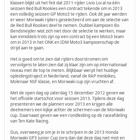
klassen blijkt uit het feit dat 2011-rijder Livio Loi al na één
seizoen Red Bull Rookies een contract tekende om in 2013
een volledig seizoen GP Moto3 te rijden. Ook dit jaar werden
er weer Moriwaki rijders geselecteerd om aan de selectie van
de Red Bull Rookies deel te nemen. Dubbel kampioen Bo
Bendsneijder wist zich niet door de selectie te werken, maar
kan inmiddels trots zijn op een contract bij een Moto3 team
om in 2013 in het ONK en IDM Moto3 kampioenschap de
strijd aan te gaan.
Het is goed om te zien dat rijders doorstromen om
vervolgens te laten zien dat zij klaar zijn om op internationaal
niveau met de top te meten. Blijkbaar werpt het huidige
opleidingstraject in Nederland, vanaf de RAP minibikes,
Molenaar NSF klasse, en Moriwaki cup zijn vruchten af.
Met de open dag op zaterdag 15 december 2012 geven we
het officiële startschot voor seizoen 2013. Tijdens deze dag
presenteren we de plannen voor 2013 en krijgen alle
deelnemers een kijkje achter de schermen van de Moriwaki
cup. Daarnaast geven we een rondleiding op de raceafdeling
van Ten Kate Racing.
Dus, overweeg je om je in te schrijven in de 2013 Honda
Moriwaki GP3 Junior Cup zorg dan dat deze dag niet mist en