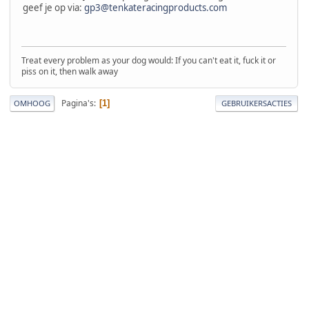
geef je op via:
gp3@tenkateracingproducts.com
Treat every problem as your dog would: If you can't eat it, fuck it or
piss on it, then walk away
Pagina's
1
OMHOOG
GEBRUIKERSACTIES