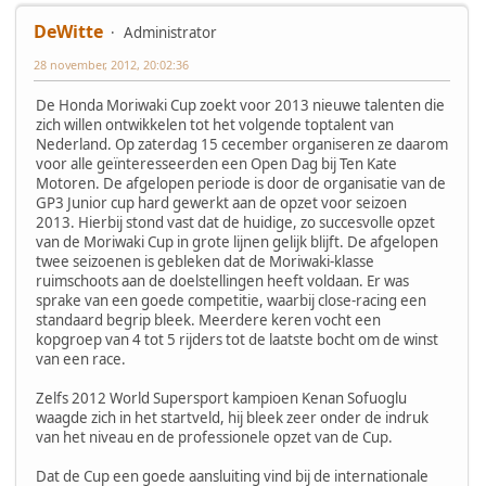
DeWitte
Administrator
28 november, 2012, 20:02:36
De Honda Moriwaki Cup zoekt voor 2013 nieuwe talenten die
zich willen ontwikkelen tot het volgende toptalent van
Nederland. Op zaterdag 15 cecember organiseren ze daarom
voor alle geïnteresseerden een Open Dag bij Ten Kate
Motoren. De afgelopen periode is door de organisatie van de
GP3 Junior cup hard gewerkt aan de opzet voor seizoen
2013. Hierbij stond vast dat de huidige, zo succesvolle opzet
van de Moriwaki Cup in grote lijnen gelijk blijft. De afgelopen
twee seizoenen is gebleken dat de Moriwaki-klasse
ruimschoots aan de doelstellingen heeft voldaan. Er was
sprake van een goede competitie, waarbij close-racing een
standaard begrip bleek. Meerdere keren vocht een
kopgroep van 4 tot 5 rijders tot de laatste bocht om de winst
van een race.
Zelfs 2012 World Supersport kampioen Kenan Sofuoglu
waagde zich in het startveld, hij bleek zeer onder de indruk
van het niveau en de professionele opzet van de Cup.
Dat de Cup een goede aansluiting vind bij de internationale