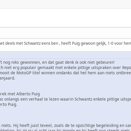
het deels met Schwantz eens ben , heeft Puig gewoon gelijk, 1-0 voor he
t nog niks gewonnen, en dat gaat denk ik ook niet gebeuren'
ch niet erg populair gemaakt met enkele pittige uitspraken over Re
ooit de MotoGP titel winnen ondanks dat het hem aan niets ontbreekt.
anjaard.
prek met Alberto Puig
s onlangs een verhaal te lezen waarin Schwantz enkele pittige uits
erto Puig.
 niets. Hij heeft juist teveel, zoals de te opzichtige begeleiding en
kkeling, hij zit nu al acht jaar bij Honda en hij heeft nog steeds nie