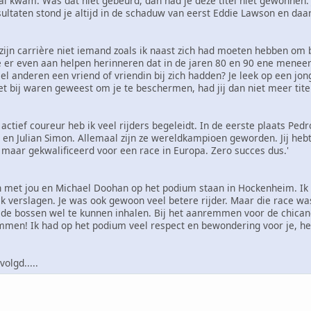
l kwam. Was dat niet gebeurd, dan had je deze titel niet gewonnen.
ultaten stond je altijd in de schaduw van eerst Eddie Lawson en da
s zijn carrière niet iemand zoals ik naast zich had moeten hebben om 
e er even aan helpen herinneren dat in de jaren 80 en 90 ene menee
eel anderen een vriend of vriendin bij zich hadden? Je leek op een j
niet bij waren geweest om je te beschermen, had jij dan niet meer t
 actief coureur heb ik veel rijders begeleidt. In de eerste plaats Ped
en Julian Simon. Allemaal zijn ze wereldkampioen geworden. Jij hebt
ok maar gekwalificeerd voor een race in Europa. Zero succes dus.'
 met jou en Michael Doohan op het podium staan in Hockenheim. Ik 
ijk verslagen. Je was ook gewoon veel betere rijder. Maar die race wa
 de bossen wel te kunnen inhalen. Bij het aanremmen voor de chicane
remmen! Ik had op het podium veel respect en bewondering voor je, 
olgd.....