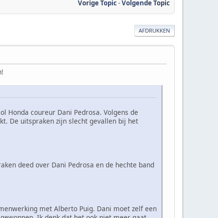
Vorige Topic
-
Volgende Topic
AFDRUKKEN
m!
psol Honda coureur Dani Pedrosa. Volgens de
 De uitspraken zijn slecht gevallen bij het
praken deed over Dani Pedrosa en de hechte band
 samenwerking met Alberto Puig. Dani moet zelf een
ts gewonnen. Ik denk dat het ook niet meer gaat