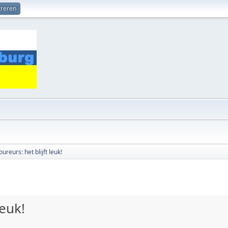
treren
ureurs: het blijft leuk!
leuk!