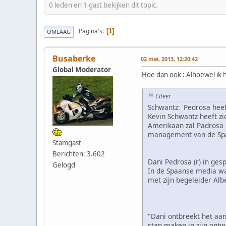
0 leden en 1 gast bekijken dit topic.
Pagina's
1
OMLAAG
Busaberke
02 mei, 2013, 12:20:42
Global Moderator
Hoe dan ook : Alhoewel ik 
Citeer
Schwantz: 'Pedrosa heef
Kevin Schwantz heeft zi
Amerikaan zal Padrosa n
management van de Sp
Stamgast
Berichten: 3.602
Dani Pedrosa (r) in ges
Gelogd
In de Spaanse media wa
met zijn begeleider Alb
"Dani ontbreekt het aan
stap maken in zijn ontwi