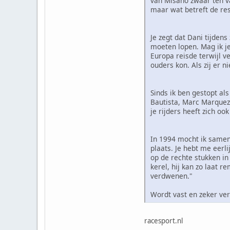
van Misano zwaar ten va
maar wat betreft de res
Je zegt dat Dani tijden
moeten lopen. Mag ik j
Europa reisde terwijl v
ouders kon. Als zij er 
Sinds ik ben gestopt als
Bautista, Marc Marquez 
je rijders heeft zich o
In 1994 mocht ik samen
plaats. Je hebt me eerl
op de rechte stukken in
kerel, hij kan zo laat 
verdwenen."
Wordt vast en zeker verv
racesport.nl