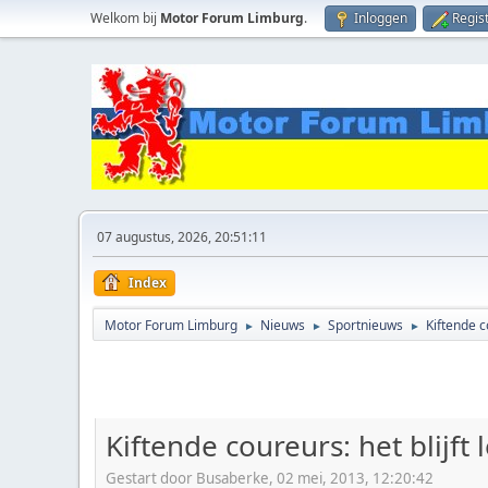
Welkom bij
Motor Forum Limburg
.
Inloggen
Regis
07 augustus, 2026, 20:51:11
Index
Motor Forum Limburg
Nieuws
Sportnieuws
Kiftende co
►
►
►
Kiftende coureurs: het blijft 
Gestart door Busaberke, 02 mei, 2013, 12:20:42