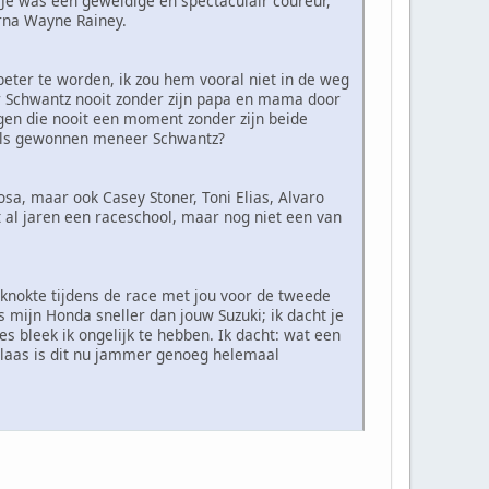
 Je was een geweldige en spectaculair coureur,
arna Wayne Rainey.
beter te worden, ik zou hem vooral niet in de weg
r Schwantz nooit zonder zijn papa en mama door
ongen die nooit een moment zonder zijn beide
itels gewonnen meneer Schwantz?
rosa, maar ook Casey Stoner, Toni Elias, Alvaro
 al jaren een raceschool, maar nog niet een van
knokte tijdens de race met jou voor de tweede
s mijn Honda sneller dan jouw Suzuki; ik dacht je
s bleek ik ongelijk te hebben. Ik dacht: wat een
helaas is dit nu jammer genoeg helemaal