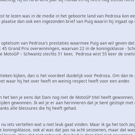
t te lezen was in de medie in het geboorte land van Pedrosa kon een 
plaatse dan ook een ingezonden brief van Puig waarin hij ingaat op
 optelsom van Pedrosa's prestaties waarmee Puig aan wil geven dat
 45 Grand Prix overwinningen, waarvan 22 in de koningsklasse - Sch
e MotoGP – Schwantz slechts 51 keer, Pedrosa wist 55 keer de snelst
stieken kijken, dan is het voordeel duidelijk voor Pedrosa. Om dan te 
et waar hij het over heeft en weinig respect heeft voor een ander.
 het ben je eens dat Dani nog niet de MotoGP titel heeft gewonnen,
jden gewonnen. Ik wil je er aan herinneren dat je bent gestopt met
anks alle blessures die hij heeft gehad.
nu iets vertellen wat u niet leuk gaat vinden. Maar ik ga het toch ze
de koningsklasse, ook al was dat pas na acht seizoenen, maar dat wa