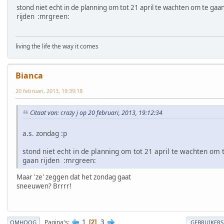
stond niet echt in de planning om tot 21 april te wachten om te gaa
rijden :mrgreen:
living the life the way it comes
Bianca
20 februari, 2013, 19:39:18
Citaat van: crazy j op 20 februari, 2013, 19:12:34
a.s. zondag :p
stond niet echt in de planning om tot 21 april te wachten om 
gaan rijden :mrgreen:
Maar 'ze' zeggen dat het zondag gaat
sneeuwen? Brrrr!
1
3
Pagina's
2
OMHOOG
GEBRUIKERS