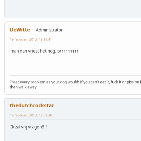
DeWitte
Administrator
19 februari, 2013, 19:11:41
man dan vriest het nog. brrrrrrrrrr
Treat every problem as your dog would: If you can't eat it, fuck it or piss on i
then walk away
thedutchrockstar
19 februari, 2013, 19:59:36
Ik zal vrij vragen!!!!