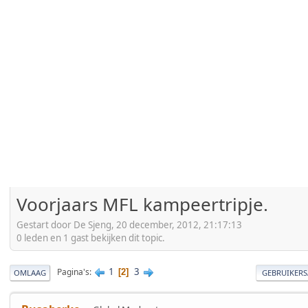
Voorjaars MFL kampeertripje.
Gestart door De Sjeng, 20 december, 2012, 21:17:13
0 leden en 1 gast bekijken dit topic.
1
3
Pagina's
2
OMLAAG
GEBRUIKERS