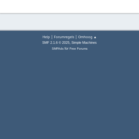
|
|
Help
Forumregels
Omhoog ▲
,
SMF 2.1.6 © 2025
Simple Machines
for
SMFAds
Free Forums