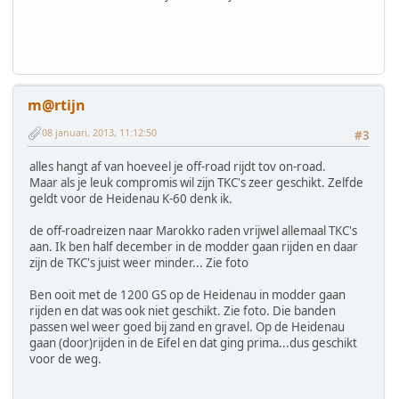
m@rtijn
08 januari, 2013, 11:12:50
#3
alles hangt af van hoeveel je off-road rijdt tov on-road.
Maar als je leuk compromis wil zijn TKC's zeer geschikt. Zelfde
geldt voor de Heidenau K-60 denk ik.
de off-roadreizen naar Marokko raden vrijwel allemaal TKC's
aan. Ik ben half december in de modder gaan rijden en daar
zijn de TKC's juist weer minder... Zie foto
Ben ooit met de 1200 GS op de Heidenau in modder gaan
rijden en dat was ook niet geschikt. Zie foto. Die banden
passen wel weer goed bij zand en gravel. Op de Heidenau
gaan (door)rijden in de Eifel en dat ging prima...dus geschikt
voor de weg.