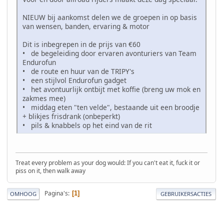
NIEUW bij aankomst delen we de groepen in op basis
van wensen, banden, ervaring & motor
Dit is inbegrepen in de prijs van €60
• de begeleiding door ervaren avonturiers van Team
Endurofun
• de route en huur van de TRIPY's
• een stijlvol Endurofun gadget
• het avontuurlijk ontbijt met koffie (breng uw mok en
zakmes mee)
• middag eten "ten velde", bestaande uit een broodje
+ blikjes frisdrank (onbeperkt)
• pils & knabbels op het eind van de rit
Treat every problem as your dog would: If you can't eat it, fuck it or
piss on it, then walk away
Pagina's
1
OMHOOG
GEBRUIKERSACTIES