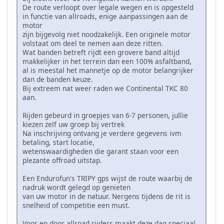
De route verloopt over legale wegen en is opgesteld
in functie van allroads, enige aanpassingen aan de
motor
zijn bijgevolg niet noodzakelijk. Een originele motor
volstaat om deel te nemen aan deze ritten.
Wat banden betreft rijdt een grovere band altijd
makkelijker in het terrein dan een 100% asfaltband,
al is meestal het mannetje op de motor belangrijker
dan de banden keuze.
Bij extreem nat weer raden we Continental TKC 80
aan.
Rijden gebeurd in groepjes van 6-7 personen, jullie
kiezen zelf uw groep bij vertrek
Na inschrijving ontvang je verdere gegevens ivm
betaling, start locatie,
wetenswaardigheden die garant staan voor een
plezante offroad uitstap.
Een Endurofun's TRIPY gps wijst de route waarbij de
nadruk wordt gelegd op genieten
van uw motor in de natuur. Nergens tijdens de rit is
snelheid of competitie een must.
Voor en door allroad rijders maakt deze dag speciaal.