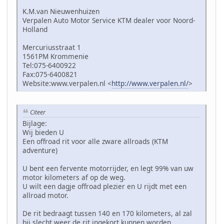
K.M.van Nieuwenhuizen
Verpalen Auto Motor Service KTM dealer voor Noord-
Holland
Mercuriusstraat 1
1561PM Krommenie
Tel:075-6400922
Fax:075-6400821
Website:www.verpalen.nl <
http://www.verpalen.nl/
>
Citeer
Bijlage:
Wij bieden U
Een offroad rit voor alle zware allroads (KTM
adventure)
U bent een fervente motorrijder, en legt 99% van uw
motor kilometers af op de weg.
U wilt een dagje offroad plezier en U rijdt met een
allroad motor.
De rit bedraagt tussen 140 en 170 kilometers, al zal
bij slecht weer de rit ingekort kunnen worden.