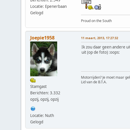
Berichten: 2.549
Locatie: Epenerbaan
Gelogd
Proud on the South
Joepie1958
11 maart, 2013, 17:27:32
Ik zou daar geen andere ui
uit (op de foto) :oops:
Motorrijden? Je moet maar gek
Lid van de B.T.A.
Stamgast
Berichten: 3.332
opzij, opzij, opzij
Locatie: Nuth
Gelogd