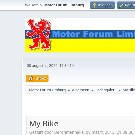
Welkom bij
Motor Forum Limburg
.
Inloggen
Regis
08 augustus, 2026, 17:34:14
Index
Motor Forum Limburg
Algemeen
Ledengalerij
My Bik
►
►
►
My Bike
Gestart door Berghmenneke, 08 maart, 2013, 21:38:06