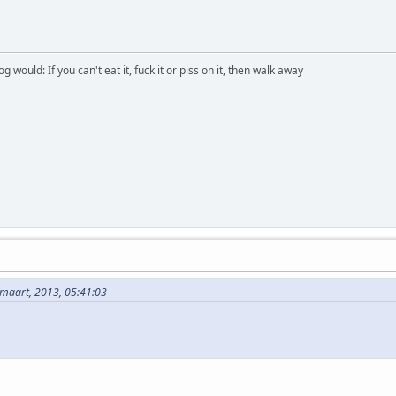
would: If you can't eat it, fuck it or piss on it, then walk away
 maart, 2013, 05:41:03