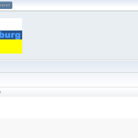
treren
e