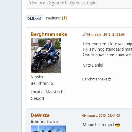
0 leden en 2 gasten bekijken dit topic.
Pagina's
1
OMLAAG
Berghmenneke
08 maart, 2013, 21:38:06
Hier even een foto van mij
Hij is nu nog standaard ma
Onder andere een nieuwe u
Grts Daniel
Newbie
Berghmenneke😎
Berichten: 6
Locatie: Maastricht
Gelogd
DeWitte
09 maart, 2013, 05:41:03
Administrator
Mooie brommert