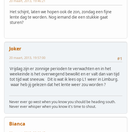
20 maart, 2013, 19:46:21
Het schijnt, laten we hopen ook de zon, zondag een fijne
lente dag te worden. Nog iemand die een stukkie gaat
sturen?
Joker
20 maart, 2013, 19:57:00
#1
Vrijdag zijn er zonnige perioden te verwachten en in het
weekeinde is het overwegend bewolkt en er valt dan van tijd
tot tijd wat sneeuw. Dit is wat ik lees op L1 weer in Limburg.
waar heb jij gelezen dat het lente weer zou worden ?
Never ever go west when you know you should be heading south.
Never ever whisper when you know it's time to shout.
Bianca