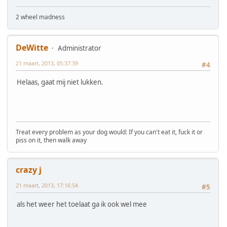
2 wheel madness
DeWitte
Administrator
21 maart, 2013, 05:37:39
#4
Helaas, gaat mij niet lukken.
Treat every problem as your dog would: If you can't eat it, fuck it or
piss on it, then walk away
crazy j
21 maart, 2013, 17:16:54
#5
als het weer het toelaat ga ik ook wel mee