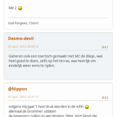
Me 2
God Forgives, I Don't
Desmo-devil
02 april, 2013, 08:58:16
#41
Gieteren ook een toertoch gemaakt met MC de Blieje, was
heel goed te doen, zelfs op het terras, was heerlijk om
eindelijk weer eens te rijden.
@Nippon
07 april, 2013, 07:41:17
#42
volgens mij gaat 't heel druk worden in de eifel
allemaal de brommer uitlaten
de bewoners zullen nu wel denken "Mist, jetzt fängt die