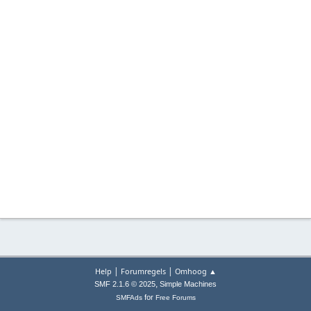
|
|
Help
Forumregels
Omhoog ▲
,
SMF 2.1.6 © 2025
Simple Machines
for
SMFAds
Free Forums