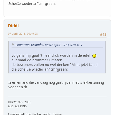
Scheiße wieder an" :mrgreen:
Diddl
07 april, 2013, 09:49:28
#43
Citaat van: @Sambal op 07 april, 2013, 07:41:17
volgens mij gaat 't heel druk worden in de eifel
allemaal de brommer uitlaten
de bewoners zullen nu wel denken "Mist, jetzt fängt
die Scheiße wieder an" :mrgreen:
Is er iemand die vandaag nog gaat rijden het is lekker zonnig
voor een rit
Ducati 999 2003
audi A3 1996
I was in hell ring the bell and run away