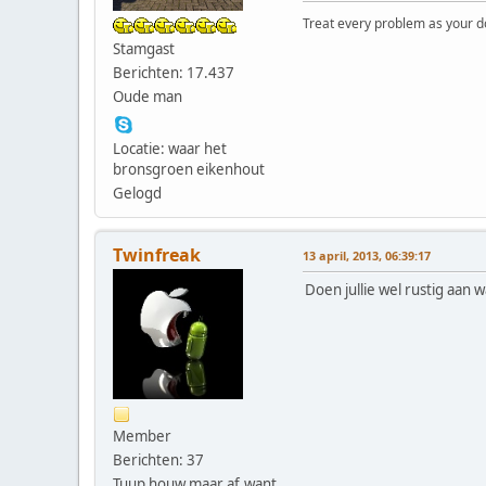
Treat every problem as your dog 
Stamgast
Berichten: 17.437
Oude man
Locatie: waar het
bronsgroen eikenhout
Gelogd
Twinfreak
13 april, 2013, 06:39:17
Doen jullie wel rustig aan 
Member
Berichten: 37
Tuup houw maar af,want