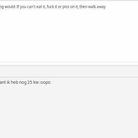
would: If you can't eat it, fuck it or piss on it, then walk away
want ik heb nog 25 kw :oops: