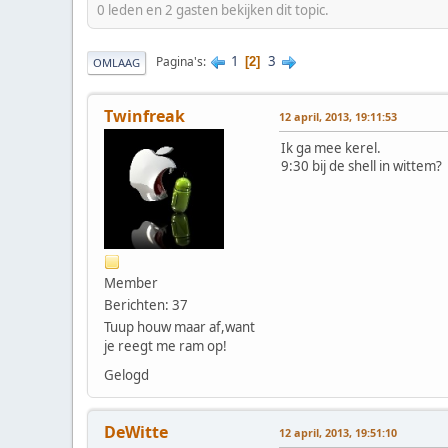
0 leden en 2 gasten bekijken dit topic.
1
3
Pagina's
2
OMLAAG
Twinfreak
12 april, 2013, 19:11:53
Ik ga mee kerel.
9:30 bij de shell in wittem?
Member
Berichten: 37
Tuup houw maar af,want
je reegt me ram op!
Gelogd
DeWitte
12 april, 2013, 19:51:10