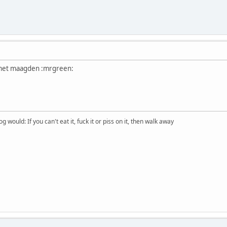
g met maagden :mrgreen:
would: If you can't eat it, fuck it or piss on it, then walk away