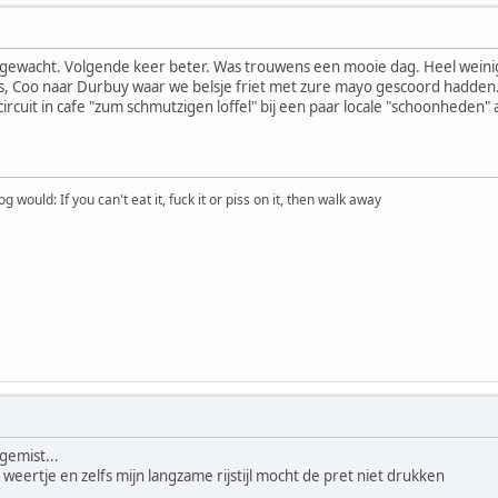
 gewacht. Volgende keer beter. Was trouwens een mooie dag. Heel weini
 Coo naar Durbuy waar we belsje friet met zure mayo gescoord hadden. 
s circuit in cafe "zum schmutzigen loffel" bij een paar locale "schoonheden" 
would: If you can't eat it, fuck it or piss on it, then walk away
gemist...
weertje en zelfs mijn langzame rijstijl mocht de pret niet drukken