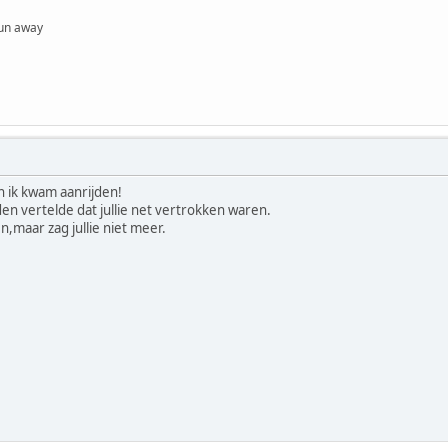
 run away
en ik kwam aanrijden!
n vertelde dat jullie net vertrokken waren.
,maar zag jullie niet meer.