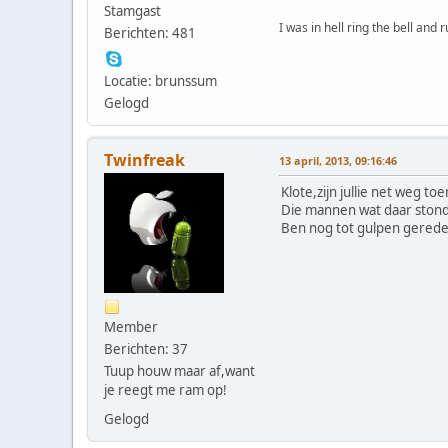
Stamgast
I was in hell ring the bell and
Berichten: 481
Locatie: brunssum
Gelogd
Twinfreak
13 april, 2013, 09:16:46
Klote,zijn jullie net weg to
Die mannen wat daar stonde
Ben nog tot gulpen gereden
Member
Berichten: 37
Tuup houw maar af,want
je reegt me ram op!
Gelogd