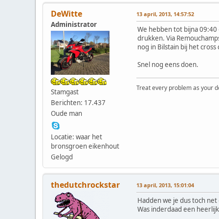
DeWitte
13 april, 2013, 14:57:52
Administrator
We hebben tot bijna 09:40
drukken. Via Remouchamps,
nog in Bilstain bij het cros
Snel nog eens doen.
Treat every problem as your dog 
Stamgast
Berichten: 17.437
Oude man
Locatie: waar het
bronsgroen eikenhout
Gelogd
thedutchrockstar
13 april, 2013, 15:01:04
Hadden we je dus toch net 
Was inderdaad een heerlijk 