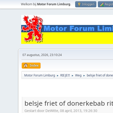
Welkom bij
Motor Forum Limburg
.
Inloggen
Regis
07 augustus, 2026, 23:10:24
Index
Motor Forum Limburg
RIEJE!!!
Weg
belsje friet of don
►
►
►
belsje friet of donerkebab ri
Gestart door DeWitte, 08 april, 2013, 19:26:30