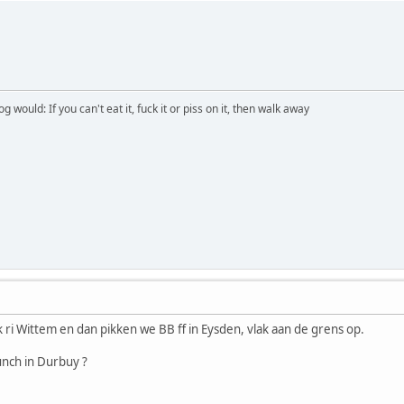
would: If you can't eat it, fuck it or piss on it, then walk away
ri Wittem en dan pikken we BB ff in Eysden, vlak aan de grens op.
nch in Durbuy ?