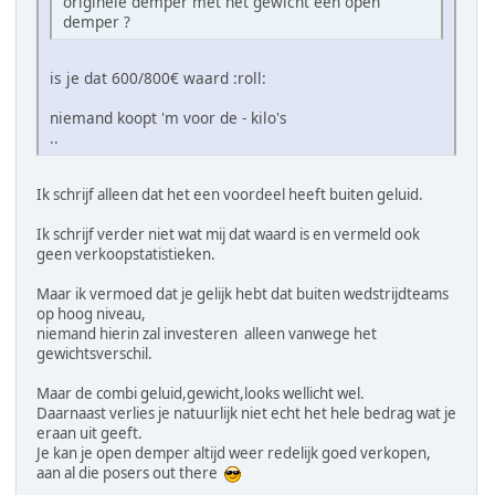
originele demper met het gewicht een open
demper ?
is je dat 600/800€ waard :roll:
niemand koopt 'm voor de - kilo's
..
Ik schrijf alleen dat het een voordeel heeft buiten geluid.
Ik schrijf verder niet wat mij dat waard is en vermeld ook
geen verkoopstatistieken.
Maar ik vermoed dat je gelijk hebt dat buiten wedstrijdteams
op hoog niveau,
niemand hierin zal investeren alleen vanwege het
gewichtsverschil.
Maar de combi geluid,gewicht,looks wellicht wel.
Daarnaast verlies je natuurlijk niet echt het hele bedrag wat je
eraan uit geeft.
Je kan je open demper altijd weer redelijk goed verkopen,
aan al die posers out there