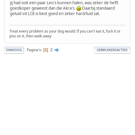
jij had ook een paar Leo's kunnen halen, was zeker de helft
goedkoper geweest dan die Akra's.
Daarbij standaard
geluid vd LC8 is best goed en zeker hard/luid zat.
Treat every problem as your dog would: If you can't eat it, fuck it or
piss on it, then walk away
2
Pagina's
1
OMHOOG
GEBRUIKERSACTIES