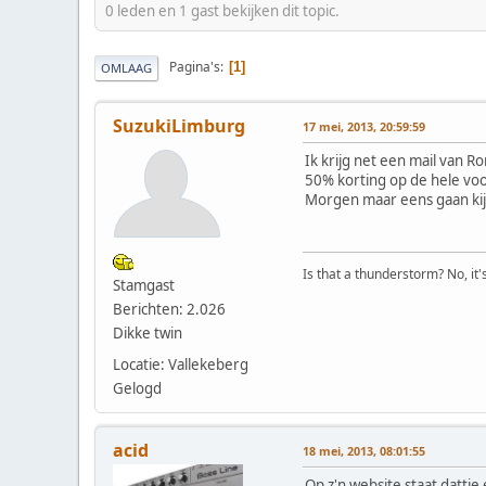
0 leden en 1 gast bekijken dit topic.
Pagina's
1
OMLAAG
SuzukiLimburg
17 mei, 2013, 20:59:59
Ik krijg net een mail van 
50% korting op de hele voo
Morgen maar eens gaan kijke
Is that a thunderstorm? No, it
Stamgast
Berichten: 2.026
Dikke twin
Locatie: Vallekeberg
Gelogd
acid
18 mei, 2013, 08:01:55
Op z'n website staat dattie 