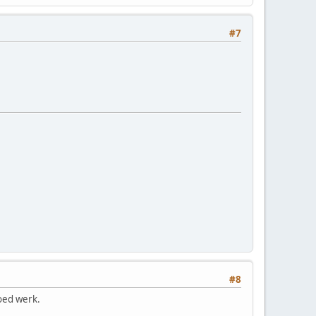
#7
#8
goed werk.