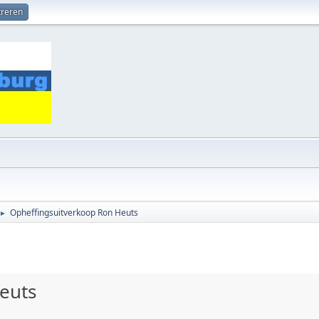
treren
Opheffingsuitverkoop Ron Heuts
►
euts