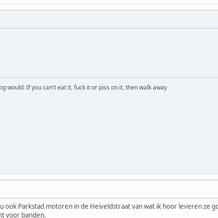
would: If you can't eat it, fuck it or piss on it, then walk away
 nu ook Parkstad motoren in de Heiveldstraat van wat ik hoor leveren ze 
cht voor banden.