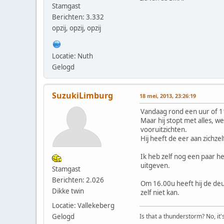
Stamgast
Berichten: 3.332
opzij, opzij, opzij
Locatie: Nuth
Gelogd
SuzukiLimburg
18 mei, 2013, 23:26:19
Vandaag rond een uur of 11
Maar hij stopt met alles, w
vooruitzichten.
Hij heeft de eer aan zichz
Ik heb zelf nog een paar h
uitgeven.
Stamgast
Berichten: 2.026
Om 16.00u heeft hij de de
Dikke twin
zelf niet kan.
Locatie: Vallekeberg
Is that a thunderstorm? No, it
Gelogd