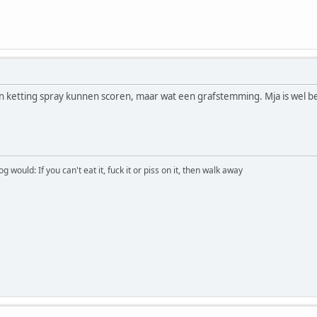
 ketting spray kunnen scoren, maar wat een grafstemming. Mja is wel begri
would: If you can't eat it, fuck it or piss on it, then walk away