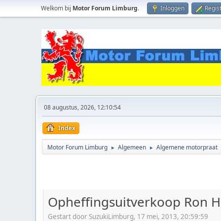
Welkom bij
Motor Forum Limburg
.
Inloggen
Regis
08 augustus, 2026, 12:10:54
Index
Motor Forum Limburg
Algemeen
Algemene motorpraat
►
►
Opheffingsuitverkoop Ron H
Gestart door SuzukiLimburg, 17 mei, 2013, 20:59:59