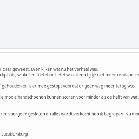
 daar geweest. Even kijken wat nu het verhaal was.
erkplaats, winkel en frieteboet. Het was al een tijdje niet meer rendabel
elf gehouden en is er mee gestopt voordat er geen weg meer terug was.
ele mooie handschoenen kunnen scoren voor minder als de helft van wat 
uren voorgoed gesloten en alles wordt verkocht heb ik begrepen. Nu moe
's SuzukiLimburg!