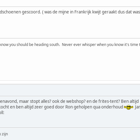
dschoenen gescoord. ( was de mijne in Frankrijk kwijt geraakt dus dat wa
now you should be heading south. Never ever whisper when you know it's time t
renavond, maar stopt alles? ook de webshop? en de frites-tent? Ben altijd
ekocht en ben altijd zeer goed door Ron geholpen qua onderhoud
Jam
ll:
 zijn