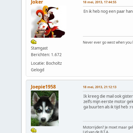
Joker
18 mei, 2013, 17:44:55
En ik heb nog een paar han
Never ever go west when you k
Stamgast
Berichten: 1.672
Locatie: Bocholtz
Gelogd
Joepie1958
18 mei, 2013, 21:12:13
Ik kreeg die mail ook giste
zelfs mijn eerste motor g
ga buurten als ik tijd heb :ro
Motorrijden? Je moet maar gek
Lid van de B.T.A.