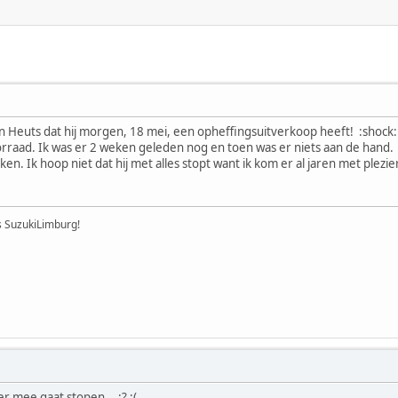
Ron Heuts dat hij morgen, 18 mei, een opheffingsuitverkoop heeft! :shock:
rraad. Ik was er 2 weken geleden nog en toen was er niets aan de hand.
n. Ik hoop niet dat hij met alles stopt want ik kom er al jaren met plezier
's SuzukiLimburg!
er mee gaat stopen... :? :(