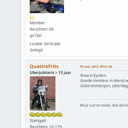
Member
Berichten: 66
go fast
Locatie: kerkrade
Gelogd
QuattroFrits
19 mei, 2013, 09:51:26
Uberjubilaris > 15 jaar
Rosa in Eysden.
Goede monteur in dienst wa
Gisterenmorgen, zaterdag,
Wil je rust en vrede, doe dan b
Stamgast
Berichten: 10.179