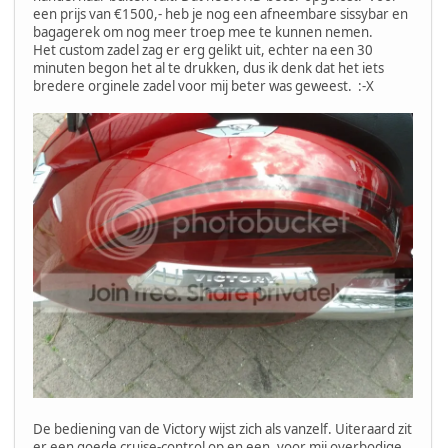
een prijs van €1500,- heb je nog een afneembare sissybar en
bagagerek om nog meer troep mee te kunnen nemen.
Het custom zadel zag er erg gelikt uit, echter na een 30
minuten begon het al te drukken, dus ik denk dat het iets
bredere orginele zadel voor mij beter was geweest. :-X
De bediening van de Victory wijst zich als vanzelf. Uiteraard zit
er een goede cruise-control op en een, voor mij overbodige,