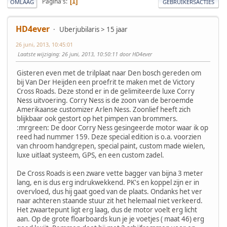
Pagina's
1
OMLAAG
GEBRUIKERSACTIES
HD4ever
Uberjubilaris > 15 jaar
26 juni, 2013, 10:45:01
Laatste wijziging
: 26 juni, 2013, 10:50:11 door HD4ever
Gisteren even met de trilplaat naar Den bosch gereden om
bij Van Der Heijden een proefrit te maken met de Victory
Cross Roads. Deze stond er in de gelimiteerde luxe Corry
Ness uitvoering. Corry Ness is de zoon van de beroemde
Amerikaanse customizer Arlen Ness. Zoonlief heeft zich
blijkbaar ook gestort op het pimpen van brommers.
:mrgreen: De door Corry Ness gesingeerde motor waar ik op
reed had nummer 159. Deze special edition is o.a. voorzien
van chroom handgrepen, special paint, custom made wielen,
luxe uitlaat systeem, GPS, en een custom zadel.
De Cross Roads is een zware vette bagger van bijna 3 meter
lang, en is dus erg indrukwekkend. PK's en koppel zijn er in
overvloed, dus hij gaat goed van de plaats. Ondanks het ver
naar achteren staande stuur zit het helemaal niet verkeerd.
Het zwaartepunt ligt erg laag, dus de motor voelt erg licht
aan. Op de grote floarboards kun je je voetjes ( maat 46) erg