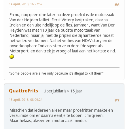
14 april, 2018, 16:27:57
#6
En nu, nog geen drie later na deze proefrit is de motorzaak
Van der Heijden failliet. Eerst Victory kwijtraken, daarna
Indian en dan uiteindelijk op de fles. Jammer , want Van Der
Heyden was met 110 jaar de oudste motorzaak van
Nederland, maar ja, met de prijzen die zij hanteerde moest
het wel zo ver komen. Na het verlies van HD/Victory en de
onverkoopbare Indian visten ze in dezelfde vijver als
Motorport, en dan trek je vroeg of laat aan het kortste eind.
"Some people are alive only because it's illegal to kill them"
QuattroFrits
Uberjubilaris > 15 jaar
15 april, 2018, 08:09:24
#7
Misschien dat iedereen alleen maar proefritten maakte en
verzuimde om er daarna eentje te kopen. :mrgreen:
Maar helaas, alweer een motorzaak minder.