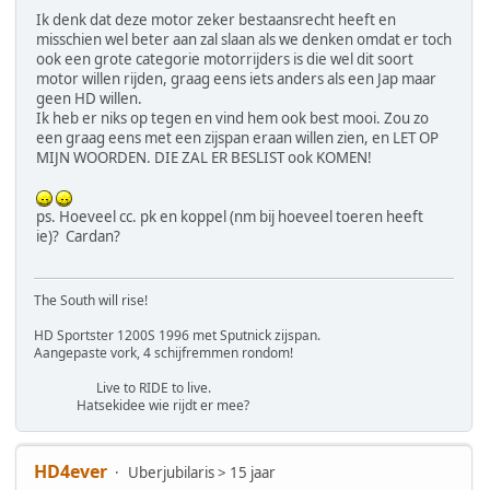
Ik denk dat deze motor zeker bestaansrecht heeft en
misschien wel beter aan zal slaan als we denken omdat er toch
ook een grote categorie motorrijders is die wel dit soort
motor willen rijden, graag eens iets anders als een Jap maar
geen HD willen.
Ik heb er niks op tegen en vind hem ook best mooi. Zou zo
een graag eens met een zijspan eraan willen zien, en LET OP
MIJN WOORDEN. DIE ZAL ER BESLIST ook KOMEN!
ps. Hoeveel cc. pk en koppel (nm bij hoeveel toeren heeft
ie)? Cardan?
The South will rise!
HD Sportster 1200S 1996 met Sputnick zijspan.
Aangepaste vork, 4 schijfremmen rondom!
Live to RIDE to live.
Hatsekidee wie rijdt er mee?
HD4ever
Uberjubilaris > 15 jaar