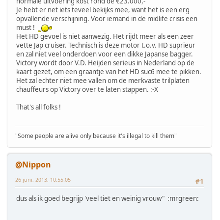
normale uitvoering kost rond de €23.000,-
Je hebt er net iets teveel bekijks mee, want het is een erg
opvallende verschijning. Voor iemand in de midlife crisis een
must !
Het HD gevoel is niet aanwezig. Het rijdt meer als een zeer
vette Jap cruiser. Technisch is deze motor t.o.v. HD suprieur
en zal niet veel onderdoen voor een dikke Japanse bagger.
Victory wordt door V.D. Heijden serieus in Nederland op de
kaart gezet, om een graantje van het HD suc6 mee te pikken.
Het zal echter niet mee vallen om de merkvaste trilplaten
chauffeurs op Victory over te laten stappen. :-X
That's all folks !
"Some people are alive only because it's illegal to kill them"
@Nippon
26 juni, 2013, 10:55:05
#1
dus als ik goed begrijp 'veel tiet en weinig vrouw" :mrgreen: