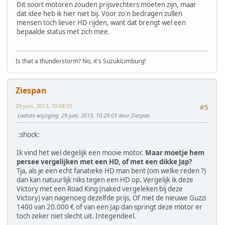
Dit soort motoren zouden prijsvechters moeten zijn, maar
dat idee heb ik hier niet bij. Voor zo'n bedragen zullen
mensen toch liever HD rijden, want dat brengt wel een
bepaalde status met zich mee.
Is that a thunderstorm? No, it's SuzukiLimburg!
Ziespan
29 juni, 2013, 10:08:55
#5
Laatste wijziging
: 29 juni, 2013, 10:29:03 door Ziespan
:shock:
Ik vind het wel degelijk een mooie motor.
Maar moet
je hem
persee vergelijken met een HD, of met een dikke Jap?
Tja, als je een echt fanatieke HD man bent (om welke reden ?)
dan kan natuurlijk niks tegen een HD op. Vergelijk ik deze
Victory met een Road King (naked vergeleken bij deze
Victory) van nagenoeg dezelfde prijs, Of met de nieuwe Guzzi
1400 van 20.000 € of van een Jap dan springt deze motor er
toch zeker niet slecht uit. Integendeel.