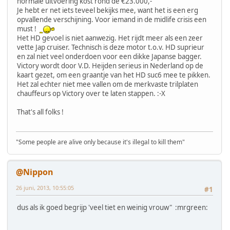
normale uitvoering kost rond de €23.000,-
Je hebt er net iets teveel bekijks mee, want het is een erg
opvallende verschijning. Voor iemand in de midlife crisis een
must !
Het HD gevoel is niet aanwezig. Het rijdt meer als een zeer
vette Jap cruiser. Technisch is deze motor t.o.v. HD suprieur
en zal niet veel onderdoen voor een dikke Japanse bagger.
Victory wordt door V.D. Heijden serieus in Nederland op de
kaart gezet, om een graantje van het HD suc6 mee te pikken.
Het zal echter niet mee vallen om de merkvaste trilplaten
chauffeurs op Victory over te laten stappen. :-X
That's all folks !
"Some people are alive only because it's illegal to kill them"
@Nippon
26 juni, 2013, 10:55:05
#1
dus als ik goed begrijp 'veel tiet en weinig vrouw" :mrgreen: