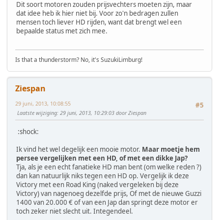
Dit soort motoren zouden prijsvechters moeten zijn, maar
dat idee heb ik hier niet bij. Voor zo'n bedragen zullen
mensen toch liever HD rijden, want dat brengt wel een
bepaalde status met zich mee.
Is that a thunderstorm? No, it's SuzukiLimburg!
Ziespan
29 juni, 2013, 10:08:55
#5
Laatste wijziging
: 29 juni, 2013, 10:29:03 door Ziespan
:shock:
Ik vind het wel degelijk een mooie motor.
Maar moet
je hem
persee vergelijken met een HD, of met een dikke Jap?
Tja, als je een echt fanatieke HD man bent (om welke reden ?)
dan kan natuurlijk niks tegen een HD op. Vergelijk ik deze
Victory met een Road King (naked vergeleken bij deze
Victory) van nagenoeg dezelfde prijs, Of met de nieuwe Guzzi
1400 van 20.000 € of van een Jap dan springt deze motor er
toch zeker niet slecht uit. Integendeel.