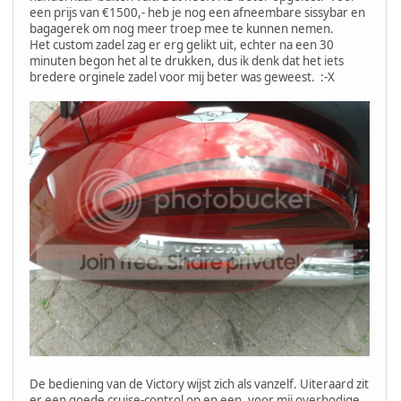
een prijs van €1500,- heb je nog een afneembare sissybar en
bagagerek om nog meer troep mee te kunnen nemen.
Het custom zadel zag er erg gelikt uit, echter na een 30
minuten begon het al te drukken, dus ik denk dat het iets
bredere orginele zadel voor mij beter was geweest. :-X
De bediening van de Victory wijst zich als vanzelf. Uiteraard zit
er een goede cruise-control op en een, voor mij overbodige,