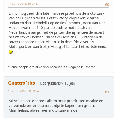
14 april, 2018, 16:27:57
#6
En nu, nog geen drie later na deze proefrit is de motorzaak
Van der Heijden failliet. Eerst Victory kwijtraken, daarna
Indian en dan uiteindelijk op de fles. Jammer , want Van Der
Heyden was met 110 jaar de oudste motorzaak van
Nederland, maar ja, met de prijzen die zij hanteerde moest
het wel zo ver komen. Na het verlies van HD/Victory en de
onverkoopbare Indian visten ze in dezelfde vijver als
Motorport, en dan trek je vroeg of laat aan het kortste eind.
"Some people are alive only because it's illegal to kill them"
QuattroFrits
Uberjubilaris > 15 jaar
15 april, 2018, 08:09:24
#7
Misschien dat iedereen alleen maar proefritten maakte en
verzuimde om er daarna eentje te kopen. :mrgreen:
Maar helaas, alweer een motorzaak minder.