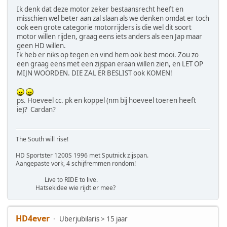
Ik denk dat deze motor zeker bestaansrecht heeft en
misschien wel beter aan zal slaan als we denken omdat er toch
ook een grote categorie motorrijders is die wel dit soort
motor willen rijden, graag eens iets anders als een Jap maar
geen HD willen.
Ik heb er niks op tegen en vind hem ook best mooi. Zou zo
een graag eens met een zijspan eraan willen zien, en LET OP
MIJN WOORDEN. DIE ZAL ER BESLIST ook KOMEN!
ps. Hoeveel cc. pk en koppel (nm bij hoeveel toeren heeft
ie)? Cardan?
The South will rise!
HD Sportster 1200S 1996 met Sputnick zijspan.
Aangepaste vork, 4 schijfremmen rondom!
Live to RIDE to live.
Hatsekidee wie rijdt er mee?
HD4ever
Uberjubilaris > 15 jaar