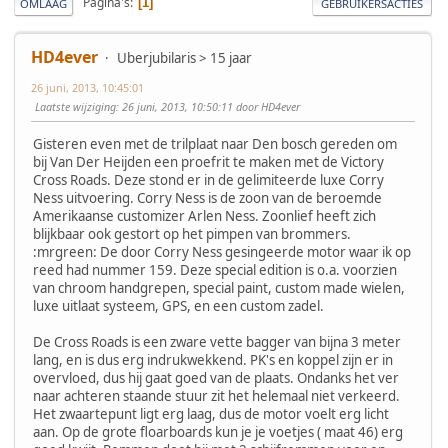
Pagina's
1
OMLAAG
GEBRUIKERSACTIES
HD4ever
Uberjubilaris > 15 jaar
26 juni, 2013, 10:45:01
Laatste wijziging
: 26 juni, 2013, 10:50:11 door HD4ever
Gisteren even met de trilplaat naar Den bosch gereden om
bij Van Der Heijden een proefrit te maken met de Victory
Cross Roads. Deze stond er in de gelimiteerde luxe Corry
Ness uitvoering. Corry Ness is de zoon van de beroemde
Amerikaanse customizer Arlen Ness. Zoonlief heeft zich
blijkbaar ook gestort op het pimpen van brommers.
:mrgreen: De door Corry Ness gesingeerde motor waar ik op
reed had nummer 159. Deze special edition is o.a. voorzien
van chroom handgrepen, special paint, custom made wielen,
luxe uitlaat systeem, GPS, en een custom zadel.
De Cross Roads is een zware vette bagger van bijna 3 meter
lang, en is dus erg indrukwekkend. PK's en koppel zijn er in
overvloed, dus hij gaat goed van de plaats. Ondanks het ver
naar achteren staande stuur zit het helemaal niet verkeerd.
Het zwaartepunt ligt erg laag, dus de motor voelt erg licht
aan. Op de grote floarboards kun je je voetjes ( maat 46) erg