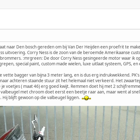
laat naar Den bosch gereden om bij Van Der Heijden een proefrit te make
ss uitvoering. Corry Ness is de zoon van de beroemde Amerikaanse custom
 brommers. :mrgreen: De door Corry Ness gesingeerde motor waar ik op 
epen, special paint, custom made wielen, luxe uitlaat systeem, GPS, en
 vette bagger van bijna 3 meter lang, en is dus erg indrukwekkend. PK's e
naar achteren staande stuur zit het helemaal niet verkeerd. Het zwaartepu
 je voetjes ( maat 46) erg goed kwijt. Remmen doet hij met 2 schijfremme
valbeugel met chroom doet eerst een beetje raar aan, maar went al snel.
 Hij blijft gewoon op die valbeugel liggen.