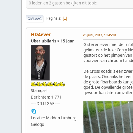
0 leden en 2 gasten bekijken dit topic.
Pagina's
1
OMLAAG
HD4ever
26 juni, 2013, 10:45:01
Uberjubilaris > 15 jaar
Gisteren even met de trilp
gelimiteerde luxe Corry Ne
gestort op het pimpen van
voorzien van chroom handgr
De Cross Roads is een zware
de plaats. Ondanks het ver 
de grote floarboards kun je
goed. De opvallende grote 
Stamgast
gewoon kan laten omvallen.
Berichten: 1.771
---- DILLIGAF ----
Locatie: Midden-Limburg
Gelogd