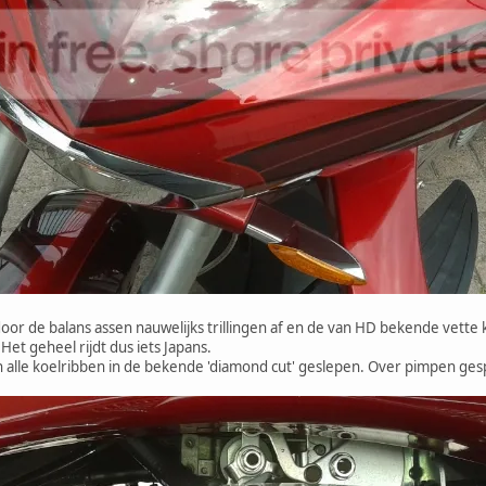
door de balans assen nauwelijks trillingen af en de van HD bekende vet
t geheel rijdt dus iets Japans.
en alle koelribben in de bekende 'diamond cut' geslepen. Over pimpen g