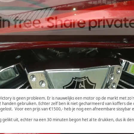
ory is geen probleem. Er is nauwelijks een motor op de markt met zo'n g
handen gebruiken. Echter zelf ben ik niet gecharmeerd van koffers die o
opgelost. Voor een prijs van €1500,- heb je nog een afneembare sissyb
 gelikt uit, echter na een 30 minuten begon het al te drukken, dus ik den