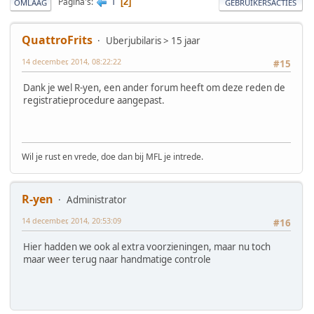
1
Pagina's
2
OMLAAG
GEBRUIKERSACTIES
QuattroFrits
Uberjubilaris > 15 jaar
14 december, 2014, 08:22:22
#15
Dank je wel R-yen, een ander forum heeft om deze reden de
registratieprocedure aangepast.
Wil je rust en vrede, doe dan bij MFL je intrede.
R-yen
Administrator
14 december, 2014, 20:53:09
#16
Hier hadden we ook al extra voorzieningen, maar nu toch
maar weer terug naar handmatige controle