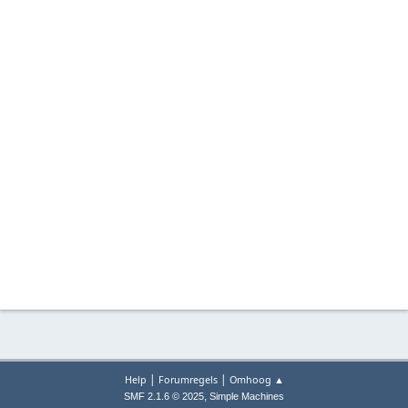
|
|
Help
Forumregels
Omhoog ▲
,
SMF 2.1.6 © 2025
Simple Machines