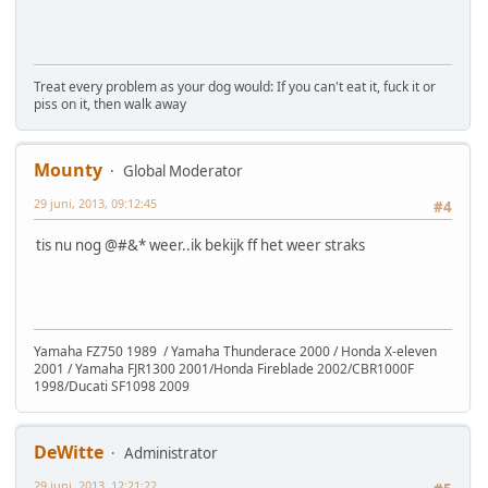
Treat every problem as your dog would: If you can't eat it, fuck it or
piss on it, then walk away
Mounty
Global Moderator
29 juni, 2013, 09:12:45
#4
tis nu nog @#&* weer..ik bekijk ff het weer straks
Yamaha FZ750 1989 / Yamaha Thunderace 2000 / Honda X-eleven
2001 / Yamaha FJR1300 2001/Honda Fireblade 2002/CBR1000F
1998/Ducati SF1098 2009
DeWitte
Administrator
29 juni, 2013, 12:21:22