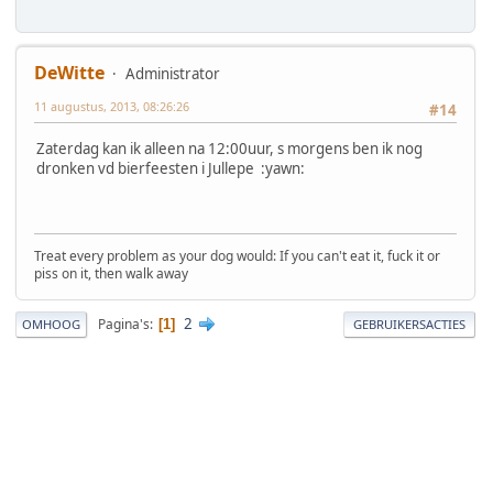
DeWitte
Administrator
11 augustus, 2013, 08:26:26
#14
Zaterdag kan ik alleen na 12:00uur, s morgens ben ik nog
dronken vd bierfeesten i Jullepe :yawn:
Treat every problem as your dog would: If you can't eat it, fuck it or
piss on it, then walk away
2
Pagina's
1
OMHOOG
GEBRUIKERSACTIES