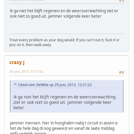
#5
ik ga niet het blijft regenen en de weersverwachting ziet er
ook niet zo goed uit. jammer volgende keer beter
Treat every problem as your dog would: If you can't eat it, fuck it or
piss on it, then walk away
crazy j
29 juni, 2013, 17:37:02
#6
Citaat van: DeWitte op 29 juni, 2013, 12:21:22
ik ga niet het blijft regenen en de weersverwachting
ziet er ook niet zo goed uit. jammer volgende keer
beter
jammer mensen. hier in hooghalen nabij t circuit in assen is
het de hele dag droog geweest en vanaf de laate middag
zelfs redelijk zonnig.