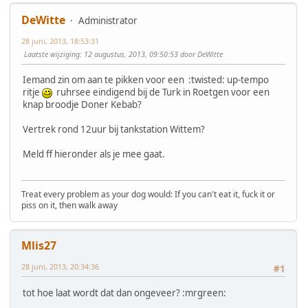
DeWitte
Administrator
28 juni, 2013, 18:53:31
Laatste wijziging
: 12 augustus, 2013, 09:50:53 door DeWitte
Iemand zin om aan te pikken voor een :twisted: up-tempo
ritje
ruhrsee eindigend bij de Turk in Roetgen voor een
knap broodje Doner Kebab?
Vertrek rond 12uur bij tankstation Wittem?
Meld ff hieronder als je mee gaat.
Treat every problem as your dog would: If you can't eat it, fuck it or
piss on it, then walk away
Mlis27
28 juni, 2013, 20:34:36
#1
tot hoe laat wordt dat dan ongeveer? :mrgreen: