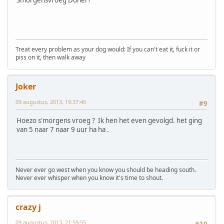
Treat every problem as your dog would: If you can't eat it, fuck it or
piss on it, then walk away
Joker
09 augustus, 2013, 19:37:46
#9
Hoezo s'morgens vroeg ? Ik hen het even gevolgd. het ging
van 5 naar 7 naar 9 uur ha ha .
Never ever go west when you know you should be heading south.
Never ever whisper when you know it's time to shout.
crazy j
09 augustus, 2013, 21:59:55
#10