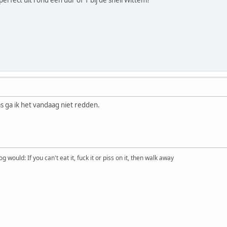
erfect uit rond een uur of 1 bij de shell Wittem?
aas ga ik het vandaag niet redden.
would: If you can't eat it, fuck it or piss on it, then walk away