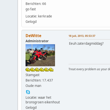
Berichten: 66
go fast
Locatie: kerkrade
Gelogd
DeWitte
18 juli, 2013, 05:53:37
Administrator
Eeuh zaterdagmiddag?
Treat every problem as your dog 
Stamgast
Berichten: 17.437
Oude man
Locatie: waar het
bronsgroen eikenhout
Gelogd