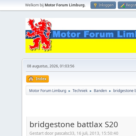
Welkom bij
Motor Forum Limburg
.
Inloggen
Regis
08 augustus, 2026, 01:03:56
Index
Motor Forum Limburg
Techniek
Banden
bridgestone b
►
►
►
bridgestone battlax S20
Gestart door pascalsc33, 16 juli, 2013, 15:50:40