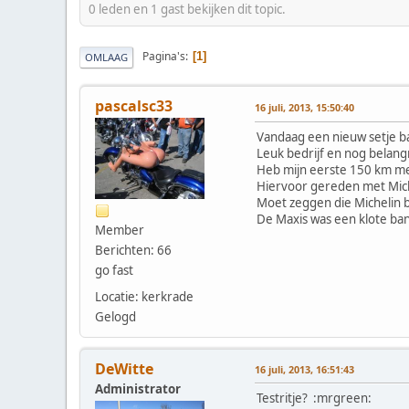
0 leden en 1 gast bekijken dit topic.
Pagina's
1
OMLAAG
pascalsc33
16 juli, 2013, 15:50:40
Vandaag een nieuw setje b
Leuk bedrijf en nog belangr
Heb mijn eerste 150 km m
Hiervoor gereden met Miche
Moet zeggen die Michelin 
De Maxis was een klote ban
Member
Berichten: 66
go fast
Locatie: kerkrade
Gelogd
DeWitte
16 juli, 2013, 16:51:43
Administrator
Testritje? :mrgreen: