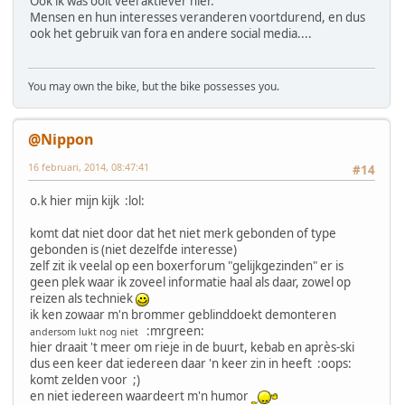
Ook ik was ooit veel aktiever hier.
Mensen en hun interesses veranderen voortdurend, en dus
ook het gebruik van fora en andere social media....
You may own the bike, but the bike possesses you.
@Nippon
16 februari, 2014, 08:47:41
#14
o.k hier mijn kijk :lol:
komt dat niet door dat het niet merk gebonden of type
gebonden is (niet dezelfde interesse)
zelf zit ik veelal op een boxerforum "gelijkgezinden" er is
geen plek waar ik zoveel informatie haal als daar, zowel op
reizen als techniek
ik ken zowaar m'n brommer geblinddoekt demonteren
:mrgreen:
andersom lukt nog niet
hier draait 't meer om rieje in de buurt, kebab en après-ski
dus een keer dat iedereen daar 'n keer zin in heeft :oops:
komt zelden voor ;)
en niet iedereen waardeert m'n humor