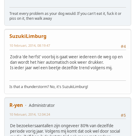
Treat every problem as your dog would: If you can't eat it, fuck it or
piss on it, then walk away
SuzukiLimburg
10 februari, 2014, 08:19:47
#4
Zodra 'de herfst' voorbij is gaat weer iedereen de weg op en
dan wordt het hier automatisch ook weer drukker.
Is ieder jaar wel een beetje dezelfde trend volgens mij.
Is that a thunderstorm? No, it's SuzukiLimburg!
R-yen
Administrator
10 februari, 2014, 12:04:24
#5
De bezoekersaantallen zijn ongeveer 80% van dezelfde
periode vorig jaar. Volgens mij komt dat ook wel door social