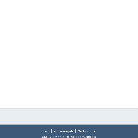
|
|
Help
Forumregels
Omhoog ▲
,
SMF 2.1.6 © 2025
Simple Machines