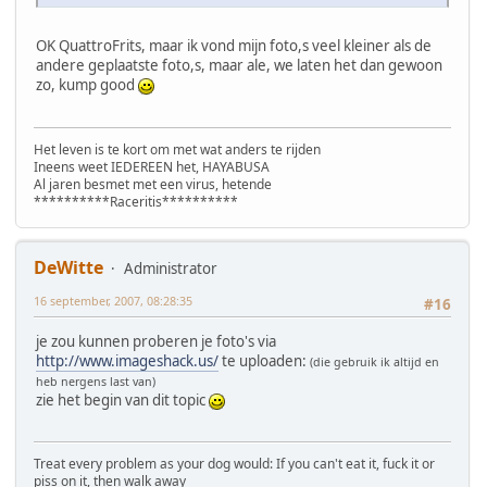
OK QuattroFrits, maar ik vond mijn foto,s veel kleiner als de
andere geplaatste foto,s, maar ale, we laten het dan gewoon
zo, kump good
Het leven is te kort om met wat anders te rijden
Ineens weet IEDEREEN het, HAYABUSA
Al jaren besmet met een virus, hetende
**********Raceritis**********
DeWitte
Administrator
16 september, 2007, 08:28:35
#16
je zou kunnen proberen je foto's via
http://www.imageshack.us/
te uploaden:
(die gebruik ik altijd en
heb nergens last van)
zie het begin van dit topic
Treat every problem as your dog would: If you can't eat it, fuck it or
piss on it, then walk away