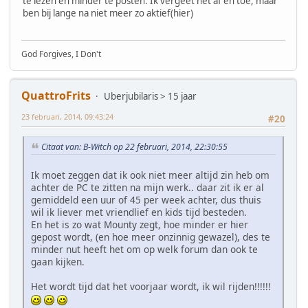
te lezen en minder te posten. Ik vergeet het af en toe, maar
ben bij lange na niet meer zo aktief(hier)
God Forgives, I Don't
QuattroFrits
Uberjubilaris > 15 jaar
23 februari, 2014, 09:43:24
#20
Citaat van: B-Witch op 22 februari, 2014, 22:30:55
Ik moet zeggen dat ik ook niet meer altijd zin heb om
achter de PC te zitten na mijn werk.. daar zit ik er al
gemiddeld een uur of 45 per week achter, dus thuis
wil ik liever met vriendlief en kids tijd besteden.
En het is zo wat Mounty zegt, hoe minder er hier
gepost wordt, (en hoe meer onzinnig gewazel), des te
minder nut heeft het om op welk forum dan ook te
gaan kijken.
Het wordt tijd dat het voorjaar wordt, ik wil rijden!!!!!!