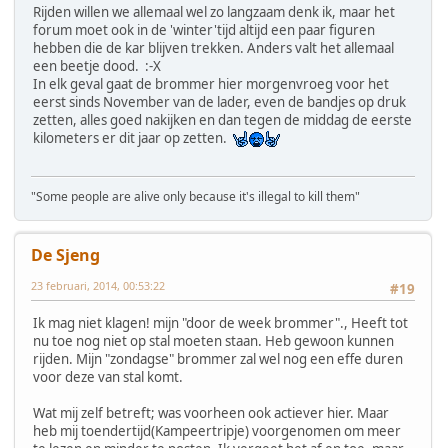
Rijden willen we allemaal wel zo langzaam denk ik, maar het
forum moet ook in de 'winter'tijd altijd een paar figuren
hebben die de kar blijven trekken. Anders valt het allemaal
een beetje dood. :-X
In elk geval gaat de brommer hier morgenvroeg voor het
eerst sinds November van de lader, even de bandjes op druk
zetten, alles goed nakijken en dan tegen de middag de eerste
kilometers er dit jaar op zetten.
"Some people are alive only because it's illegal to kill them"
De Sjeng
23 februari, 2014, 00:53:22
#19
Ik mag niet klagen! mijn "door de week brommer"., Heeft tot
nu toe nog niet op stal moeten staan. Heb gewoon kunnen
rijden. Mijn "zondagse" brommer zal wel nog een effe duren
voor deze van stal komt.
Wat mij zelf betreft; was voorheen ook actiever hier. Maar
heb mij toendertijd(Kampeertripje) voorgenomen om meer