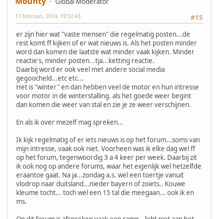
Mounty
Global Moderator
17 februari, 2014, 19:52:43
#15
er zijn hier wat "vaste mensen" die regelmatig posten...de
rest komt ff kijken of er wat nieuws is. Als het posten minder
word dan komen die laatste wat minder vaak kijken. Minder
reactie's, minder posten...tja...ketting reactie.
Daarbij word er ook veel met andere social media
gegoocheld...etc etc...
Het is "winter" en dan hebben veel de motor en hun intresse
voor motor in de winterstalling. als het goede weer begint
dan komen die weer van stal en zie je ze weer verschijnen.
En als ik over mezelf mag spreken...
Ik kijk regelmatig of er iets nieuws is op het forum...soms van
mijn intresse, vaak ook niet. Voorheen was ik elke dag wel ff
op het forum, tegenwoordig 3 a 4 keer per week. Daarbij zit
ik ook nog op andere forums, waar het eigenlijk wel hetzelfde
eraantoe gaat. Na ja...zondag a.s. wel een toertje vanuit
vlodrop naar duitsland...nieder bayern of zoiets.. Kouwe
kleume tocht... toch wel een 15 tal die meegaan... ook ik en
ms.
Op dit forum is afspreken vaak een ramp...licht niet aan het