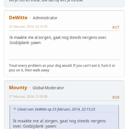
Wil je rust en vrede, doe dan bij MFL je intrede.
DeWitte
Administrator
25 februari, 2014, 22:15:25
#27
Ik maakte me al zorgen, gaat nog steeds nergens over.
Godzijdank :yawn:
Treat every problem as your dog would: If you can't eat it, fuck it or
piss on it, then walk away
Mounty
Global Moderator
27 februari, 2014, 21:09:06
#28
Citaat van: DeWitte op 25 februari, 2014, 22:15:25
Ik maakte me al zorgen, gaat nog steeds nergens
over. Godzijdank :yawn: