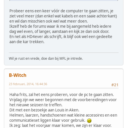
Probeer eens een keer vóór de computer te gaan zitten, je
ziet veel meer (dan enkel wat kabels en een saaie achterkant)
en wil dan misschien ook wel wat meer doen.
Ikzelf heb de forums waar ik me bij aangemeld heb iedere
dag wel even, of langer, aanstaan en kijk ze dan ook door.
En net als HD4ever als schrijft, ik blijf ook wel een gedeelte
aan die kar trekken.
Wil je rust en vrede, doe dan bij MFL je intrede.
B-Witch
23 februari, 2014, 16:44:36
#21
Haha frits, zal het eens proberen, voor de pc te gaan zitten.
Vrijdag zijn we weer begonnen met de voorbereidingen voor
het nieuwe seizoen te treffen.
Dit met een bezoekje aan Louis in Aken.
Helmen, laarzen, handschoenen wat kleine accesoires en een
communicatieset liggen klaar voor gebruik.
Ik zeg: laat het voorjaar maar komen, we zijn er klaar voor.