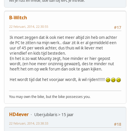
Wil je rust en vrede, doe dan bij MFL je intrede.
B-Witch
22 februari, 2014, 22:30:55
#17
Ik moet zeggen dat ik ook niet meer altijd zin heb om achter
de PC te zitten na mijn werk.. daar zit ik er al gemiddeld een
uur of 45 per week achter, dus thuis wil ik liever met
vriendlief en kids tijd besteden.
En het is zo wat Mounty zegt, hoe minder er hier gepost
wordt, (en hoe meer onzinnig gewazel), des te minder nut
heeft het om op welk forum dan ook te gaan kijken.
Het wordt tijd dat het voorjaar wordt, ik wil rijden!!!!!!
You may own the bike, but the bike possesses you.
HD4ever
Uberjubilaris > 15 jaar
22 februari, 2014, 23:38:33
#18