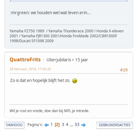
:mrgreen: we houden wel wat leven erin...
Yamaha FZ750 1989 / Yamaha Thunderace 2000 / Honda X-eleven
2001 / Yamaha FJR1300 2001/Honda Fireblade 2002/CBR1000F
1998/Ducati SF1098 2009
QuattroFrits
Uberjubilaris > 15 jaar
28 februari, 2014, 17:05:20
#29
Zo is dat en hopelijk blijft het zo.
Wil je rust en vrede, doe dan bij MFL je intrede.
1
3
4
...
33
Pagina's
2
OMHOOG
GEBRUIKERSACTIES