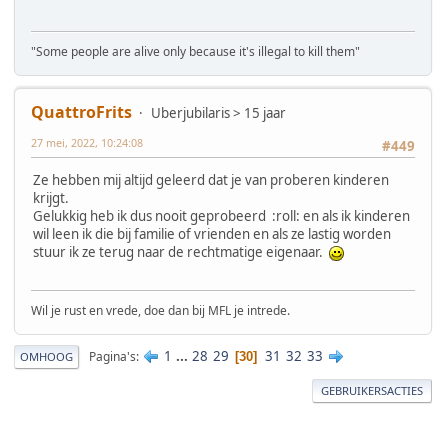
"Some people are alive only because it's illegal to kill them"
QuattroFrits
Uberjubilaris > 15 jaar
27 mei, 2022, 10:24:08
#449
Ze hebben mij altijd geleerd dat je van proberen kinderen
krijgt.
Gelukkig heb ik dus nooit geprobeerd :roll: en als ik kinderen
wil leen ik die bij familie of vrienden en als ze lastig worden
stuur ik ze terug naar de rechtmatige eigenaar.
Wil je rust en vrede, doe dan bij MFL je intrede.
1
...
28
29
31
32
33
Pagina's
30
OMHOOG
GEBRUIKERSACTIES