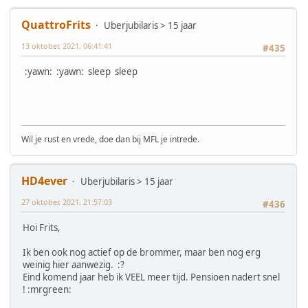
QuattroFrits
Uberjubilaris > 15 jaar
13 oktober, 2021, 06:41:41
#435
:yawn: :yawn: sleep sleep
Wil je rust en vrede, doe dan bij MFL je intrede.
HD4ever
Uberjubilaris > 15 jaar
27 oktober, 2021, 21:57:03
#436
Hoi Frits,
Ik ben ook nog actief op de brommer, maar ben nog erg
weinig hier aanwezig. :?
Eind komend jaar heb ik VEEL meer tijd. Pensioen nadert snel
! :mrgreen: