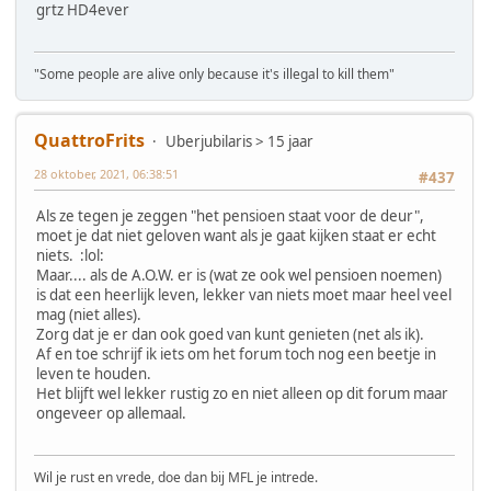
grtz HD4ever
"Some people are alive only because it's illegal to kill them"
QuattroFrits
Uberjubilaris > 15 jaar
28 oktober, 2021, 06:38:51
#437
Als ze tegen je zeggen "het pensioen staat voor de deur",
moet je dat niet geloven want als je gaat kijken staat er echt
niets. :lol:
Maar.... als de A.O.W. er is (wat ze ook wel pensioen noemen)
is dat een heerlijk leven, lekker van niets moet maar heel veel
mag (niet alles).
Zorg dat je er dan ook goed van kunt genieten (net als ik).
Af en toe schrijf ik iets om het forum toch nog een beetje in
leven te houden.
Het blijft wel lekker rustig zo en niet alleen op dit forum maar
ongeveer op allemaal.
Wil je rust en vrede, doe dan bij MFL je intrede.