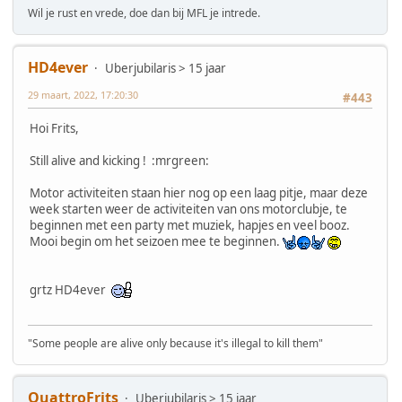
Wil je rust en vrede, doe dan bij MFL je intrede.
HD4ever
Uberjubilaris > 15 jaar
29 maart, 2022, 17:20:30
#443
Hoi Frits,
Still alive and kicking ! :mrgreen:
Motor activiteiten staan hier nog op een laag pitje, maar deze
week starten weer de activiteiten van ons motorclubje, te
beginnen met een party met muziek, hapjes en veel booz.
Mooi begin om het seizoen mee te beginnen.
grtz HD4ever
"Some people are alive only because it's illegal to kill them"
QuattroFrits
Uberjubilaris > 15 jaar