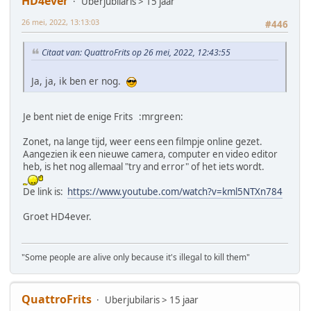
HD4ever
Uberjubilaris > 15 jaar
26 mei, 2022, 13:13:03
#446
Citaat van: QuattroFrits op 26 mei, 2022, 12:43:55
Ja, ja, ik ben er nog.
Je bent niet de enige Frits :mrgreen:
Zonet, na lange tijd, weer eens een filmpje online gezet.
Aangezien ik een nieuwe camera, computer en video editor
heb, is het nog allemaal "try and error" of het iets wordt.
De link is:
https://www.youtube.com/watch?v=kml5NTXn784
Groet HD4ever.
"Some people are alive only because it's illegal to kill them"
QuattroFrits
Uberjubilaris > 15 jaar