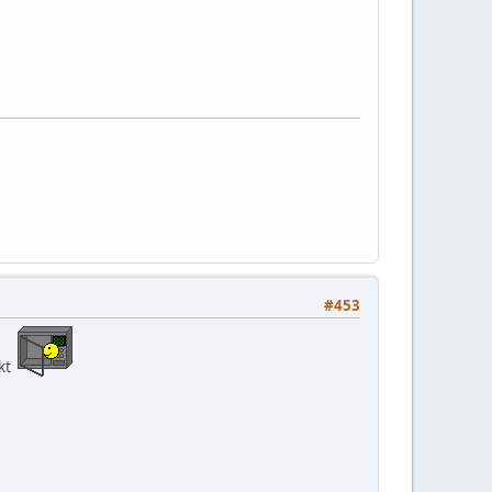
#453
akt