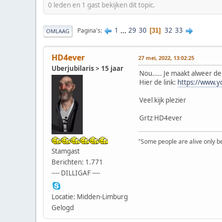
0 leden en 1 gast bekijken dit topic.
1
...
29
30
32
33
Pagina's
31
OMLAAG
HD4ever
27 mei, 2022, 13:02:25
Uberjubilaris > 15 jaar
Nou..... Je maakt alweer 
Hier de link:
https://www.
Veel kijk plezier
Grtz HD4ever
"Some people are alive only bec
Stamgast
Berichten: 1.771
---- DILLIGAF ----
Locatie: Midden-Limburg
Gelogd