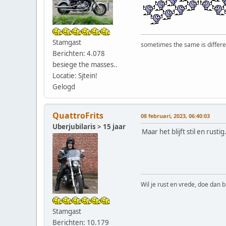
Stamgast
sometimes the same is differen
Berichten: 4.078
besiege the masses..
Locatie: Sjtein!
Gelogd
QuattroFrits
08 februari, 2023, 06:40:03
Uberjubilaris > 15 jaar
Maar het blijft stil en rusti
Wil je rust en vrede, doe dan b
Stamgast
Berichten: 10.179