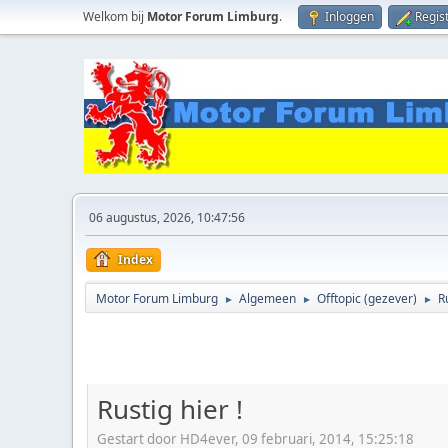
Welkom bij
Motor Forum Limburg
.
Inloggen
Regis
06 augustus, 2026, 10:47:56
Index
Motor Forum Limburg
Algemeen
Offtopic (gezever)
Ru
►
►
►
Rustig hier !
Gestart door HD4ever, 09 februari, 2014, 15:25:18