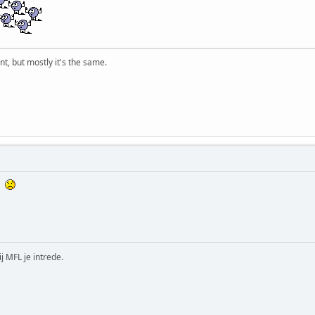
t, but mostly it's the same.
g.
ij MFL je intrede.