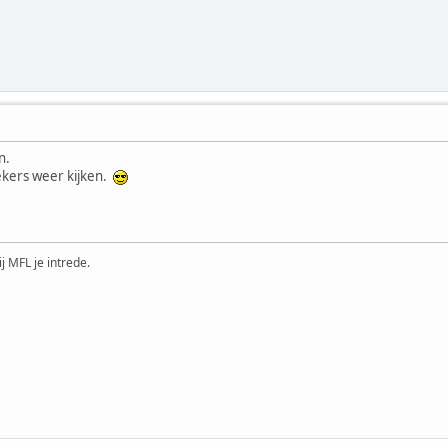
n.
kers weer kijken.
ij MFL je intrede.