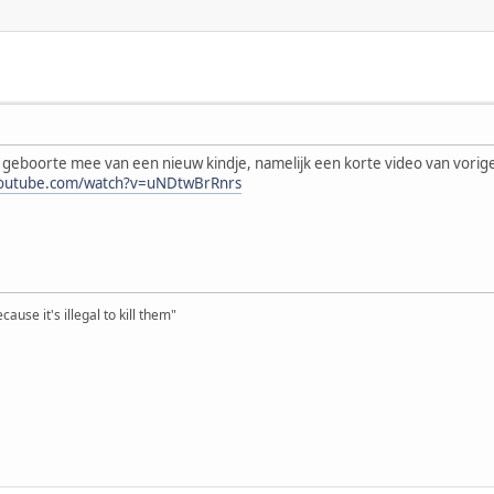
de geboorte mee van een nieuw kindje, namelijk een korte video van vor
youtube.com/watch?v=uNDtwBrRnrs
ause it's illegal to kill them"