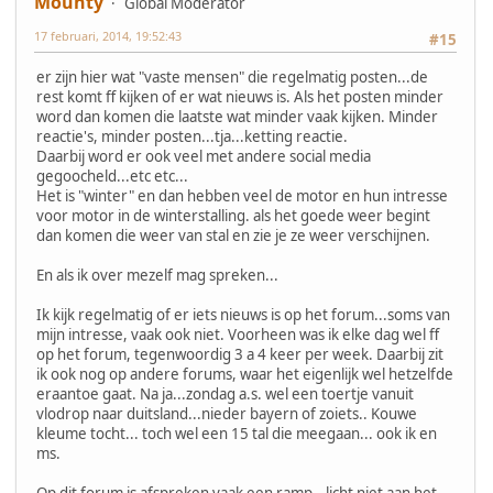
Mounty
Global Moderator
17 februari, 2014, 19:52:43
#15
er zijn hier wat "vaste mensen" die regelmatig posten...de
rest komt ff kijken of er wat nieuws is. Als het posten minder
word dan komen die laatste wat minder vaak kijken. Minder
reactie's, minder posten...tja...ketting reactie.
Daarbij word er ook veel met andere social media
gegoocheld...etc etc...
Het is "winter" en dan hebben veel de motor en hun intresse
voor motor in de winterstalling. als het goede weer begint
dan komen die weer van stal en zie je ze weer verschijnen.
En als ik over mezelf mag spreken...
Ik kijk regelmatig of er iets nieuws is op het forum...soms van
mijn intresse, vaak ook niet. Voorheen was ik elke dag wel ff
op het forum, tegenwoordig 3 a 4 keer per week. Daarbij zit
ik ook nog op andere forums, waar het eigenlijk wel hetzelfde
eraantoe gaat. Na ja...zondag a.s. wel een toertje vanuit
vlodrop naar duitsland...nieder bayern of zoiets.. Kouwe
kleume tocht... toch wel een 15 tal die meegaan... ook ik en
ms.
Op dit forum is afspreken vaak een ramp...licht niet aan het