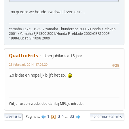
:mrgreen: we houden wel wat leven erin...
Yamaha FZ750 1989 / Yamaha Thunderace 2000 / Honda X-eleven
2001 / Yamaha FJR1300 2001/Honda Fireblade 2002/CBR1000F
1998/Ducati SF1098 2009
QuattroFrits
Uberjubilaris > 15 jaar
28 februari, 2014, 17:05:20
#29
Zo is dat en hopelijk blijft het zo.
Wil je rust en vrede, doe dan bij MFL je intrede.
1
3
4
...
33
Pagina's
2
OMHOOG
GEBRUIKERSACTIES