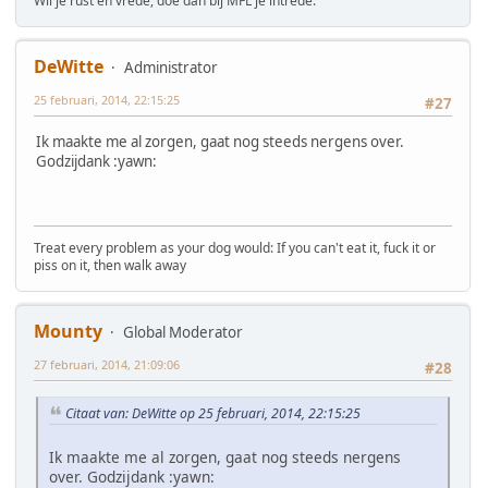
Wil je rust en vrede, doe dan bij MFL je intrede.
DeWitte
Administrator
25 februari, 2014, 22:15:25
#27
Ik maakte me al zorgen, gaat nog steeds nergens over.
Godzijdank :yawn:
Treat every problem as your dog would: If you can't eat it, fuck it or
piss on it, then walk away
Mounty
Global Moderator
27 februari, 2014, 21:09:06
#28
Citaat van: DeWitte op 25 februari, 2014, 22:15:25
Ik maakte me al zorgen, gaat nog steeds nergens
over. Godzijdank :yawn: