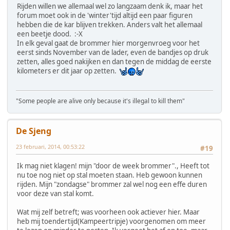
Rijden willen we allemaal wel zo langzaam denk ik, maar het
forum moet ook in de 'winter'tijd altijd een paar figuren
hebben die de kar blijven trekken. Anders valt het allemaal
een beetje dood. :-X
In elk geval gaat de brommer hier morgenvroeg voor het
eerst sinds November van de lader, even de bandjes op druk
zetten, alles goed nakijken en dan tegen de middag de eerste
kilometers er dit jaar op zetten.
"Some people are alive only because it's illegal to kill them"
De Sjeng
23 februari, 2014, 00:53:22
#19
Ik mag niet klagen! mijn "door de week brommer"., Heeft tot
nu toe nog niet op stal moeten staan. Heb gewoon kunnen
rijden. Mijn "zondagse" brommer zal wel nog een effe duren
voor deze van stal komt.
Wat mij zelf betreft; was voorheen ook actiever hier. Maar
heb mij toendertijd(Kampeertripje) voorgenomen om meer