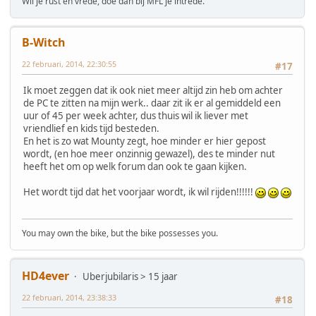
Wil je rust en vrede, doe dan bij MFL je intrede.
B-Witch
22 februari, 2014, 22:30:55
#17
Ik moet zeggen dat ik ook niet meer altijd zin heb om achter
de PC te zitten na mijn werk.. daar zit ik er al gemiddeld een
uur of 45 per week achter, dus thuis wil ik liever met
vriendlief en kids tijd besteden.
En het is zo wat Mounty zegt, hoe minder er hier gepost
wordt, (en hoe meer onzinnig gewazel), des te minder nut
heeft het om op welk forum dan ook te gaan kijken.
Het wordt tijd dat het voorjaar wordt, ik wil rijden!!!!!!
You may own the bike, but the bike possesses you.
HD4ever
Uberjubilaris > 15 jaar
22 februari, 2014, 23:38:33
#18