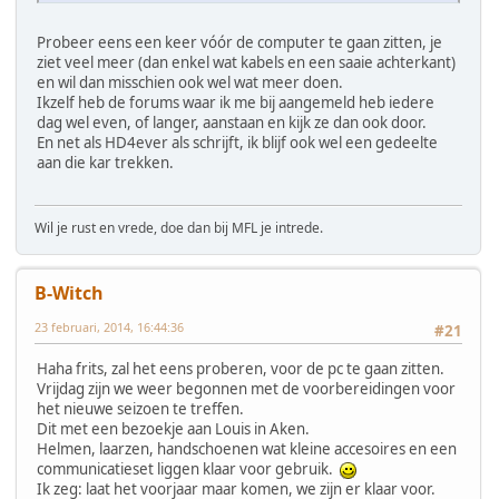
Probeer eens een keer vóór de computer te gaan zitten, je
ziet veel meer (dan enkel wat kabels en een saaie achterkant)
en wil dan misschien ook wel wat meer doen.
Ikzelf heb de forums waar ik me bij aangemeld heb iedere
dag wel even, of langer, aanstaan en kijk ze dan ook door.
En net als HD4ever als schrijft, ik blijf ook wel een gedeelte
aan die kar trekken.
Wil je rust en vrede, doe dan bij MFL je intrede.
B-Witch
23 februari, 2014, 16:44:36
#21
Haha frits, zal het eens proberen, voor de pc te gaan zitten.
Vrijdag zijn we weer begonnen met de voorbereidingen voor
het nieuwe seizoen te treffen.
Dit met een bezoekje aan Louis in Aken.
Helmen, laarzen, handschoenen wat kleine accesoires en een
communicatieset liggen klaar voor gebruik.
Ik zeg: laat het voorjaar maar komen, we zijn er klaar voor.