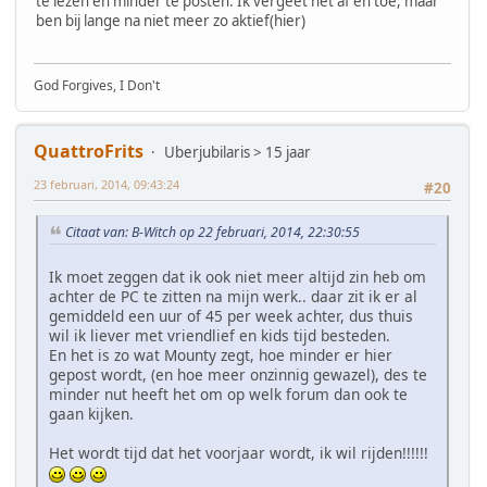
te lezen en minder te posten. Ik vergeet het af en toe, maar
ben bij lange na niet meer zo aktief(hier)
God Forgives, I Don't
QuattroFrits
Uberjubilaris > 15 jaar
23 februari, 2014, 09:43:24
#20
Citaat van: B-Witch op 22 februari, 2014, 22:30:55
Ik moet zeggen dat ik ook niet meer altijd zin heb om
achter de PC te zitten na mijn werk.. daar zit ik er al
gemiddeld een uur of 45 per week achter, dus thuis
wil ik liever met vriendlief en kids tijd besteden.
En het is zo wat Mounty zegt, hoe minder er hier
gepost wordt, (en hoe meer onzinnig gewazel), des te
minder nut heeft het om op welk forum dan ook te
gaan kijken.
Het wordt tijd dat het voorjaar wordt, ik wil rijden!!!!!!