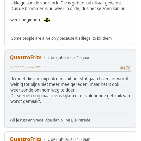
lekkage aan de voorvork. Die is geheel uit elkaar geweest.
Dus de brommer is nu weer in orde, dus het seizoen kan nu
weer beginnen.
"Some people are alive only because it's illegal to kill them"
QuattroFrits
Uberjubilaris > 15 jaar
09 maart, 2024, 08:11:15
#478
Ik moet die van mij ook eens uit het stof gaan halen, er wordt
weinig tot bijna niet meer mee gereden, maar het is ook
weer zonde om hem weg te doen.
Dit seizoen nog maar eens kijken of er voldoende gebruik van
wordt gemaakt.
Wil je rust en vrede, doe dan bij MFL je intrede.
QuattroFrits
Uberjubilaris > 15 jaar