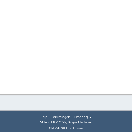
|
|
Help
Forumregels
Omhoog ▲
,
SMF 2.1.6 © 2025
Simple Machines
for
SMFAds
Free Forums