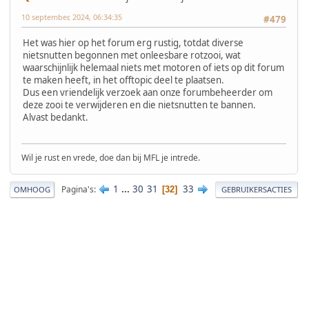
10 september, 2024, 06:34:35
#479
Het was hier op het forum erg rustig, totdat diverse
nietsnutten begonnen met onleesbare rotzooi, wat
waarschijnlijk helemaal niets met motoren of iets op dit forum
te maken heeft, in het offtopic deel te plaatsen.
Dus een vriendelijk verzoek aan onze forumbeheerder om
deze zooi te verwijderen en die nietsnutten te bannen.
Alvast bedankt.
Wil je rust en vrede, doe dan bij MFL je intrede.
1
...
30
31
33
Pagina's
32
OMHOOG
GEBRUIKERSACTIES